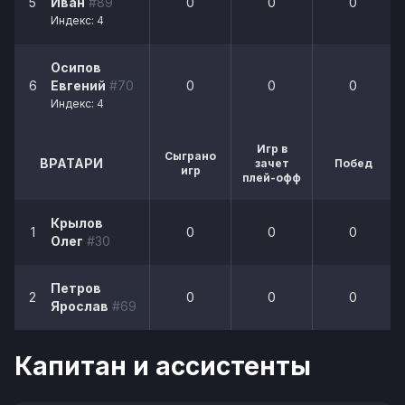
5
Иван
#89
0
0
0
Индекс: 4
Осипов
6
Евгений
#70
0
0
0
Индекс: 4
Игр в
Сыграно
ВРАТАРИ
зачет
Побед
игр
плей-офф
Крылов
1
0
0
0
Олег
#30
Петров
2
0
0
0
Ярослав
#69
Капитан и ассистенты