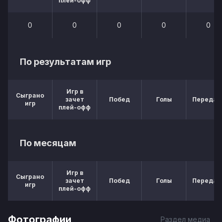
плей-офф
0
0
0
0
0
По результатам игр
Игр в
Сыграно
зачет
Побед
Голы
Передач
игр
плей-офф
По месяцам
Игр в
Сыграно
зачет
Побед
Голы
Передач
игр
плей-офф
Фотографии
Раздел медиа