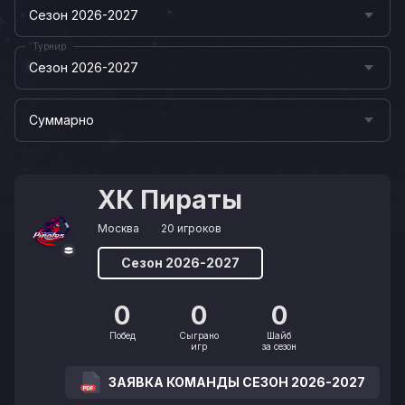
Сезон 2026-2027
Турнир
Сезон 2026-2027
Суммарно
ХК Пираты
Москва
20 игроков
Сезон 2026-2027
0
0
0
Побед
Сыграно
Шайб
игр
за сезон
ЗАЯВКА КОМАНДЫ СЕЗОН 2026-2027