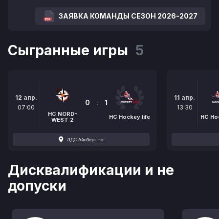
ЗАЯВКА КОМАНДЫ СЕЗОН 2026-2027
Сыгранные игры
5
12 апр.
11 апр.
0
:
1
07:00
13:30
HC NORD-
НС Hockey life
НС Hoc
WEST 2
ЛДС Айсберг тр.
Дисквалификации и не
допуски