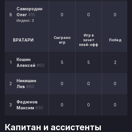
Самородин
8
Олег
#16
0
0
0
Индекс: 3
Игр в
Сыграно
ВРАТАРИ
зачет
Побед
игр
плей-офф
Кошин
1
5
5
2
Алексей
#60
Никишин
2
0
0
0
Лев
#60
Федюнов
3
0
0
0
Максим
#30
Капитан и ассистенты