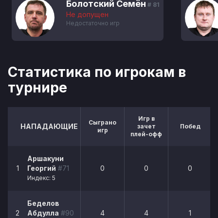
Болотский Семён
# 81
Не допущен
Недостаточно игр
Статистика по игрокам в
турнире
Игр в
Сыграно
НАПАДАЮЩИЕ
зачет
Побед
игр
плей-офф
Аршакуни
1
Георгий
#71
0
0
0
Индекс: 5
Беделов
2
Абдулла
#90
4
4
1