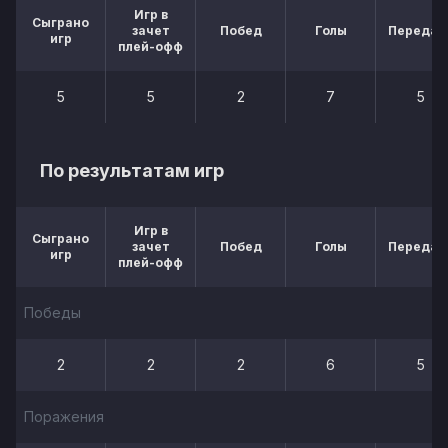
Игр в
Сыграно
зачет
Побед
Голы
Передач
игр
плей-офф
5
5
2
7
5
По результатам игр
Игр в
Сыграно
зачет
Побед
Голы
Передач
игр
плей-офф
Победы
2
2
2
6
5
Поражения