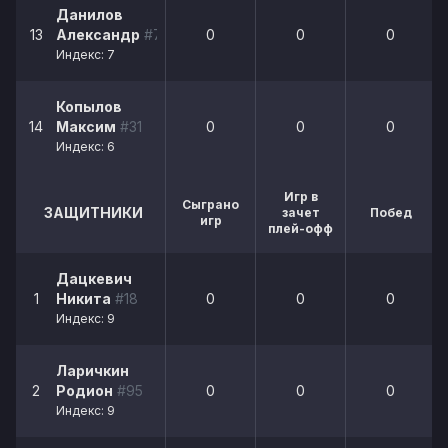
Данилов
13
Александр
#7
0
0
0
Индекс: 7
Копылов
14
Максим
#31
0
0
0
Индекс: 6
Игр в
Сыграно
ЗАЩИТНИКИ
зачет
Побед
игр
плей-офф
Дацкевич
1
Никита
#18
0
0
0
Индекс: 9
Ларичкин
2
Родион
#95
0
0
0
Индекс: 9