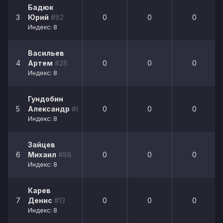
Бадюк
3
Юрий
#82
0
0
0
Индекс: 8
Васильев
4
Артем
#28
0
0
0
Индекс: 8
Гундобин
5
Александр
#63
0
0
0
Индекс: 8
Зайцев
6
Михаил
#88
0
0
0
Индекс: 8
Карев
7
Денис
#13
0
0
0
Индекс: 8