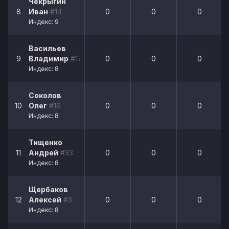
Чекрыгин
8
Иван
#14
0
0
0
Индекс: 9
Васильев
9
Владимир
#17
0
0
0
Индекс: 8
Соколов
10
Олег
#16
0
0
0
Индекс: 8
Тищенко
11
Андрей
#33
0
0
0
Индекс: 8
Щербаков
12
Алексей
#3
0
0
0
Индекс: 8