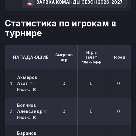
ЗАЯВКА КОМАНДЫ СЕЗОН 2026-2027
Статистика по игрокам в
турнире
Игр в
Сыграно
НАПАДАЮЩИЕ
зачет
Побед
игр
плей-офф
Ахмеров
1
Азат
#71
0
0
0
Индекс: 10
Волчков
2
Александр
#21
0
0
0
Индекс: 10
Баранов