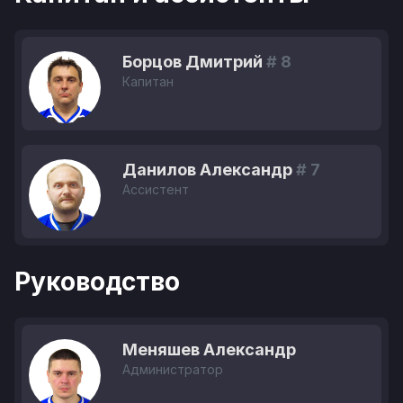
Борцов Дмитрий
# 8
Капитан
Данилов Александр
# 7
Ассистент
Руководство
Меняшев Александр
Администратор