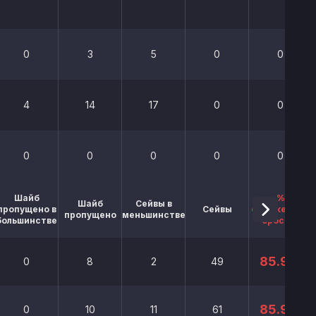
0
3
5
0
0
4
14
17
0
0
0
0
0
0
0
Шайб
%
Шайб
Сейвы в
пропущено в
Сейвы
отраженных
пропущено
меньшинстве
большинстве
бросков
85.9%
0
8
2
49
85.9%
0
10
11
61