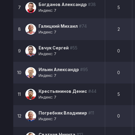
Богданов Александр
#38
7
5
Индекс: 7
Галицкий Михаил
#74
8
2
Индекс: 7
Евчук Сергей
#55
9
0
Индекс: 7
Ильин Александр
#95
10
0
Индекс: 7
Крестьянинов Денис
#44
11
5
Индекс: 7
Погребняк Владимир
#11
12
0
Индекс: 7
Сватков Никита
#12