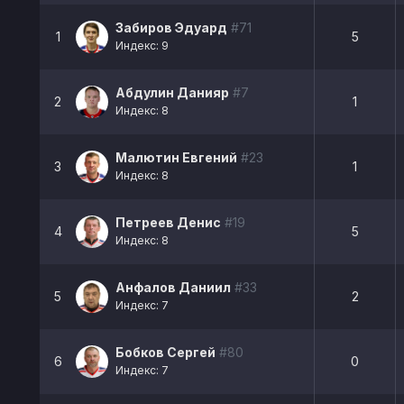
Забиров Эдуард
#71
1
5
Индекс: 9
Абдулин Данияр
#7
2
1
Индекс: 8
Малютин Евгений
#23
3
1
Индекс: 8
Петреев Денис
#19
4
5
Индекс: 8
Анфалов Даниил
#33
5
2
Индекс: 7
Бобков Сергей
#80
6
0
Индекс: 7