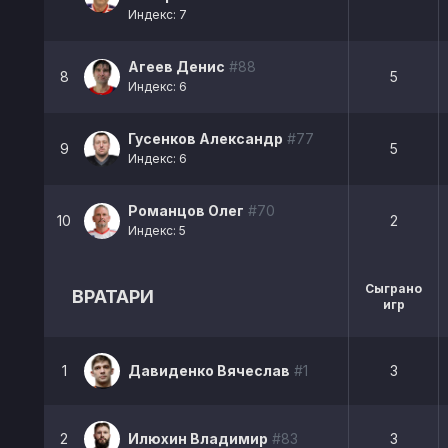
Индекс: 7
Агеев Денис
#88
8
5
Индекс: 6
Гусенков Александр
#77
9
5
Индекс: 6
Романцов Олег
#70
10
2
Индекс: 5
Сыграно
ВРАТАРИ
игр
1
Давиденко Вячеслав
#1
3
2
Илюхин Владимир
#83
3