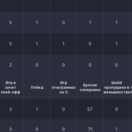
5
1
0
1
1
5
1
1
0
1
2
0
0
0
0
Игр в
Игр
Шайб
Броски
зачет
Побед
отыгранных
пропущено в
соперника
плей-офф
на 0
меньшинстве
3
1
0
57
0
3
0
0
71
1