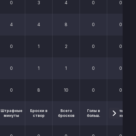
0
3
4
0
0
4
4
8
0
0
0
1
2
0
0
0
1
1
0
0
0
8
10
0
0
Штрафные
Броски в
Всего
Голы в
Голы в
минуты
створ
бросков
больш.
меньш.