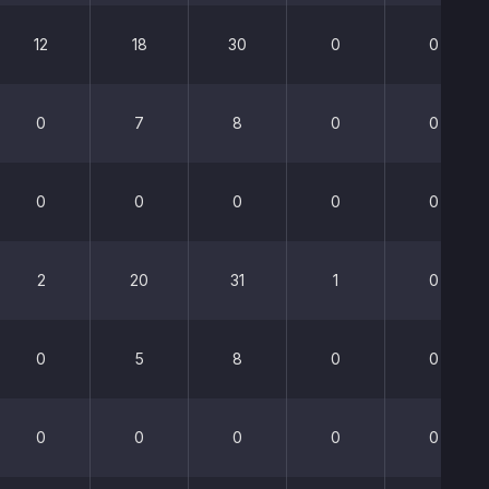
12
18
30
0
0
0
7
8
0
0
0
0
0
0
0
2
20
31
1
0
0
5
8
0
0
0
0
0
0
0