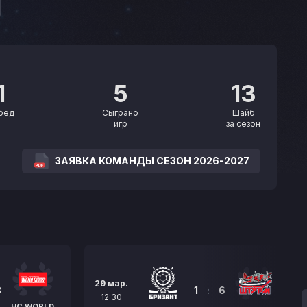
1
5
13
бед
Сыграно
Шайб
игр
за сезон
ЗАЯВКА КОМАНДЫ СЕЗОН 2026-2027
29 мар.
3
1
:
6
12:30
HC WORLD