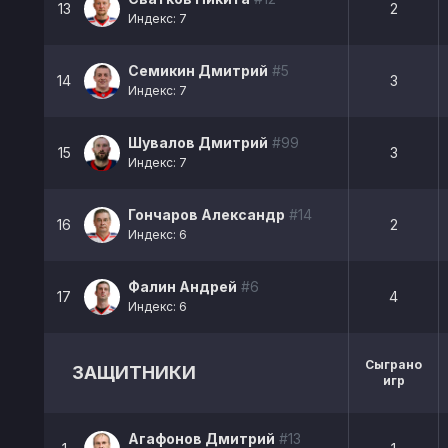
13
2
Индекс: 7
Семикин Дмитрий
#5
14
3
Индекс: 7
Шувалов Дмитрий
#99
15
3
Индекс: 7
Гончаров Александр
#14
16
2
Индекс: 6
Фалин Андрей
#6
17
4
Индекс: 6
Сыграно
ЗАЩИТНИКИ
игр
Агафонов Дмитрий
#13