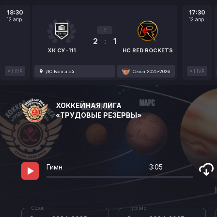
18:30
17:30
12 апр.
12 апр.
3
2
:
1
ХК СУ-111
HC RED ROCKETS
LIVE
LIVE
ДС Большой
Сезон 2025-2026
ХОККЕЙНАЯ ЛИГА
«ТРУДОВЫЕ РЕЗЕРВЫ»
Гимн
3:05
Сезон
Турнир