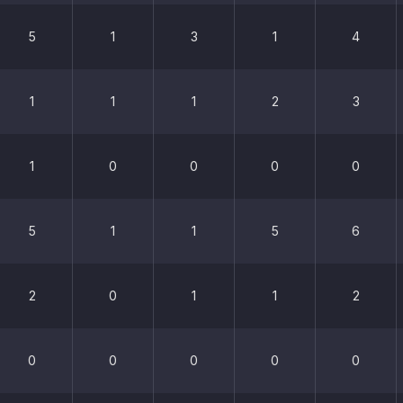
5
1
3
1
4
1
1
1
2
3
1
0
0
0
0
5
1
1
5
6
2
0
1
1
2
0
0
0
0
0