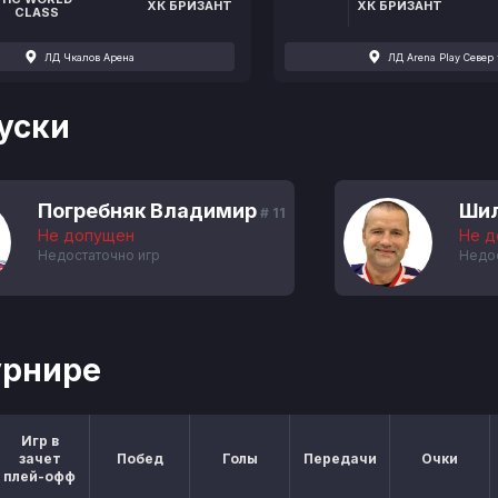
ХК БРИЗАНТ
ХК БРИЗАНТ
CLASS
ЛД Чкалов Арена
ЛД Arena Play Север 
уски
Погребняк Владимир
Шил
# 11
Не допущен
Не д
Недостаточно игр
Недос
урнире
Игр в
зачет
Побед
Голы
Передачи
Очки
плей-офф