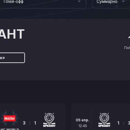
Плей-офф
Суммарно
АНТ
По
н»
05 апр.
3
:
1
1
:
12:45
HC WORLD