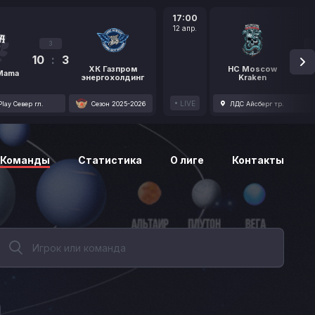
17:00
12 апр.
3
10
:
3
1
ХК Газпром
HC Moscow
 Mama
энергохолдинг
Kraken
LIVE
lay Север гл.
Сезон 2025-2026
ЛДС Айсберг тр.
Команды
Статистика
О лиге
Контакты