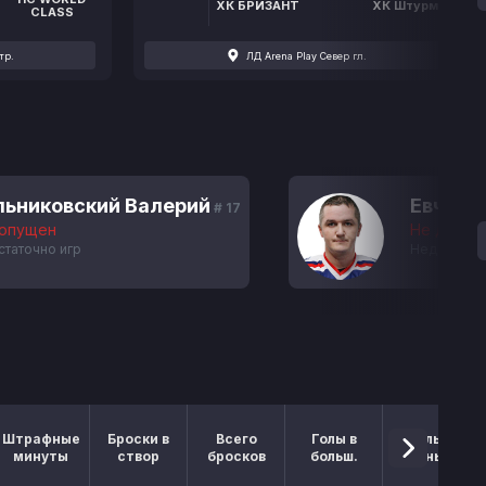
ХК БРИЗАНТ
ХК Штурм
CLASS
тр.
ЛД Arena Play Север гл.
ьниковский Валерий
Евчук 
# 17
опущен
Не допущ
таточно игр
Недостаточ
Штрафные
Броски в
Всего
Голы в
Голы в
минуты
створ
бросков
больш.
меньш.