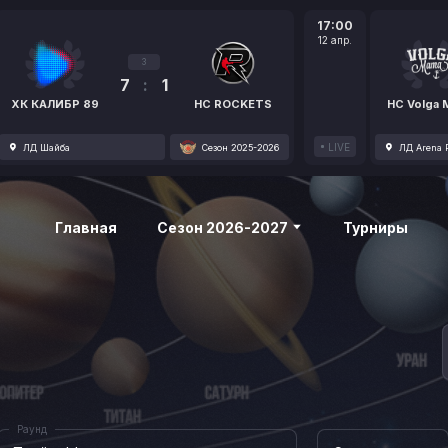
17:00
12 апр.
3
7
:
1
ХК КАЛИБР 89
HC ROCKETS
HC Volga
LIVE
ЛД Шайба
Сезон 2025-2026
ЛД Arena P
Главная
Сезон 2026-2027
Турниры
Раунд