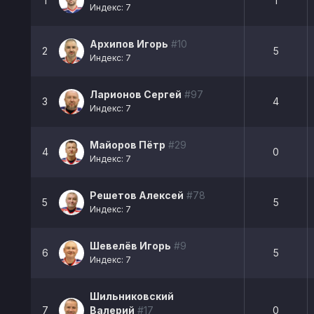
1
1
Индекс: 7
Архипов Игорь
#10
2
5
Индекс: 7
Ларионов Сергей
#97
3
4
Индекс: 7
Майоров Пётр
#29
4
0
Индекс: 7
Решетов Алексей
#78
5
5
Индекс: 7
Шевелёв Игорь
#9
6
5
Индекс: 7
Шильниковский
7
Валерий
#17
0