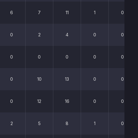
6
7
11
1
0
0
2
4
0
0
0
0
0
0
0
0
10
13
0
0
0
12
16
0
0
2
5
8
1
0