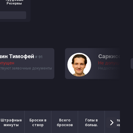
Резервы
ин Тимофей
Саркисов Э
# 91
опущен
Не допущен
ствуют заявочные документы
Недостаточно игр
Штрафные
Броски в
Всего
Голы в
Голы в
минуты
створ
бросков
больш.
меньш.