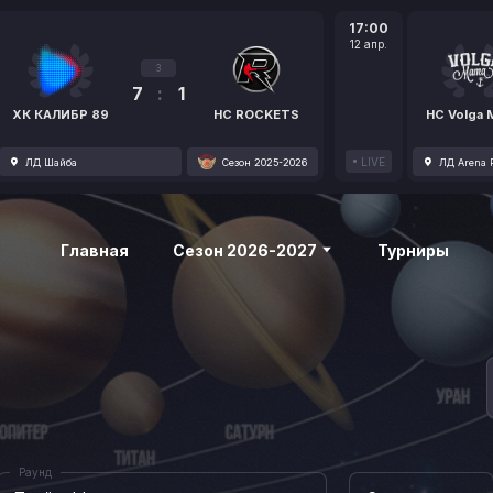
17:00
12 апр.
3
7
:
1
ХК КАЛИБР 89
HC ROCKETS
HC Volga
LIVE
ЛД Шайба
Сезон 2025-2026
ЛД Arena P
Главная
Сезон 2026-2027
Турниры
Раунд