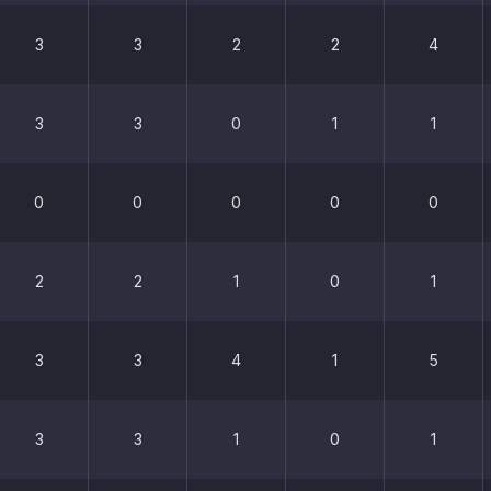
3
3
2
2
4
3
3
0
1
1
0
0
0
0
0
2
2
1
0
1
3
3
4
1
5
3
3
1
0
1