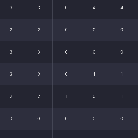
3
3
0
4
4
2
2
0
0
0
3
3
0
0
0
3
3
0
1
1
2
2
1
0
1
0
0
0
0
0