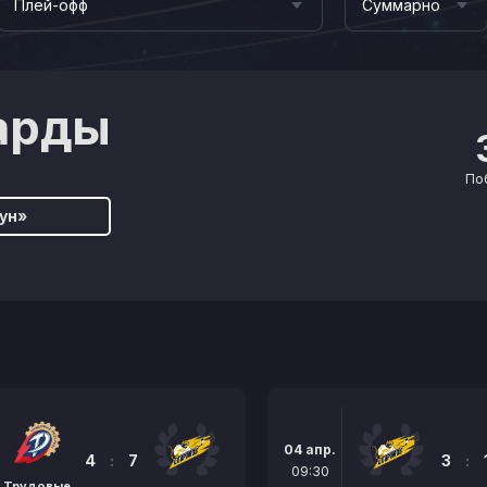
Плей-офф
Суммарно
арды
По
ун»
04 апр.
4
:
7
3
:
09:30
Трудовые