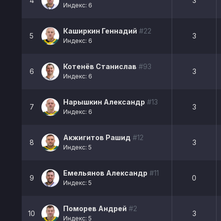
4
3
Индекс: 6
Каширкин Геннадий
#22
5
3
Индекс: 6
Котенёв Станислав
#93
6
3
Индекс: 6
Нарышкин Александр
#13
7
3
Индекс: 6
Акжигитов Рашид
#12
8
3
Индекс: 5
Емельянов Александр
#11
9
0
Индекс: 5
Поморев Андрей
#2
10
3
Индекс: 5