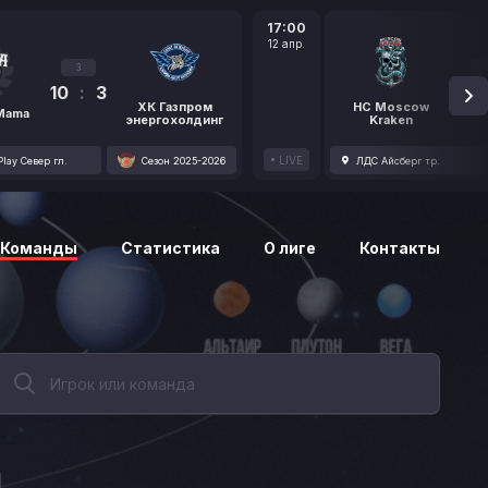
17:00
12 апр.
3
10
:
3
1
ХК Газпром
HC Moscow
 Mama
энергохолдинг
Kraken
LIVE
lay Север гл.
Сезон 2025-2026
ЛДС Айсберг тр.
Команды
Статистика
О лиге
Контакты