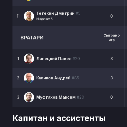
Тетекин Дмитрий
#5
11
0
Индекс: 5
Сыграно
ВРАТАРИ
игр
1
Липецкий Павел
#20
3
2
Куликов Андрей
#85
3
3
Муфтахов Максим
#20
0
Капитан и ассистенты