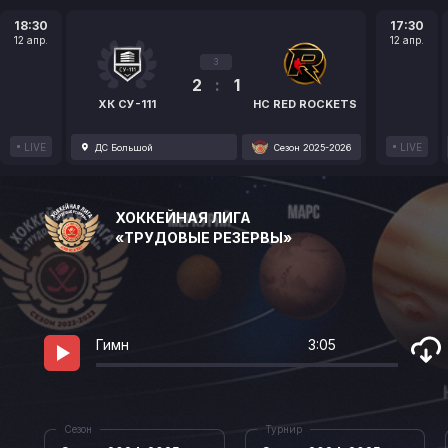
18:30
17:30
12 апр.
12 апр.
3
2
:
1
ХК СУ-111
HC RED ROCKETS
LIVE
LIVE
ДС Большой
Сезон 2025-2026
ХОККЕЙНАЯ ЛИГА
«ТРУДОВЫЕ РЕЗЕРВЫ»
Гимн
3:05
Сезон
Турнир