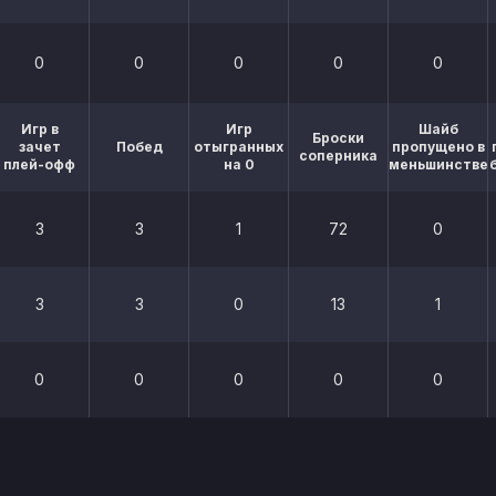
0
0
0
0
0
Игр в
Игр
Шайб
Броски
зачет
Побед
отыгранных
пропущено в
соперника
плей-офф
на 0
меньшинстве
3
3
1
72
0
3
3
0
13
1
0
0
0
0
0