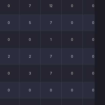
0
7
12
0
0
0
5
7
0
0
0
0
1
0
0
2
2
7
0
0
0
3
7
0
0
0
0
0
0
0