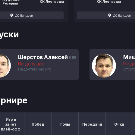
ХК Леопарды
ХК Леопарды
Резервы
ДС Большой
ДС Большой
уски
Шерстов Алексей
Миш
# 55
Не допущен
Не д
Недостаточно игр
Отсут
урнире
Игр в
зачет
Побед
Голы
Передачи
Очки
плей-офф