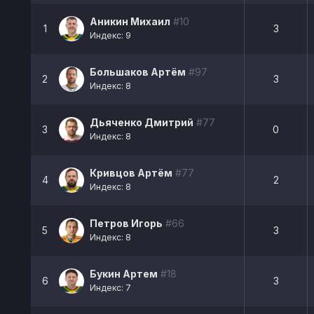
Аникин Михаил
#10
1
3
Индекс: 9
Большаков Артём
#97
2
3
Индекс: 8
Дьяченко Дмитрий
#77
3
0
Индекс: 8
Кривцов Артём
#77
4
2
Индекс: 8
Петров Игорь
#66
5
3
Индекс: 8
Букин Артем
#18
6
3
Индекс: 7