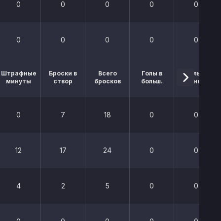
0
0
0
0
0
0
0
0
0
0
Штрафные
Броски в
Всего
Голы в
Голы в
минуты
створ
бросков
больш.
меньш.
0
7
18
0
0
12
17
24
0
0
4
2
5
0
0