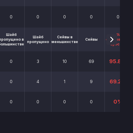
0
0
0
0
0
Шайб
%
Шайб
Сейвы в
пропущено в
Сейвы
отраженных
пропущено
меньшинстве
большинстве
бросков
95.8%
0
3
10
69
69.2%
0
4
1
9
0%
0
0
0
0