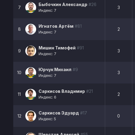
Быбочкин Александр
#26
7
3
Индекс: 7
Игнатов Артём
#81
8
2
Индекс: 7
Мишин Тимофей
#91
9
3
Индекс: 7
Юрчук Михаил
#9
10
3
Индекс: 7
Саркисов Владимир
#21
11
2
Индекс: 6
Саркисов Эдуард
#17
12
0
Индекс: 5
Шерстов Алексей
#55