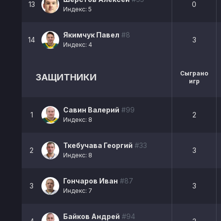
13
0
Индекс: 5
Якимчук Павел
#8
14
3
Индекс: 4
Сыграно
ЗАЩИТНИКИ
игр
Савин Валерий
#99
1
2
Индекс: 8
Ткебучава Георгий
#33
2
3
Индекс: 8
Гончаров Иван
#87
3
3
Индекс: 7
Байков Андрей
#94