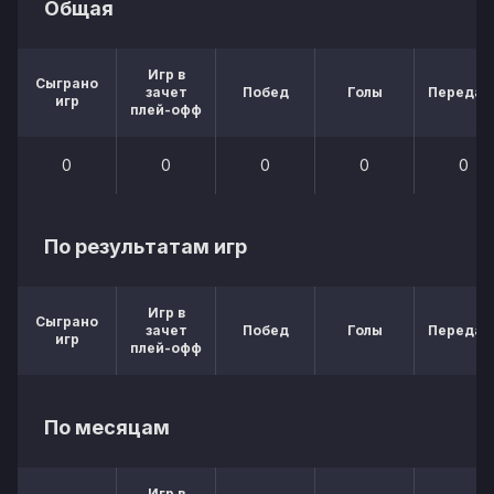
Общая
Игр в
Сыграно
зачет
Побед
Голы
Передач
игр
плей-офф
0
0
0
0
0
По результатам игр
Игр в
Сыграно
зачет
Побед
Голы
Передач
игр
плей-офф
По месяцам
Игр в