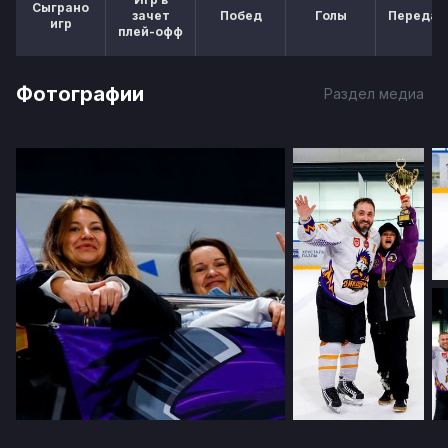
Сыграно
зачет
Побед
Голы
Передач
игр
плей-офф
Фотографии
Раздел медиа