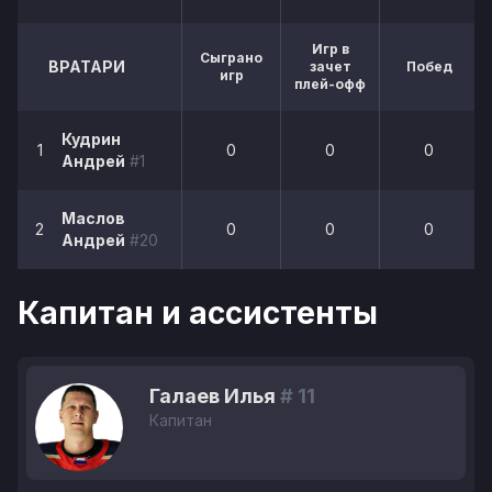
Игр в
Сыграно
ВРАТАРИ
зачет
Побед
игр
плей-офф
Кудрин
1
0
0
0
Андрей
#1
Маслов
2
0
0
0
Андрей
#20
Капитан и ассистенты
Галаев Илья
# 11
Капитан