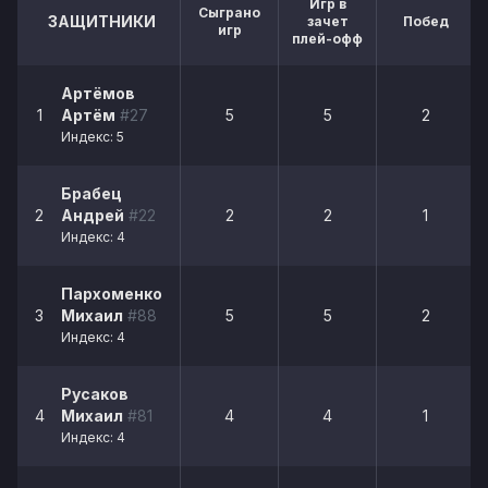
Игр в
Сыграно
ЗАЩИТНИКИ
зачет
Побед
игр
плей-офф
Артёмов
1
Артём
#27
5
5
2
Индекс: 5
Брабец
2
Андрей
#22
2
2
1
Индекс: 4
Пархоменко
3
Михаил
#88
5
5
2
Индекс: 4
Русаков
4
Михаил
#81
4
4
1
Индекс: 4