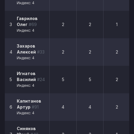
Индекс: 4
Гаврилов
3
Олег
#69
2
2
1
Индекс: 4
Захаров
4
Алексей
#33
2
2
2
Индекс: 4
Игнатов
5
Василий
#24
5
5
2
Индекс: 4
Капитанов
6
Артур
#91
4
4
2
Индекс: 4
Синяков