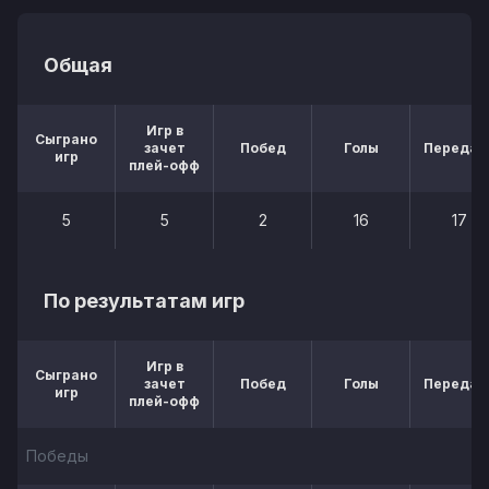
Общая
Игр в
Сыграно
зачет
Побед
Голы
Передач
игр
плей-офф
5
5
2
16
17
По результатам игр
Игр в
Сыграно
зачет
Побед
Голы
Передач
игр
плей-офф
Победы