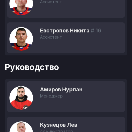
Ассистент
Евстропов Никита
# 16
Ассистент
Руководство
Амиров Нурлан
Менеджер
Кузнецов Лев
Администратор