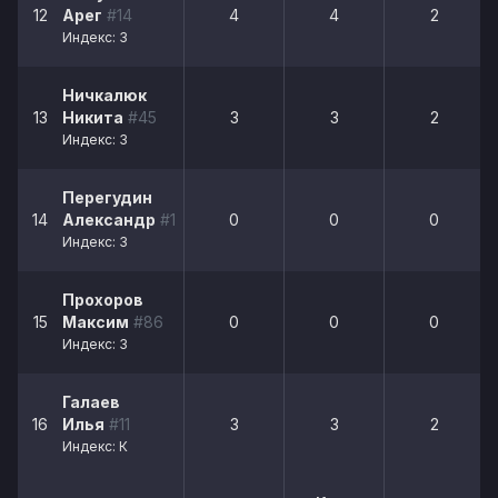
12
Арег
#14
4
4
2
Индекс: 3
Ничкалюк
13
Никита
#45
3
3
2
Индекс: 3
Перегудин
14
Александр
#17
0
0
0
Индекс: 3
Прохоров
15
Максим
#86
0
0
0
Индекс: 3
Галаев
16
Илья
#11
3
3
2
Индекс: К