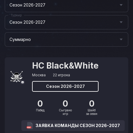
Сезон 2026-2027
Турнир
Сезон 2026-2027
Суммарно
HC Black&White
Москва
22 игрока
Сезон 2026-2027
0
0
0
Побед
Сыграно
Шайб
игр
за сезон
ЗАЯВКА КОМАНДЫ СЕЗОН 2026-2027