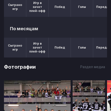
Игр в
Сыграно
зачет
Побед
Голы
Передач
игр
плей-офф
По месяцам
Игр в
Сыграно
зачет
Побед
Голы
Передач
игр
плей-офф
Фотографии
Раздел медиа