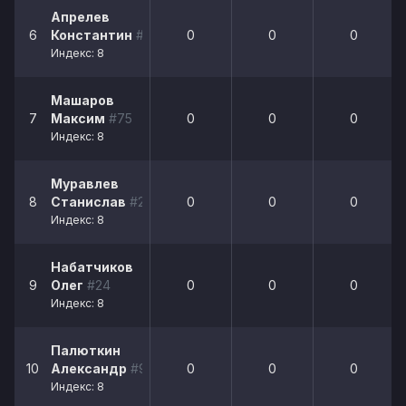
Апрелев
6
Константин
#73
0
0
0
Индекс: 8
Машаров
7
Максим
#75
0
0
0
Индекс: 8
Муравлев
8
Станислав
#21
0
0
0
Индекс: 8
Набатчиков
9
Олег
#24
0
0
0
Индекс: 8
Палюткин
10
Александр
#91
0
0
0
Индекс: 8