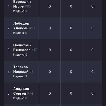
Бороздин
1
Игорь
#95
0
0
0
Индекс: 9
Лебедев
2
Алексей
#10
0
0
0
Индекс: 9
Палюткин
3
Вячеслав
#17
0
0
0
Индекс: 9
Терехов
4
Николай
#8
0
0
0
Индекс: 9
Аладьин
5
Сергей
#74
0
0
0
Индекс: 8