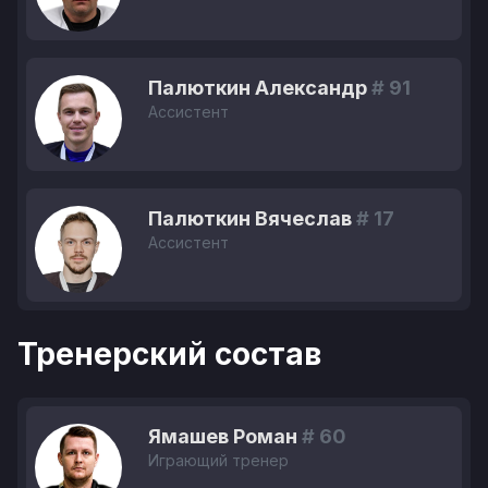
Палюткин Александр
# 91
Ассистент
Палюткин Вячеслав
# 17
Ассистент
Тренерский состав
Ямашев Роман
# 60
Играющий тренер