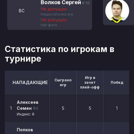
Волков Сергей
# 10
Не допущен
ВС
Недостаточно игр
Не допущен
Нет фото
Статистика по игрокам в
турнире
Игр в
Сыграно
НАПАДАЮЩИЕ
зачет
Побед
игр
плей-офф
Алексеев
1
Семен
#4
5
5
1
Индекс: 8
Попков