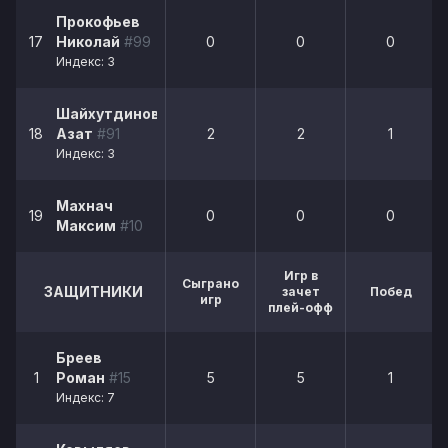
Прокофьев
17
Николай
#99
0
0
0
Индекс: 3
Шайхутдинов
18
Азат
#91
2
2
1
Индекс: 3
Махнач
19
0
0
0
Максим
#10
Игр в
Сыграно
ЗАЩИТНИКИ
зачет
Побед
игр
плей-офф
Бреев
1
Роман
#15
5
5
1
Индекс: 7