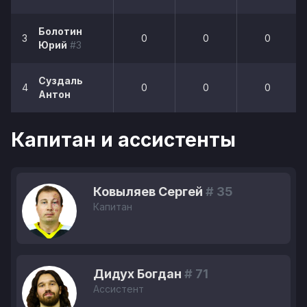
Болотин
3
0
0
0
Юрий
#3
Суздаль
4
0
0
0
Антон
Капитан и ассистенты
Ковыляев Сергей
# 35
Капитан
Дидух Богдан
# 71
Ассистент