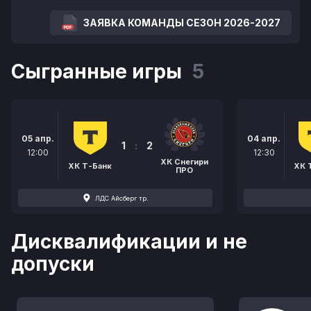
ЗАЯВКА КОМАНДЫ СЕЗОН 2026-2027
Сыгранные игры
5
05 апр.
04 апр.
1
:
2
12:00
12:30
ХК Снегири
ХК Т-Банк
ХК 
ПРО
ЛДС Айсберг тр.
Дисквалификации и не
допуски