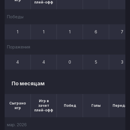
плей-офф
Победы
1
1
1
6
7
Поражения
4
4
0
5
3
По месяцам
Игр в
Сыграно
зачет
Побед
Голы
Передач
игр
плей-офф
мар. 2026