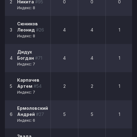
2
Никита
#95
0
0
0
Индекс: 8
Сюников
3
Леонид
#26
4
4
1
Индекс: 8
Дидух
4
Богдан
#71
4
4
1
Индекс: 7
Карпачев
5
Артем
#54
2
2
1
Индекс: 7
Ермоловский
6
Андрей
#27
5
5
1
Индекс: 6
Звада