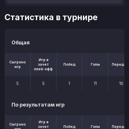
Статистика в турнире
Общая
Игр в
Сыграно
зачет
Побед
Голы
Передач
игр
плей-офф
5
5
1
11
10
По результатам игр
Игр в
Сыграно
зачет
Побед
Голы
Передач
игр