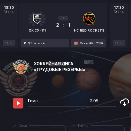
18:30
17:30
12 апр.
12 апр.
3
2
:
1
ХК СУ-111
HC RED ROCKETS
LIVE
LIVE
ДС Большой
Сезон 2025-2026
ХОККЕЙНАЯ ЛИГА
«ТРУДОВЫЕ РЕЗЕРВЫ»
Гимн
3:05
Сезон
Турнир