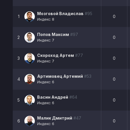
Мозговой Владислав
#95
1
0
Индекс: 8
Попов Максим
#97
2
0
Индекс: 7
Скороход Артем
#77
3
0
Индекс: 7
Артимовец Артемий
#53
4
0
Индекс: 6
Васин Андрей
#64
5
0
Индекс: 6
Малик Дмитрий
#47
6
0
Индекс: 6