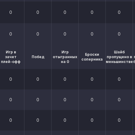
0
0
0
0
0
0
0
0
0
0
Игр в
Игр
Шайб
Броски
зачет
Побед
отыгранных
пропущено в
соперника
плей-офф
на 0
меньшинстве
0
0
0
0
0
0
0
0
0
0
0
0
0
0
0