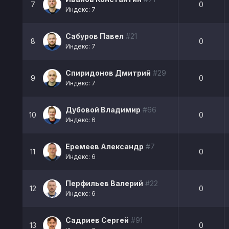
7
0
Индекс: 7
Сабуров Павел
#21
8
0
Индекс: 7
Спиридонов Дмитрий
#29
9
0
Индекс: 7
Дубовой Владимир
#66
10
0
Индекс: 6
Еремеев Александр
#7
11
0
Индекс: 6
Перфильев Валерий
#22
12
0
Индекс: 6
Садриев Сергей
#91
13
0