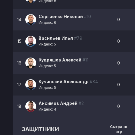
Индекс: 6
Сергиенко Николай
#10
14
0
Индекс: 6
Васильев Илья
#79
15
0
Индекс: 5
Кудряшов Алексей
#11
16
0
Индекс: 5
Кучинский Александр
#84
17
0
Индекс: 5
Ансимов Андрей
#2
18
0
Индекс: 4
Сыграно
ЗАЩИТНИКИ
игр