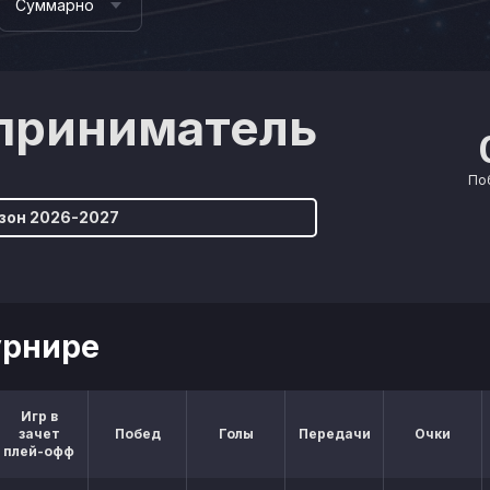
Суммарно
приниматель
По
зон 2026-2027
урнире
Игр в
зачет
Побед
Голы
Передачи
Очки
плей-офф