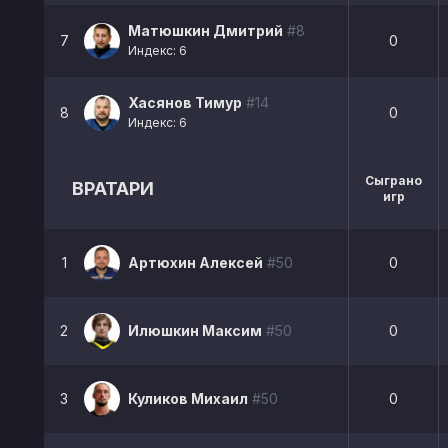
Матюшкин Дмитрий
#8
7
0
Индекс: 6
Хасянов Тимур
#14
8
0
Индекс: 6
Сыграно
ВРАТАРИ
игр
1
Артюхин Алексей
#50
0
2
Илюшкин Максим
#50
0
3
Куликов Михаил
#50
0