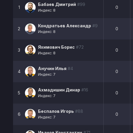
Бабаев Дмитрий
#99
1
0
Индекс: 8
Кондратьев Александр
#9
2
0
Индекс: 8
Яхимович Борис
#72
3
0
Индекс: 8
Анучин Илья
#4
4
0
Индекс: 7
Ахмадишин Динар
#16
5
0
Индекс: 7
Беспалов Игорь
#88
6
0
Индекс: 7
Иванов Константин
#71