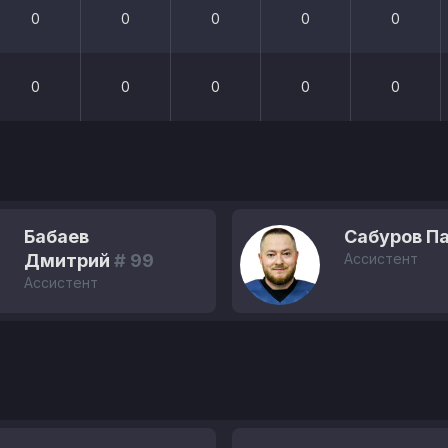
0
0
0
0
0
0
0
0
0
0
Бабаев
Сабуров П
Дмитрий
# 99
Ассистент
Ассистент