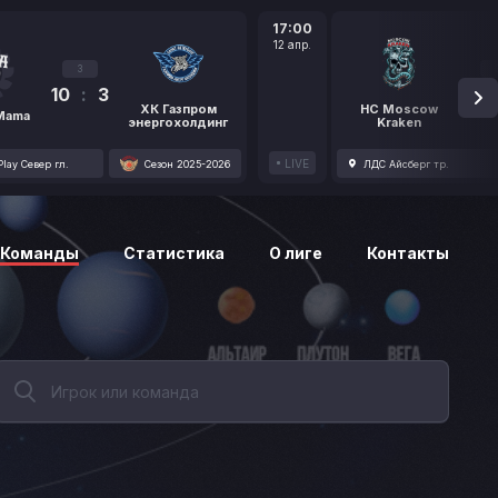
17:00
12 апр.
3
10
:
3
1
ХК Газпром
HC Moscow
 Mama
энергохолдинг
Kraken
LIVE
lay Север гл.
Сезон 2025-2026
ЛДС Айсберг тр.
Команды
Статистика
О лиге
Контакты