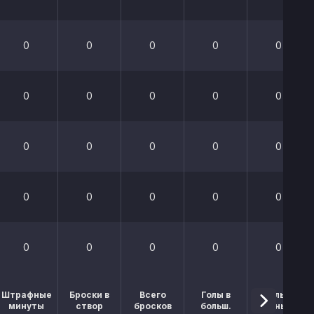
0
0
0
0
0
0
0
0
0
0
0
0
0
0
0
0
0
0
0
0
0
0
0
0
0
Штрафные
Броски в
Всего
Голы в
Голы в
минуты
створ
бросков
больш.
меньш.