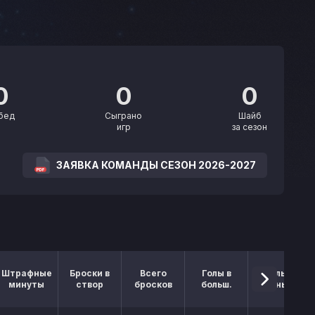
0
0
0
бед
Сыграно
Шайб
игр
за сезон
ЗАЯВКА КОМАНДЫ СЕЗОН 2026-2027
Штрафные
Броски в
Всего
Голы в
Голы в
минуты
створ
бросков
больш.
меньш.