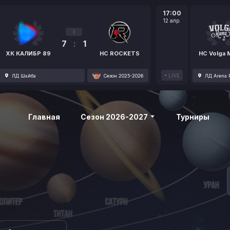
17:00
12 апр.
3
7
:
1
ХК КАЛИБР 89
HC ROCKETS
HC Volga
LIVE
ЛД Шайба
Сезон 2025-2026
ЛД Arena P
Главная
Сезон 2026-2027
Турниры