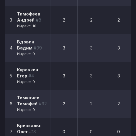
Тимофеев
3
Андрей
#8
2
2
2
Индекс: 10
Вдовин
4
Вадим
#99
3
3
3
Индекс: 9
Курочкин
5
Егор
#4
3
3
3
Индекс: 9
Тимкачев
6
Тимофей
#92
2
2
2
Индекс: 9
Бривкальн
7
Олег
#13
0
0
0