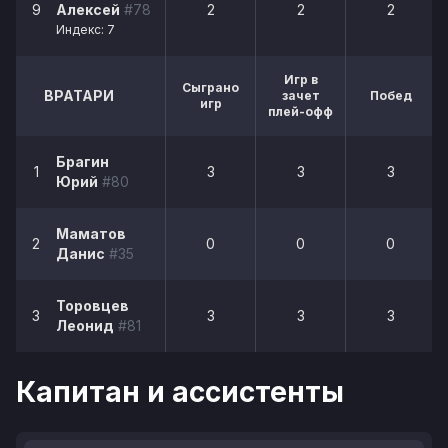
9
Алексей
#78
2
2
2
Индекс: 7
Игр в
Сыграно
ВРАТАРИ
зачет
Побед
игр
плей-офф
Брагин
1
3
3
3
Юрий
#80
Маматов
2
0
0
0
Данис
#35
Торовцев
3
3
3
3
Леонид
#81
Капитан и ассистенты