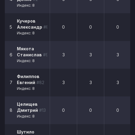
Индекс: 8
Кучеров
5
Александр
#84
0
0
0
Индекс: 8
Мякота
6
Станислав
#94
3
3
3
Индекс: 8
Филиппов
7
Евгений
#82
3
3
3
Индекс: 8
Целищев
8
Дмитрий
#13
0
0
0
Индекс: 8
Шутило