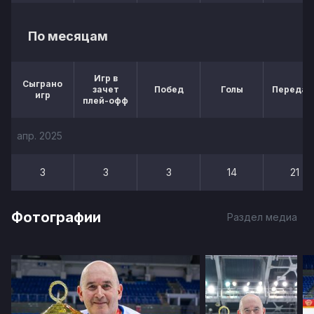
По месяцам
Игр в
Сыграно
зачет
Побед
Голы
Передач
игр
плей-офф
апр. 2025
3
3
3
14
21
Фотографии
Раздел медиа