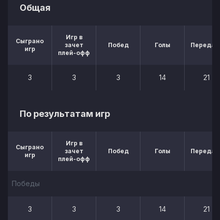
Общая
Игр в
Сыграно
зачет
Побед
Голы
Передач
игр
плей-офф
3
3
3
14
21
По результатам игр
Игр в
Сыграно
зачет
Побед
Голы
Передач
игр
плей-офф
Победы
3
3
3
14
21