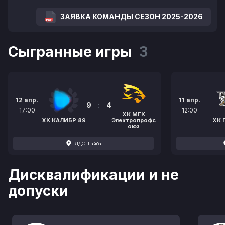
ЗАЯВКА КОМАНДЫ СЕЗОН 2025-2026
Сыгранные игры
3
12 апр.
11 апр.
9
:
4
17:00
12:00
ХК МГК
ХК КАЛИБР 89
Электропрофс
ХК 
оюз
ЛДС Шайба
Дисквалификации и не
допуски