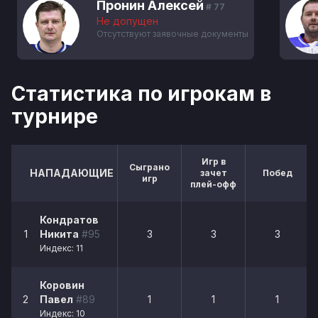
Пронин Алексей
# 77
Не допущен
Отсутствуют заявочные документы
Статистика по игрокам в
турнире
Игр в
Сыграно
НАПАДАЮЩИЕ
зачет
Побед
игр
плей-офф
Кондратов
1
Никита
#95
3
3
3
Индекс: 11
Коровин
2
Павел
#89
1
1
1
Индекс: 10