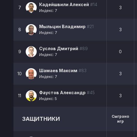
Кадейшвили Алексей
#14
7
3
Индекс: 7
Мыльцин Владимир
#21
8
3
Индекс: 7
Суслов Дмитрий
#89
9
0
Индекс: 7
Шамаев Максим
#83
10
3
Индекс: 7
Фаустов Александр
#45
11
3
Индекс: 5
Сыграно
ЗАЩИТНИКИ
игр