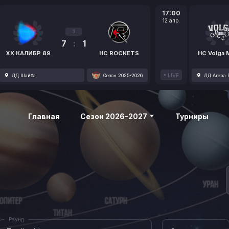
17:00
12 апр.
3
7
:
1
ХК КАЛИБР 89
HC ROCKETS
HC Volga
LIVE
ЛД Шайба
Сезон 2025-2026
ЛД Arena P
Главная
Сезон 2026-2027
Турниры
Раунд