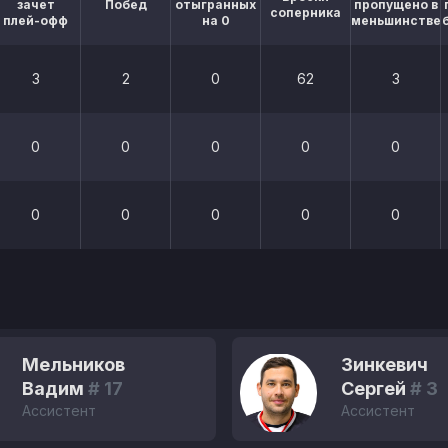
зачет
Побед
отыгранных
пропущено в
соперника
плей-офф
на 0
меньшинстве
3
2
0
62
3
0
0
0
0
0
0
0
0
0
0
Мельников
Зинкевич
Вадим
# 17
Сергей
# 3
Ассистент
Ассистент