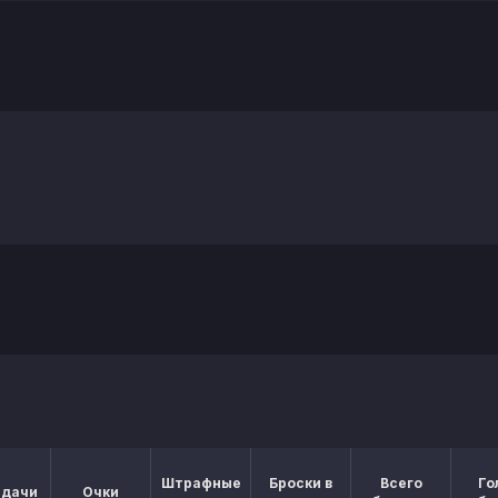
Штрафные
Броски в
Всего
Го
едачи
Очки