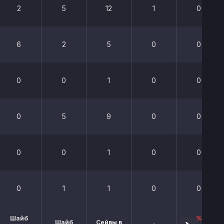
2
5
12
1
0
6
2
5
0
0
0
0
1
0
0
0
5
9
0
0
0
0
1
0
0
0
1
1
0
0
Шайб
%
Шайб
Сейвы в