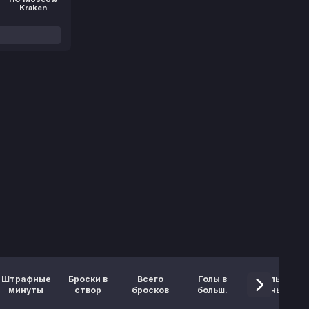
Kraken
Штрафные
Броски в
Всего
Голы в
Голы в
минуты
створ
бросков
больш.
меньш.