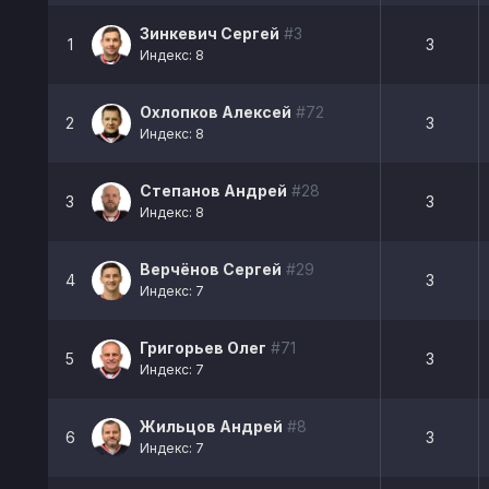
Зинкевич Сергей
#3
1
3
Индекс: 8
Охлопков Алексей
#72
2
3
Индекс: 8
Степанов Андрей
#28
3
3
Индекс: 8
Верчёнов Сергей
#29
4
3
Индекс: 7
Григорьев Олег
#71
5
3
Индекс: 7
Жильцов Андрей
#8
6
3
Индекс: 7