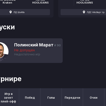
Kraken
HOOLIGANS
HOOLIGANS
ЛД Шайба
ЛДС Айсберг тр.
уски
Полинский Марат
# 90
Не допущен
Недостаточно игр
урнире
Игр в
зачет
Побед
Голы
Передачи
Очки
плей-офф