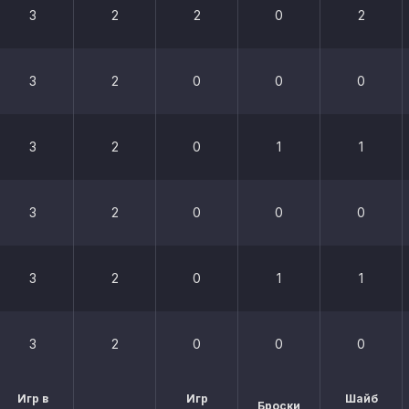
3
2
2
0
2
3
2
0
0
0
3
2
0
1
1
3
2
0
0
0
3
2
0
1
1
3
2
0
0
0
Игр в
Игр
Шайб
Броски