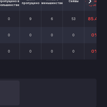
пропущено в
Сейвы
отраженных
пропущено
меньшинстве
большинстве
бросков
85.4%
0
9
6
53
0%
0
0
0
0
0%
0
0
0
0