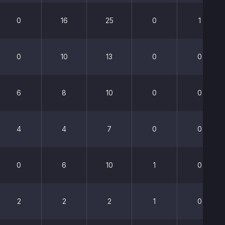
0
16
25
0
1
0
10
13
0
0
6
8
10
0
0
4
4
7
0
0
0
6
10
1
0
2
2
2
1
0