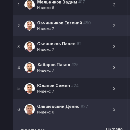
Мельников Вадим
#17
1
3
Индекс: 8
Овчинников Евгений
#50
2
3
Индекс: 7
Свечников Павел
#2
3
3
Индекс: 7
Хабаров Павел
#25
4
3
Индекс: 7
Юланов Семен
#24
5
3
Индекс: 7
Ольшевский Денис
#27
6
3
Индекс: 6
Сыграно