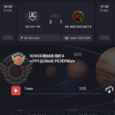
18:30
17:30
12 апр.
12 апр.
3
2
:
1
ХК СУ-111
HC RED ROCKETS
LIVE
LIVE
ДС Большой
Сезон 2025-2026
ХОККЕЙНАЯ ЛИГА
«ТРУДОВЫЕ РЕЗЕРВЫ»
Гимн
3:05
Сезон
Турнир