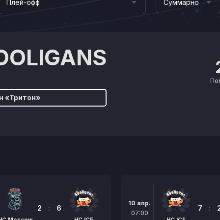
Плей-офф
Суммарно
HOOLIGANS
По
н «Тритон»
10 апр.
2
:
6
7
:
07:00
HC Moscow
HC ICE
HC ICE