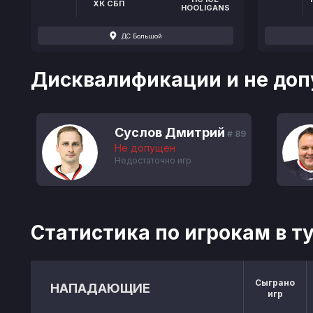
ХК СБП
HOOLIGANS
ДС Большой
Дисквалификации и не доп
Суслов Дмитрий
# 89
Не допущен
Недостаточно игр
Статистика по игрокам в т
Сыграно
НАПАДАЮЩИЕ
игр