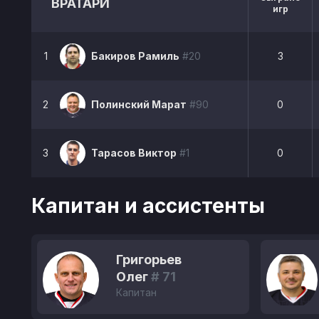
ВРАТАРИ
игр
1
Бакиров Рамиль
#20
3
2
Полинский Марат
#90
0
3
Тарасов Виктор
#1
0
Капитан и ассистенты
Григорьев
Олег
# 71
Капитан