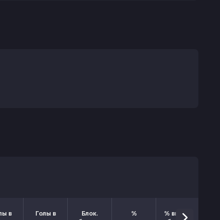
лы в
Голы в
Блок.
%
% выигр.