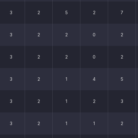
3
2
5
2
7
3
2
2
0
2
3
2
2
0
2
3
2
1
4
5
3
2
1
2
3
3
2
1
1
2