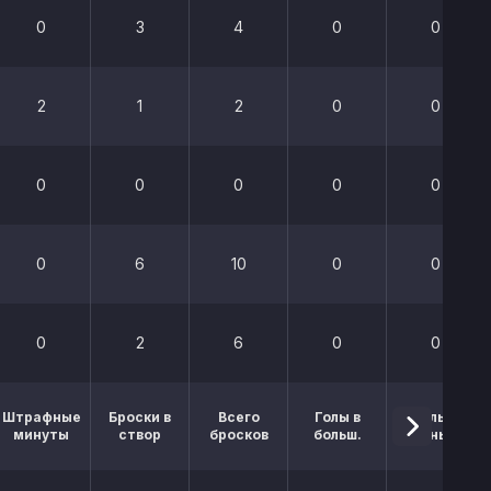
0
3
4
0
0
2
1
2
0
0
0
0
0
0
0
0
6
10
0
0
0
2
6
0
0
Штрафные
Броски в
Всего
Голы в
Голы в
минуты
створ
бросков
больш.
меньш.