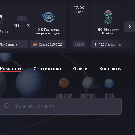
17:00
12 апр.
3
10
:
3
1
ХК Газпром
HC Moscow
 Mama
энергохолдинг
Kraken
LIVE
lay Север гл.
Сезон 2025-2026
ЛДС Айсберг тр.
Команды
Статистика
О лиге
Контакты