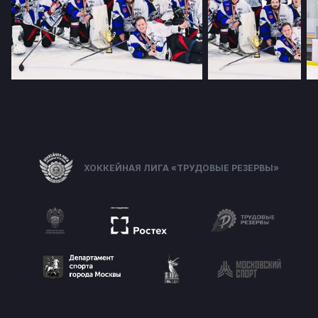
ХОККЕЙНАЯ ЛИГА «ТРУДОВЫЕ РЕЗЕРВЫ»