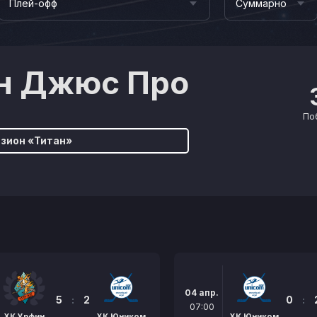
Плей-офф
Суммарно
н Джюс Про
По
зион «Титан»
04 апр.
5
:
2
0
:
07:00
ХК Урфин
ХК Юником
ХК Юником