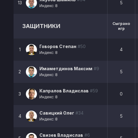
13
5
Индекс: 8
Сыграно
ЗАЩИТНИКИ
игр
Говоров Степан
#50
1
4
Индекс: 8
Имаметдинов Максим
#9
2
5
Индекс: 8
Капралов Владислав
#59
3
0
Индекс: 8
Савицкий Олег
#34
4
5
Индекс: 8
Свизев Владислав
#6