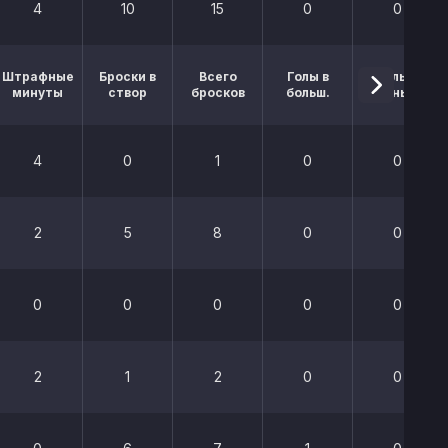
4
10
15
0
0
Штрафные
Броски в
Всего
Голы в
Голы в
минуты
створ
бросков
больш.
меньш.
4
0
1
0
0
2
5
8
0
0
0
0
0
0
0
2
1
2
0
0