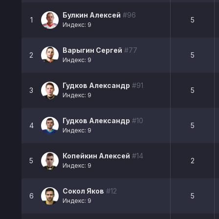
Булкин Алексей
#96
1
5
Индекс: 9
Варыгин Сергей
#77
2
5
Индекс: 9
Гудков Александр
#91
3
5
Индекс: 9
Гудков Александр
#10
4
5
Индекс: 9
Копейкин Алексей
#14
5
2
Индекс: 9
Сокол Яков
#12
6
5
Индекс: 9