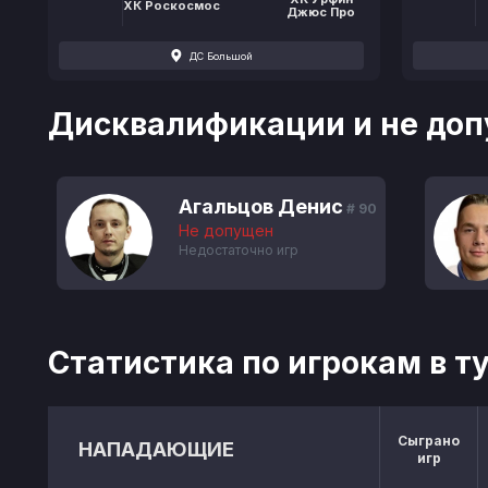
ХК Роскосмос
Джюс Про
ДС Большой
Дисквалификации и не доп
Агальцов Денис
# 90
Не допущен
Недостаточно игр
Статистика по игрокам в т
Сыграно
НАПАДАЮЩИЕ
игр