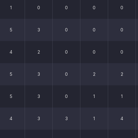
1
0
0
0
0
5
3
0
0
0
4
2
0
0
0
5
3
0
2
2
5
3
0
1
1
4
3
3
1
4