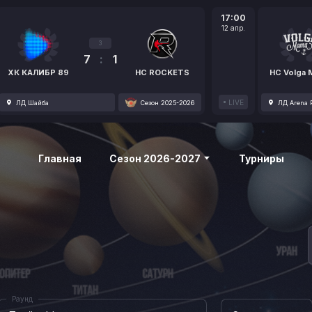
17:00
12 апр.
3
7
:
1
ХК КАЛИБР 89
HC ROCKETS
HC Volga
LIVE
ЛД Шайба
Сезон 2025-2026
ЛД Arena P
Главная
Сезон 2026-2027
Турниры
Раунд