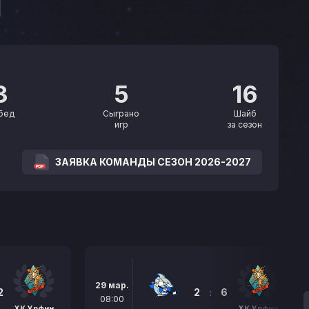
3
5
16
бед
Сыграно
Шайб
игр
за сезон
ЗАЯВКА КОМАНДЫ СЕЗОН 2026-2027
29 мар.
2
2
:
6
08:00
ХК Урфин
ХК Урфин