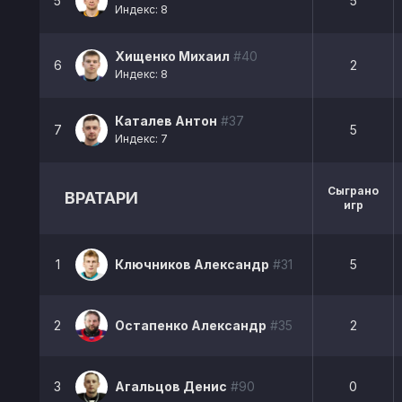
5
5
Индекс: 8
Хищенко Михаил
#40
6
2
Индекс: 8
Каталев Антон
#37
7
5
Индекс: 7
Сыграно
ВРАТАРИ
игр
1
Ключников Александр
#31
5
2
Остапенко Александр
#35
2
3
Агальцов Денис
#90
0