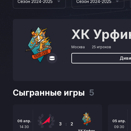
Сезон 2024-2025
Сезон 2024-2025
ХК Урфи
Москва
25 игроков
Диви
Сыгранные игры
5
06 апр.
05 апр.
3
:
2
14:30
09:30
ХК Урфин