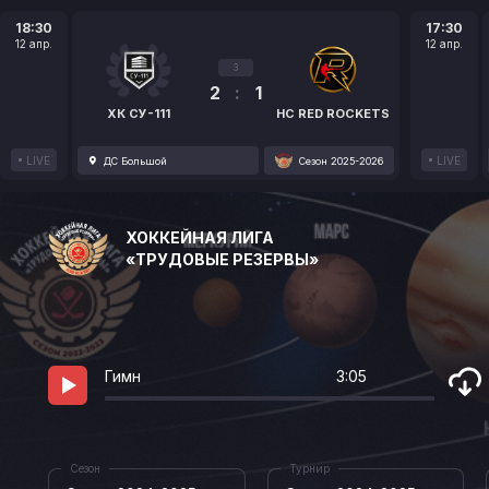
18:30
17:30
12 апр.
12 апр.
3
2
:
1
ХК СУ-111
HC RED ROCKETS
LIVE
LIVE
ДС Большой
Сезон 2025-2026
ХОККЕЙНАЯ ЛИГА
«ТРУДОВЫЕ РЕЗЕРВЫ»
Гимн
3:05
Сезон
Турнир