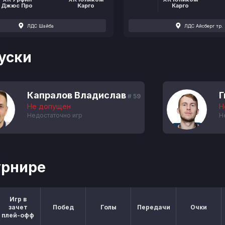
Джюс Про
Карго
Карго
ЛДС Шайба
ЛДС Айсберг тр.
уски
Капралов Владислав
Г
# 59
Не допущен
Н
Недостаточно игр
Н
урнире
Игр в
зачет
Побед
Голы
Передачи
Очки
плей-офф