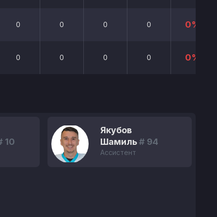
0%
0
0
0
0
0%
0
0
0
0
Якубов
# 10
Шамиль
# 94
Ассистент