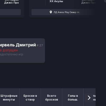
ХК Акулы
Джюс Про
Джюс Про
ЛД Arena Play Север гл.
ирвель Дмитрий
# 27
е допущен
едостаточно игр
Штрафные
Броски в
Всего
Голы в
Голы в
минуты
створ
бросков
больш.
меньш.