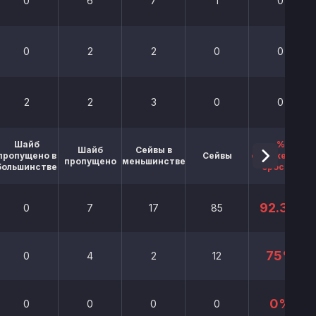
0
6
7
1
0
0
2
2
0
0
2
2
3
0
0
Шайб
%
Шайб
Сейвы в
пропущено в
Сейвы
отраженных
пропущено
меньшинстве
большинстве
бросков
92.3%
0
7
17
85
75%
0
4
2
12
0%
0
0
0
0