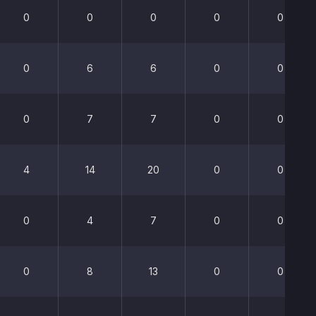
0
0
0
0
0
0
6
6
0
0
0
7
7
0
0
4
14
20
0
0
0
4
7
0
0
0
8
13
0
0