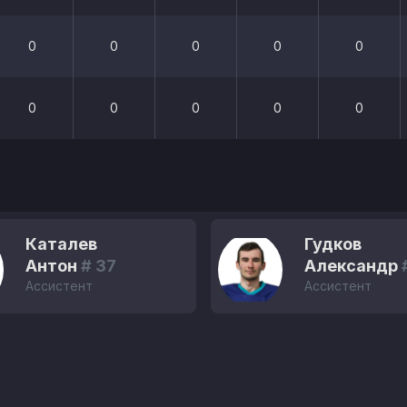
0
0
0
0
0
0
0
0
0
0
Каталев
Гудков
Антон
# 37
Александр
Ассистент
Ассистент