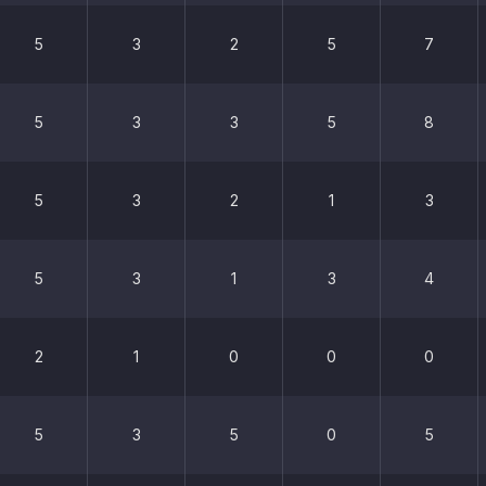
5
3
2
5
7
5
3
3
5
8
5
3
2
1
3
5
3
1
3
4
2
1
0
0
0
5
3
5
0
5