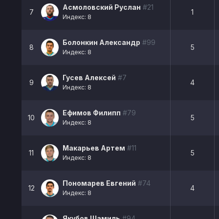
Асмоловский Руслан
#21
7
1
Индекс: 8
Болонкин Александр
#99
8
5
Индекс: 8
Гусев Алексей
#7
9
4
Индекс: 8
Ефимов Филипп
#79
10
5
Индекс: 8
Макарьев Артем
#11
11
5
Индекс: 8
Пономарев Евгений
#74
12
4
Индекс: 8
Якубов Шамиль
#94