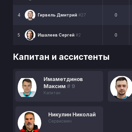
4
Гирвель Дмитрий
#27
0
5
Ишалеев Сергей
#2
0
Капитан и ассистенты
Имаметдинов
Максим
# 9
Капитан
Никулин Николай
Сервисмен