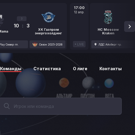
17:00
12 апр.
3
10
:
3
1
ХК Газпром
HC Moscow
 Mama
энергохолдинг
Kraken
LIVE
lay Север гл.
Сезон 2025-2026
ЛДС Айсберг тр.
Команды
Статистика
О лиге
Контакты