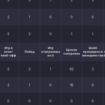
5
3
1
2
3
2
1
0
0
0
5
3
0
1
1
Игр в
Игр
Шайб
Броски
зачет
Побед
отыгранных
пропущено в
соперника
плей-офф
на 0
меньшинстве
5
3
1
92
3
2
1
0
16
0
0
0
0
0
0