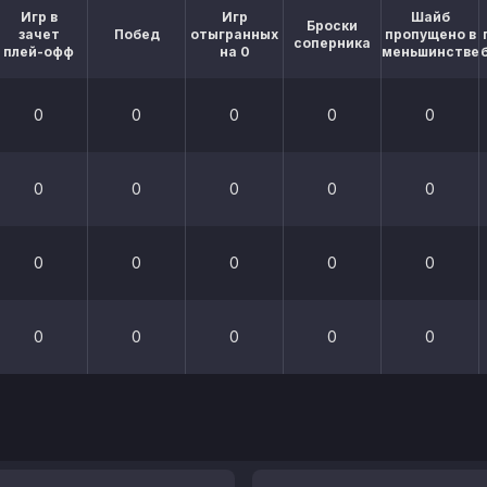
Игр в
Игр
Шайб
Броски
зачет
Побед
отыгранных
пропущено в
соперника
плей-офф
на 0
меньшинстве
0
0
0
0
0
0
0
0
0
0
0
0
0
0
0
0
0
0
0
0