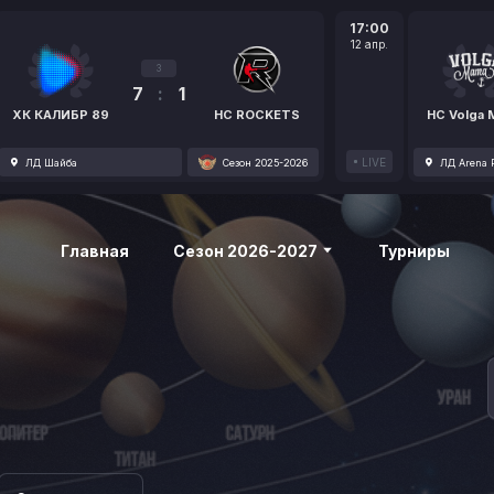
17:00
12 апр.
3
7
:
1
ХК КАЛИБР 89
HC ROCKETS
HC Volga
LIVE
ЛД Шайба
Сезон 2025-2026
ЛД Arena P
Главная
Сезон 2026-2027
Турниры