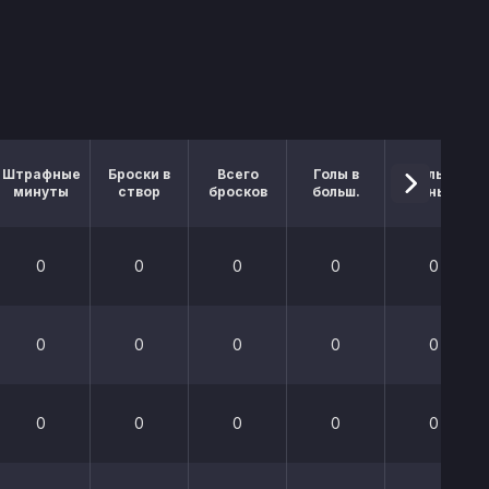
Штрафные
Броски в
Всего
Голы в
Голы в
минуты
створ
бросков
больш.
меньш.
0
0
0
0
0
0
0
0
0
0
0
0
0
0
0