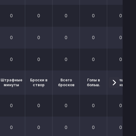
0
0
0
0
0
0
0
0
0
0
0
0
0
0
0
Штрафные
Броски в
Всего
Голы в
Голы в
минуты
створ
бросков
больш.
меньш.
0
0
0
0
0
0
0
0
0
0