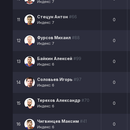
Индекс: 7
Стецун Антон
#66
11
0
Индекс: 7
Фурсов Михаил
#88
12
0
Индекс: 7
Байкин Алексей
#99
13
0
Индекс: 6
Соловьев Игорь
#97
14
0
Индекс: 6
Терехов Александр
#70
15
0
Индекс: 6
Чигвинцев Максим
#41
16
0
Индекс: 6