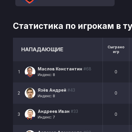
Статистика по игрокам в т
Сыграно
НАПАДАЮЩИЕ
игр
Маслов Константин
#68
1
0
Индекс: 8
Язёв Андрей
#43
2
0
Индекс: 8
Андреев Иван
#33
3
0
Индекс: 7