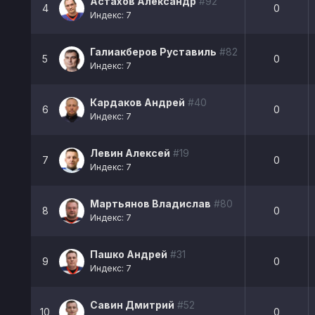
Астахов Александр
#92
4
0
Индекс: 7
Галиакберов Руставиль
#82
5
0
Индекс: 7
Кардаков Андрей
#40
6
0
Индекс: 7
Левин Алексей
#19
7
0
Индекс: 7
Мартьянов Владислав
#80
8
0
Индекс: 7
Пашко Андрей
#31
9
0
Индекс: 7
Савин Дмитрий
#52
10
0