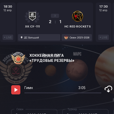
18:30
17:30
12 апр.
12 апр.
3
2
:
1
ХК СУ-111
HC RED ROCKETS
LIVE
LIVE
ДС Большой
Сезон 2025-2026
ХОККЕЙНАЯ ЛИГА
«ТРУДОВЫЕ РЕЗЕРВЫ»
Гимн
3:05
Сезон
Турнир