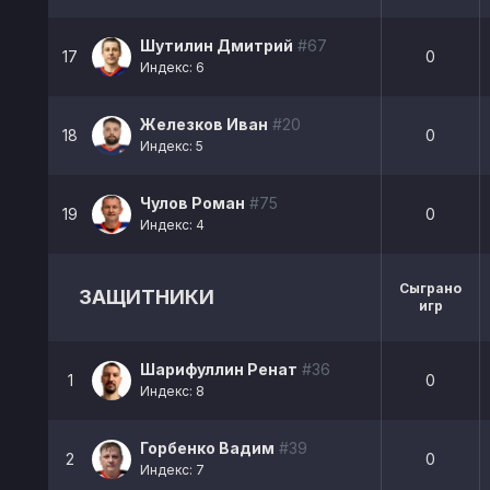
Шутилин Дмитрий
#67
17
0
Индекс: 6
Железков Иван
#20
18
0
Индекс: 5
Чулов Роман
#75
19
0
Индекс: 4
Сыграно
ЗАЩИТНИКИ
игр
Шарифуллин Ренат
#36
1
0
Индекс: 8
Горбенко Вадим
#39
2
0
Индекс: 7