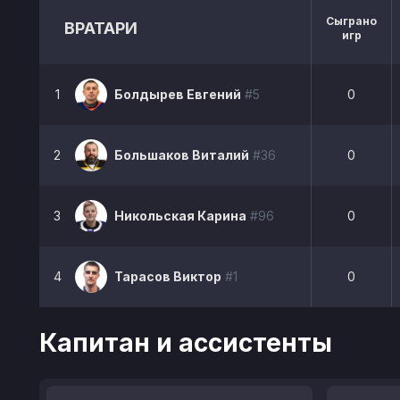
Сыграно
ВРАТАРИ
игр
1
Болдырев Евгений
#5
0
2
Большаков Виталий
#36
0
3
Никольская Карина
#96
0
4
Тарасов Виктор
#1
0
Капитан и ассистенты