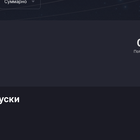
Суммарно
По
уски