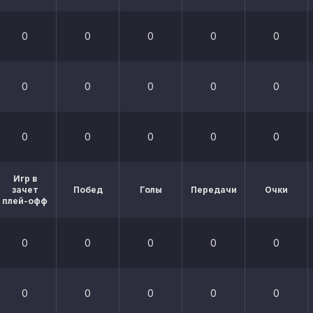
0
0
0
0
0
0
0
0
0
0
0
0
0
0
0
Игр в
зачет
Побед
Голы
Передачи
Очки
плей-офф
0
0
0
0
0
0
0
0
0
0