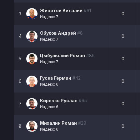
Животов Виталий
#61
3
0
Индекс: 7
Обухов Андрей
#8
4
0
Индекс: 7
Цыбульский Роман
#89
5
0
Индекс: 7
Гусев Герман
#42
6
0
Индекс: 6
Киречко Руслан
#95
7
0
Индекс: 6
Михалин Роман
#29
8
0
Индекс: 6