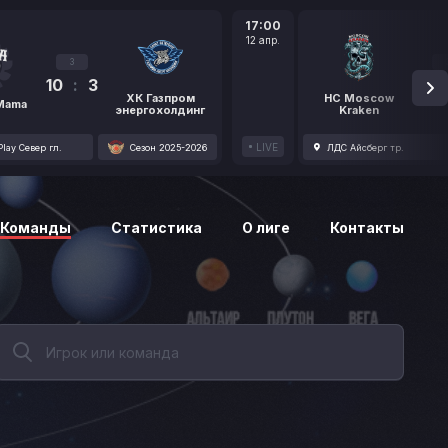
17:00
12 апр.
3
10
:
3
1
ХК Газпром
HC Moscow
 Mama
энергохолдинг
Kraken
LIVE
lay Север гл.
Сезон 2025-2026
ЛДС Айсберг тр.
Команды
Статистика
О лиге
Контакты