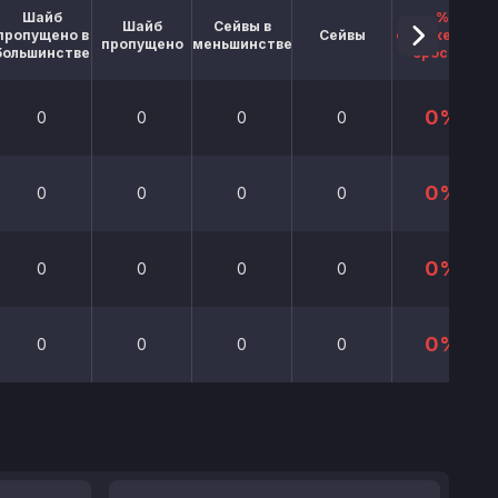
Шайб
%
Шайб
Сейвы в
пропущено в
Сейвы
отраженных
пропущено
меньшинстве
большинстве
бросков
0%
0
0
0
0
0%
0
0
0
0
0%
0
0
0
0
0%
0
0
0
0