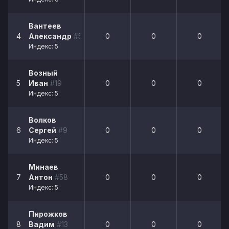
Вантеев
4
Александр
#55
0
0
0
Индекс: 5
Возный
5
Иван
#19
0
0
0
Индекс: 5
Волков
6
Сергей
#9
0
0
0
Индекс: 5
Минаев
7
Антон
#58
0
0
0
Индекс: 5
Пирожков
8
Вадим
#13
0
0
0