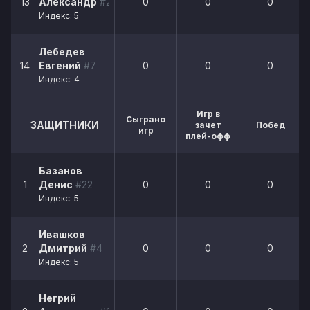
13
Александр
#25
0
0
0
Индекс: 5
Лебедев
14
Евгений
#7
0
0
0
Индекс: 4
Игр в
Сыграно
ЗАЩИТНИКИ
зачет
Побед
игр
плей-офф
Базанов
1
Денис
#22
0
0
0
Индекс: 5
Ивашков
2
Дмитрий
#4
0
0
0
Индекс: 5
Негрий