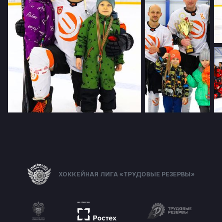
ХОККЕЙНАЯ ЛИГА «ТРУДОВЫЕ РЕЗЕРВЫ»