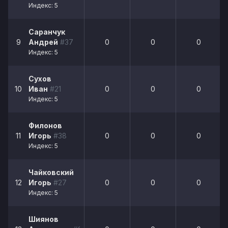
Индекс: 5
Саранчук
9
Андрей
#37
0
0
0
Индекс: 5
Сухов
10
Иван
#21
0
0
0
Индекс: 5
Филонов
11
Игорь
#38
0
0
0
Индекс: 5
Чайковский
12
Игорь
#27
0
0
0
Индекс: 5
Шиянов