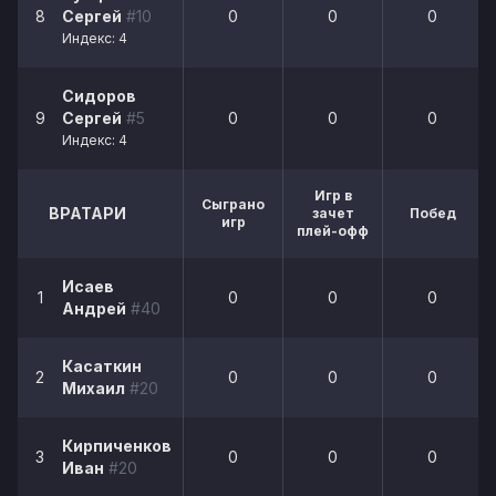
8
Сергей
#10
0
0
0
Индекс: 4
Сидоров
9
Сергей
#5
0
0
0
Индекс: 4
Игр в
Сыграно
ВРАТАРИ
зачет
Побед
игр
плей-офф
Исаев
1
0
0
0
Андрей
#40
Касаткин
2
0
0
0
Михаил
#20
Кирпиченков
3
0
0
0
Иван
#20