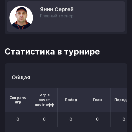
Янин Сергей
Главный тренер
Статистика в турнире
Общая
Игр в
Сыграно
зачет
Побед
Голы
Передач
игр
плей-офф
0
0
0
0
0