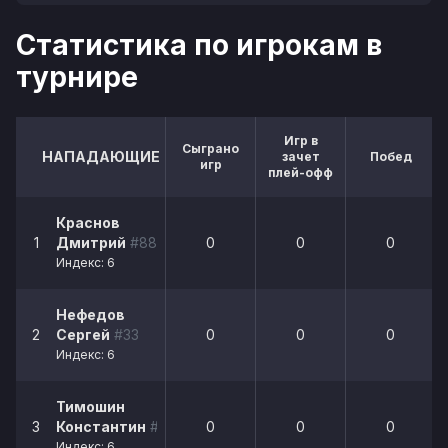
Статистика по игрокам в
турнире
Игр в
Сыграно
НАПАДАЮЩИЕ
зачет
Побед
игр
плей-офф
Краснов
1
Дмитрий
#88
0
0
0
Индекс: 6
Нефедов
2
Сергей
#33
0
0
0
Индекс: 6
Тимошин
3
Константин
#71
0
0
0
Индекс: 6