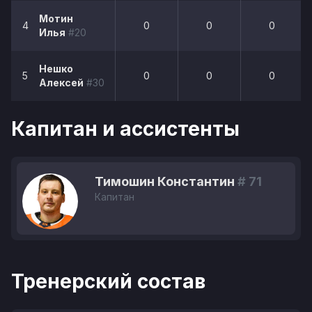
Мотин
4
0
0
0
Илья
#20
Нешко
5
0
0
0
Алексей
#30
Капитан и ассистенты
Тимошин Константин
# 71
Капитан
Тренерский состав