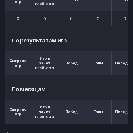
игр
плей-офф
0
0
0
0
0
По результатам игр
Игр в
Сыграно
зачет
Побед
Голы
Передач
игр
плей-офф
По месяцам
Игр в
Сыграно
зачет
Побед
Голы
Передач
игр
плей-офф