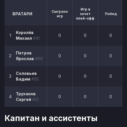
Игр в
Сыграно
ВРАТАРИ
зачет
Побед
игр
плей-офф
Королёв
1
0
0
0
Михаил
#41
Петров
2
0
0
0
Ярослав
#69
Соловьев
3
0
0
0
Вадим
#95
Труханов
4
0
0
0
Сергей
#21
Капитан и ассистенты