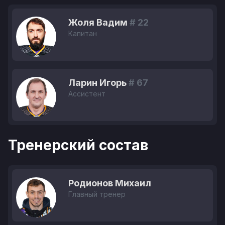
Жоля Вадим
# 22
Капитан
Ларин Игорь
# 67
Ассистент
Тренерский состав
Родионов Михаил
Главный тренер