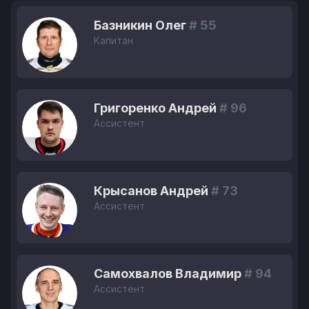
Базникин Олег
# 55
Капитан
Григоренко Андрей
# 96
Ассистент
Крысанов Андрей
# 73
Ассистент
Самохвалов Владимир
# 94
Ассистент