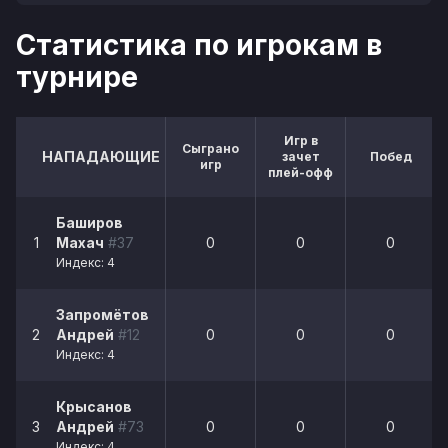
Статистика по игрокам в
турнире
Игр в
Сыграно
НАПАДАЮЩИЕ
зачет
Побед
игр
плей-офф
Баширов
1
Махач
#37
0
0
0
Индекс: 4
Запромётов
2
Андрей
#12
0
0
0
Индекс: 4
Крысанов
3
Андрей
#73
0
0
0
Индекс: 4