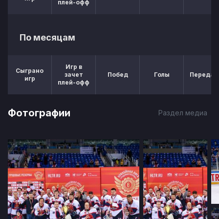
плей-офф
По месяцам
Игр в
Сыграно
зачет
Побед
Голы
Передач
игр
плей-офф
Фотографии
Раздел медиа