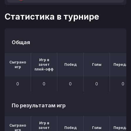
Статистика в турнире
Общая
Игр в
Сыграно
зачет
Побед
Голы
Передач
игр
плей-офф
0
0
0
0
0
По результатам игр
Игр в
Сыграно
зачет
Побед
Голы
Передач
игр