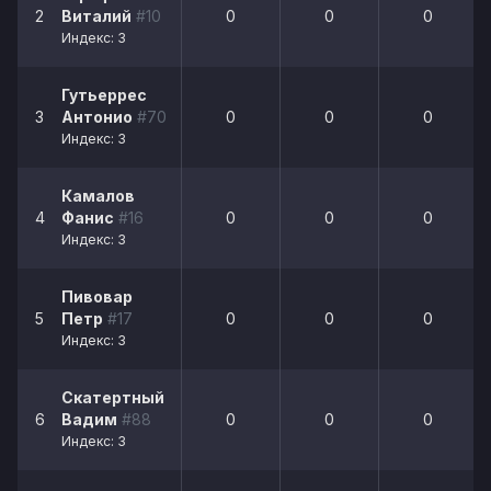
2
Виталий
#10
0
0
0
Индекс: 3
Гутьеррес
3
Антонио
#70
0
0
0
Индекс: 3
Камалов
4
Фанис
#16
0
0
0
Индекс: 3
Пивовар
5
Петр
#17
0
0
0
Индекс: 3
Скатертный
6
Вадим
#88
0
0
0
Индекс: 3