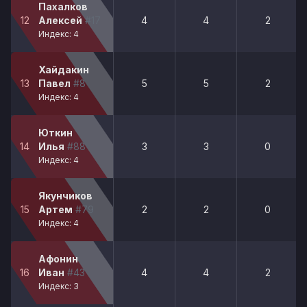
Пахалков
12
Алексей
#17
4
4
2
Индекс: 4
Хайдакин
13
Павел
#8
5
5
2
Индекс: 4
Юткин
14
Илья
#88
3
3
0
Индекс: 4
Якунчиков
15
Артем
#79
2
2
0
Индекс: 4
Афонин
16
Иван
#43
4
4
2
Индекс: 3