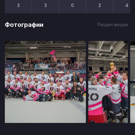
3
3
0
2
4
Фотографии
Раздел медиа