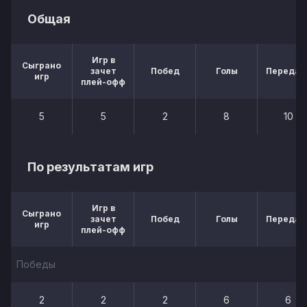
Общая
Игр в
Сыграно
зачет
Побед
Голы
Передач
игр
плей-офф
5
5
2
8
10
По результатам игр
Игр в
Сыграно
зачет
Побед
Голы
Передач
игр
плей-офф
Победы
2
2
2
6
6