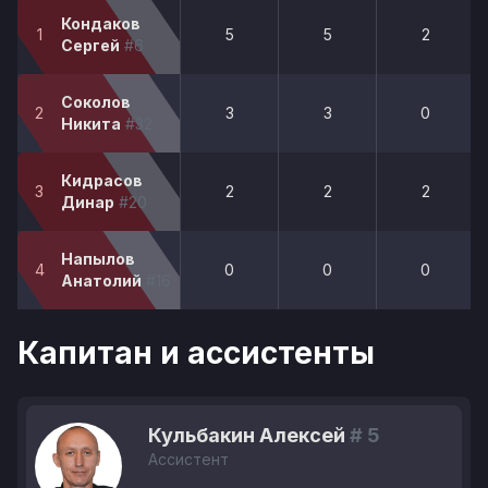
Кондаков
1
5
5
2
Сергей
#6
Соколов
2
3
3
0
Никита
#32
Кидрасов
3
2
2
2
Динар
#20
Напылов
4
0
0
0
Анатолий
#16
Капитан и ассистенты
Кульбакин Алексей
# 5
Ассистент