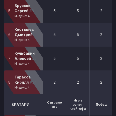
Брусков
5
Сергей
#3
5
5
2
Индекс: 4
Костылев
6
Дмитрий
5
5
2
Индекс: 4
Кульбакин
7
Алексей
#5
5
5
2
Индекс: 4
Тарасов
8
Кирилл
#34
2
2
2
Индекс: 4
Игр в
Сыграно
ВРАТАРИ
зачет
Побед
игр
плей-офф