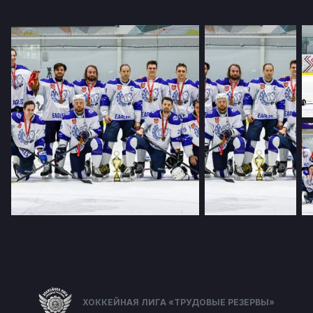
ХОККЕЙНАЯ ЛИГА «ТРУДОВЫЕ РЕЗЕРВЫ»