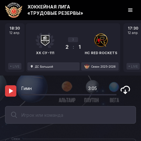
ХОККЕЙНАЯ ЛИГА
«ТРУДОВЫЕ РЕЗЕРВЫ»
18:30
17:30
12 апр.
12 апр.
3
2
:
1
ХК СУ-111
HC RED ROCKETS
LIVE
LIVE
ДС Большой
Сезон 2025-2026
Гимн
3:05
Сезон