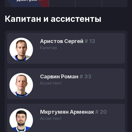
Капитан и ассистенты
Аристов Сергей
# 13
Капитан
Сарвин Роман
# 33
Ассистент
Мкртумян Арменак
# 20
Ассистент