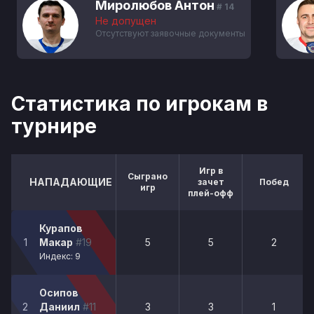
Миролюбов Антон
# 14
Не допущен
Отсутствуют заявочные документы
Статистика по игрокам в
турнире
Игр в
Сыграно
НАПАДАЮЩИЕ
зачет
Побед
игр
плей-офф
Курапов
1
Макар
#19
5
5
2
Индекс: 9
Осипов
2
Даниил
#11
3
3
1