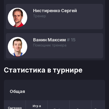
Нистиренко Сергей
Тренер
Ванин Максим
# 15
Помощник тренера
Статистика в турнире
Общая
Игр в
Сыграно