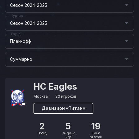
Сезон 2024-2025
Турнир
Сезон 2024-2025
Раунд
Плей-офф
Суммарно
HC Eagles
Москва
30 игроков
Дивизион «Титан»
2
5
19
Побед
Сыграно
Шайб
игр
за сезон