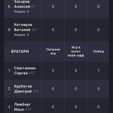
Захаров
8
Алексей
#7
0
0
0
Индекс: 4
Котляров
9
Виталий
#87
0
0
0
Индекс: 4
Игр в
Сыграно
ВРАТАРИ
зачет
Побед
игр
плей-офф
Сметанкин
1
5
5
1
Сергей
#13
Курбатов
2
0
0
0
Дмитрий
#14
Лемберг
3
0
0
0
Илья
#46