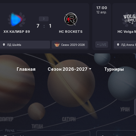
17:00
12 апр.
3
7
:
1
ХК КАЛИБР 89
HC ROCKETS
HC Volga
LIVE
ЛД Шайба
Сезон 2025-2026
ЛД Arena P
Главная
Сезон 2026-2027
Турниры
Раунд