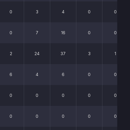
0
3
4
0
0
0
7
16
0
0
2
24
37
3
1
6
4
6
0
0
0
0
0
0
0
0
0
0
0
0