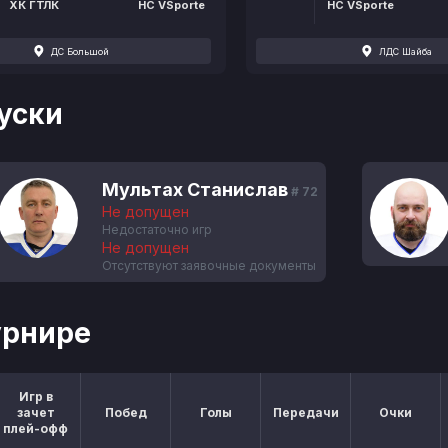
ХК ГТЛК
HC VSporte
HC VSporte
ДС Большой
ЛДС Шайба
уски
Мультах Станислав
# 72
Не допущен
Недостаточно игр
Не допущен
Отсутствуют заявочные документы
урнире
Игр в
зачет
Побед
Голы
Передачи
Очки
плей-офф