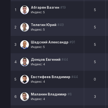
Абгарян Вазген
#19
1
5
Индекс: 5
Телегин Юрий
#49
2
5
Индекс: 5
Шадский Александр
#91
3
5
Индекс: 5
Донцов Евгений
#44
4
5
Индекс: 4
Евстифеев Владимир
#44
5
0
Индекс: 4
Маланин Владимир
#8
6
3
Индекс: 4