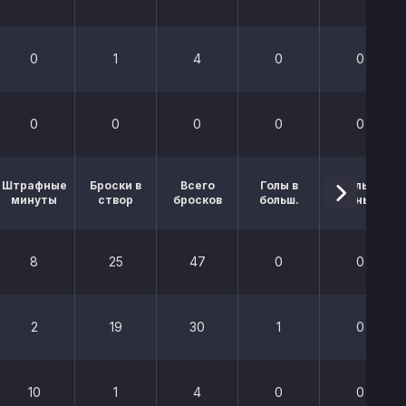
0
1
4
0
0
0
0
0
0
0
Штрафные
Броски в
Всего
Голы в
Голы в
минуты
створ
бросков
больш.
меньш.
8
25
47
0
0
2
19
30
1
0
10
1
4
0
0