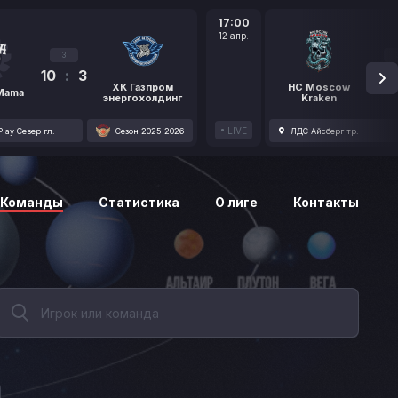
17:00
12 апр.
3
10
:
3
1
ХК Газпром
HC Moscow
 Mama
энергохолдинг
Kraken
LIVE
lay Север гл.
Сезон 2025-2026
ЛДС Айсберг тр.
Команды
Статистика
О лиге
Контакты