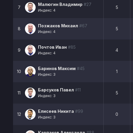
Малюгин Владимир
#27
7
5
Индекс: 4
Позжаков Михаил
#67
8
5
Индекс: 4
Почтов Иван
#85
9
4
Индекс: 4
Баринов Максим
#45
10
1
Индекс: 3
Барсуков Павел
#11
11
5
Индекс: 3
Елисеев Никита
#99
12
0
Индекс: 3
Карпаков Александр
#88