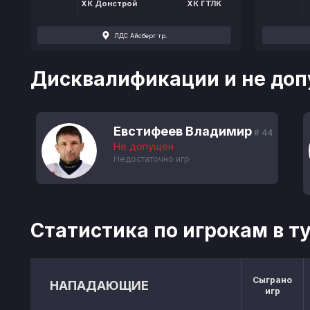
ХК Донстрой
ХК ГТЛК
ЛДС Айсберг тр.
Дисквалификации и не доп
Евстифеев Владимир
# 44
Не допущен
Недостаточно игр
Статистика по игрокам в т
Сыграно
НАПАДАЮЩИЕ
игр