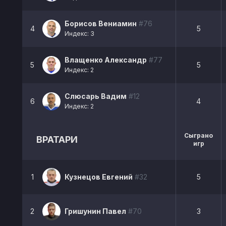
Борисов Вениамин
#76
4
5
Индекс: 3
Влащенко Александр
#77
5
5
Индекс: 2
Слюсарь Вадим
#12
6
4
Индекс: 2
Сыграно
ВРАТАРИ
игр
1
Кузнецов Евгений
#32
5
2
Гришунин Павел
#70
3