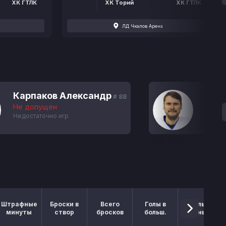
ХК ГТЛК
ХК Торий
ХК ГТЛК
ЛД Чкалов Арена
Карпаков Александр
Ели
# 88
Не допущен
Не д
Недостаточно игр
Недос
Штрафные
Броски в
Всего
Голы в
Голы в
минуты
створ
бросков
больш.
меньш.