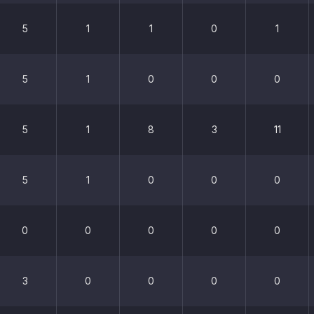
5
1
1
0
1
5
1
0
0
0
5
1
8
3
11
5
1
0
0
0
0
0
0
0
0
3
0
0
0
0