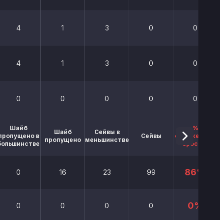
4
1
3
0
0
4
1
3
0
0
0
0
0
0
0
Шайб
%
Шайб
Сейвы в
пропущено в
Сейвы
отраженных
пропущено
меньшинстве
большинстве
бросков
86%
0
16
23
99
0%
0
0
0
0