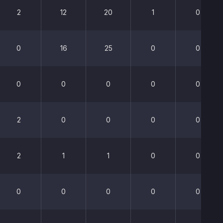
2
12
20
1
0
0
16
25
0
0
0
0
0
0
0
2
0
0
0
0
2
1
1
0
0
0
0
0
0
0