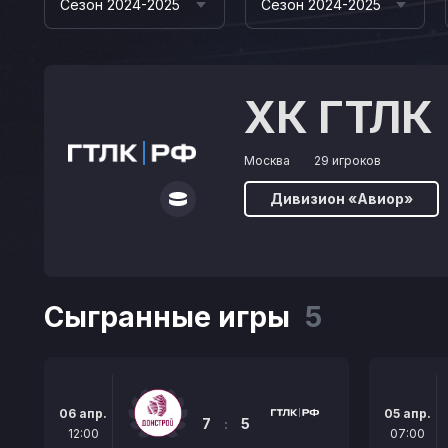
Сезон 2024-2025
Сезон 2024-2025
ХК ГТЛК
Москва
29 игроков
Дивизион «Авиор»
Сыгранные игры
5
06 апр.
05 апр.
7
:
5
12:00
07:00