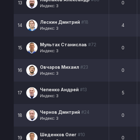
13
0
Индекс: 3
Лескин Дмитрий
#18
14
4
Индекс: 3
Мультах Станислав
#72
15
0
Индекс: 3
Овчаров Михаил
#23
16
0
Индекс: 3
Чепенко Андрей
#13
17
5
Индекс: 3
Чернов Дмитрий
#24
18
0
Индекс: 3
Шеденков Олег
#10
19
0