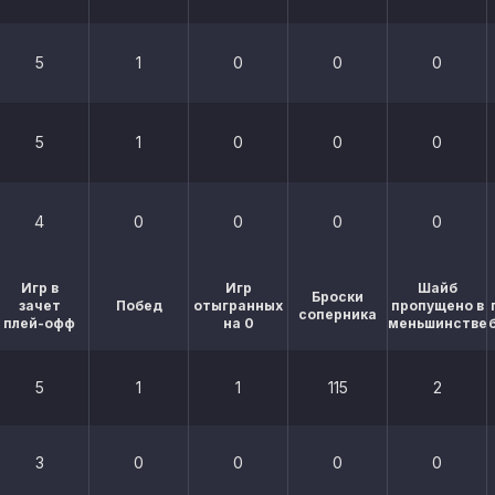
5
1
0
0
0
5
1
0
0
0
4
0
0
0
0
Игр в
Игр
Шайб
Броски
зачет
Побед
отыгранных
пропущено в
соперника
плей-офф
на 0
меньшинстве
5
1
1
115
2
3
0
0
0
0