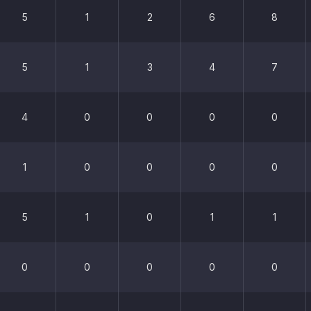
5
1
2
6
8
5
1
3
4
7
4
0
0
0
0
1
0
0
0
0
5
1
0
1
1
0
0
0
0
0