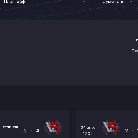
Плей-офф
Суммарно
По
04 апр.
2
:
4
2
:
12:00