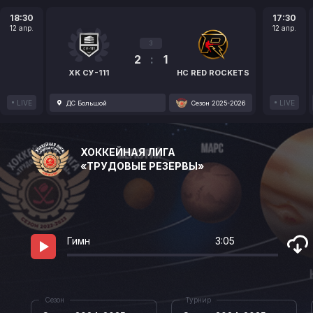
18:30
17:30
12 апр.
12 апр.
3
2
:
1
ХК СУ-111
HC RED ROCKETS
LIVE
LIVE
ДС Большой
Сезон 2025-2026
ХОККЕЙНАЯ ЛИГА
«ТРУДОВЫЕ РЕЗЕРВЫ»
Гимн
3:05
Сезон
Турнир