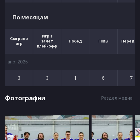
По месяцам
Игр в
Сыграно
зачет
Побед
Голы
Передач
игр
плей-офф
апр. 2025
3
3
1
6
7
Фотографии
Раздел медиа