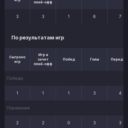
плей-офф
3
3
1
6
7
По результатам игр
Игр в
Сыграно
зачет
Побед
Голы
Передач
игр
плей-офф
Победы
1
1
1
3
4
Поражения
2
2
0
3
3