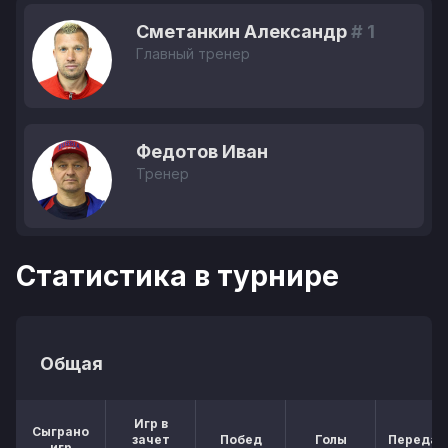
Сметанкин Александр
# 1
Главный тренер
Федотов Иван
Тренер
Статистика в турнире
Общая
Игр в
Сыграно
зачет
Побед
Голы
Передач
игр