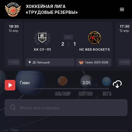
ХОККЕЙНАЯ ЛИГА
«ТРУДОВЫЕ РЕЗЕРВЫ»
18:30
17:30
12 апр.
12 апр.
3
2
:
1
ХК СУ-111
HC RED ROCKETS
LIVE
LIVE
ДС Большой
Сезон 2025-2026
Гимн
3:05
Сезон