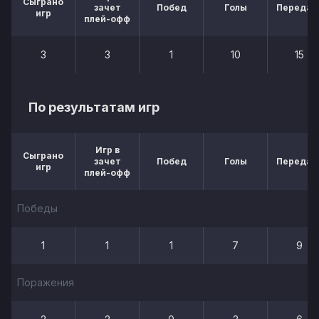
Сыграно
зачет
Побед
Голы
Передач
игр
плей-офф
3
3
1
10
15
По результатам игр
Игр в
Сыграно
зачет
Побед
Голы
Передач
игр
плей-офф
Победы
1
1
1
7
9
Поражения