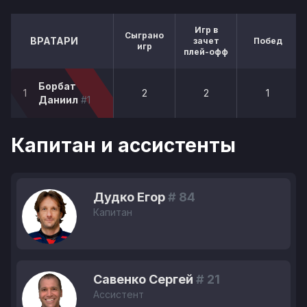
Игр в
Сыграно
ВРАТАРИ
зачет
Побед
игр
плей-офф
Борбат
1
2
2
1
Даниил
#1
Капитан и ассистенты
Дудко Егор
# 84
Капитан
Савенко Сергей
# 21
Ассистент