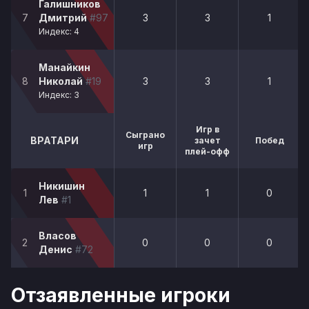
Галишников
7
Дмитрий
#97
3
3
1
Индекс: 4
Манайкин
8
Николай
#19
3
3
1
Индекс: 3
Игр в
Сыграно
ВРАТАРИ
зачет
Побед
игр
плей-офф
Никишин
1
1
1
0
Лев
#1
Власов
2
0
0
0
Денис
#72
Отзаявленные игроки