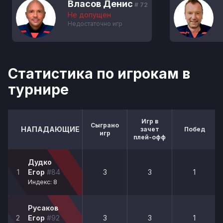
Власов Денис
# 72
Не допущен
Недостаточно игр
Статистика по игрокам в
турнире
Игр в
Сыграно
НАПАДАЮЩИЕ
зачет
Побед
игр
плей-офф
Дудко
1
Егор
#84
3
3
1
Индекс: 8
Русаков
2
Егор
#92
3
3
1