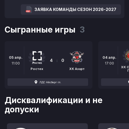
ЗАЯВКА КОМАНДЫ СЕЗОН 2026-2027
Сыгранные игры
3
05 апр.
04 апр.
4
:
0
11:00
17:00
ХК С
Ростех
ХК Азарт
ЛДС Айсберг гл.
Дисквалификации и не
допуски