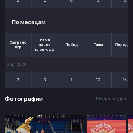
2
2
0
3
6
По месяцам
Игр в
Сыграно
зачет
Побед
Голы
Передач
игр
плей-офф
апр. 2026
3
3
1
10
15
Фотографии
Раздел медиа