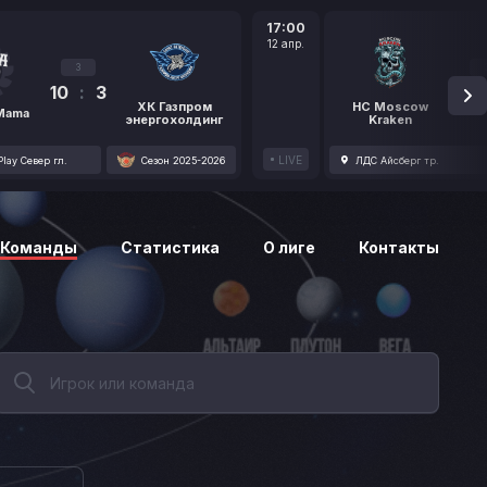
17:00
12 апр.
3
10
:
3
1
ХК Газпром
HC Moscow
 Mama
энергохолдинг
Kraken
LIVE
lay Север гл.
Сезон 2025-2026
ЛДС Айсберг тр.
Команды
Статистика
О лиге
Контакты