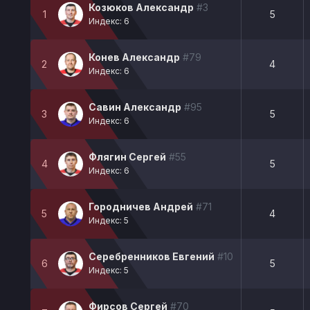
Козюков Александр
#3
1
5
Индекс: 6
Конев Александр
#79
2
4
Индекс: 6
Савин Александр
#95
3
5
Индекс: 6
Флягин Сергей
#55
4
5
Индекс: 6
Городничев Андрей
#71
5
4
Индекс: 5
Серебренников Евгений
#10
6
5
Индекс: 5
Фирсов Сергей
#70