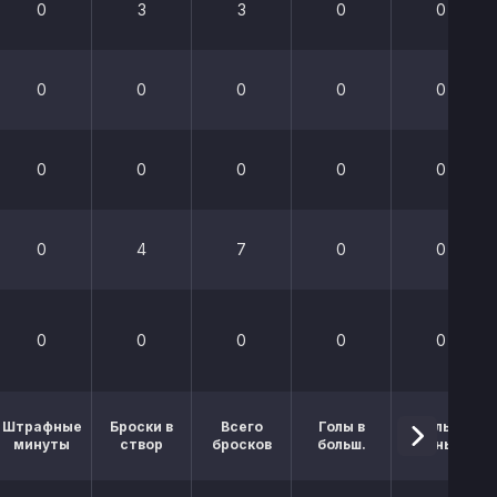
0
3
3
0
0
0
0
0
0
0
0
0
0
0
0
0
4
7
0
0
0
0
0
0
0
Штрафные
Броски в
Всего
Голы в
Голы в
минуты
створ
бросков
больш.
меньш.