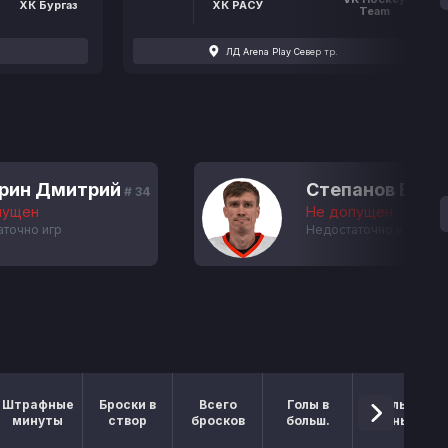
ХК Бургаз
ХК РАСУ
Team
ЛД Arena Play Север тр.
рин Дмитрий
Степанов Васи
# 34
пущен
Не допущен
аточно игр
Недостаточно игр
Штрафные
Броски в
Всего
Голы в
Голы в
минуты
створ
бросков
больш.
меньш.