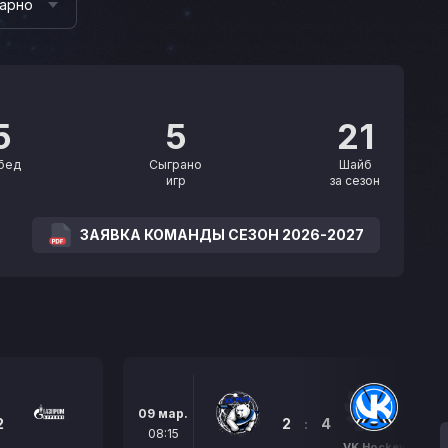
арно
5
5
21
бед
Сыграно
Шайб
игр
за сезон
ЗАЯВКА КОМАНДЫ СЕЗОН 2026-2027
09 мар.
2
2
:
4
08:15
VK Hockey