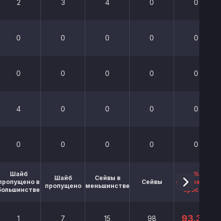
2
3
4
0
0
0
0
0
0
0
0
0
0
0
0
4
0
0
0
0
0
0
0
0
0
Шайб
%
Шайб
Сейвы в
пропущено в
Сейвы
отраженных
пропущено
меньшинстве
большинстве
бросков
93.3%
1
7
15
98