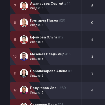
Афанасьев Сергей
#44
7
5
Индекс: 5
Гонтарев Павел
#20
8
0
Индекс: 5
Ефимова Ольга
#12
9
5
Индекс: 5
Мезенёв Владимир
#35
10
2
Индекс: 5
Побаназарова Алёна
#2
11
3
Индекс: 5
Полукаров Иван
#69
12
4
Индекс: 5
Сверчков Илья
#21