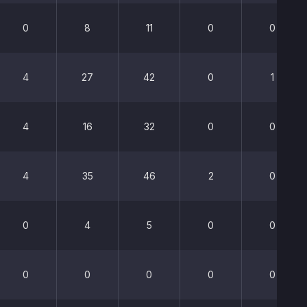
0
8
11
0
0
4
27
42
0
1
4
16
32
0
0
4
35
46
2
0
0
4
5
0
0
0
0
0
0
0