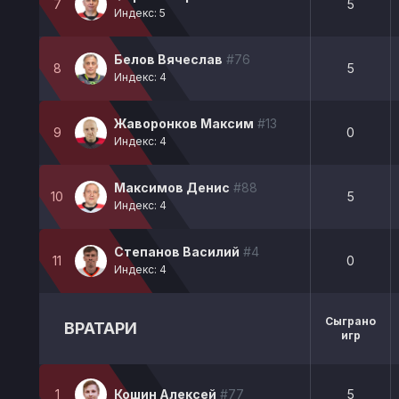
7
5
Индекс: 5
Белов Вячеслав
#76
8
5
Индекс: 4
Жаворонков Максим
#13
9
0
Индекс: 4
Максимов Денис
#88
10
5
Индекс: 4
Степанов Василий
#4
11
0
Индекс: 4
Сыграно
ВРАТАРИ
игр
1
Кошин Алексей
#77
5