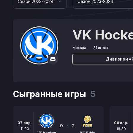
Сезон 2023-2024
Сезон 2023-2024
VK Hock
Москва
31 игрок
Дивизион «
Сыгранные игры
5
07 апр.
06 апр.
9
:
2
11:00
18:30
VK Hockey
HC Pride