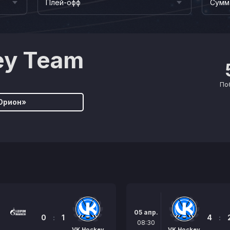
Плей-офф
Сумм
ey Team
По
Орион»
05 апр.
0
:
1
4
:
08:30
VK Hockey
VK Hockey