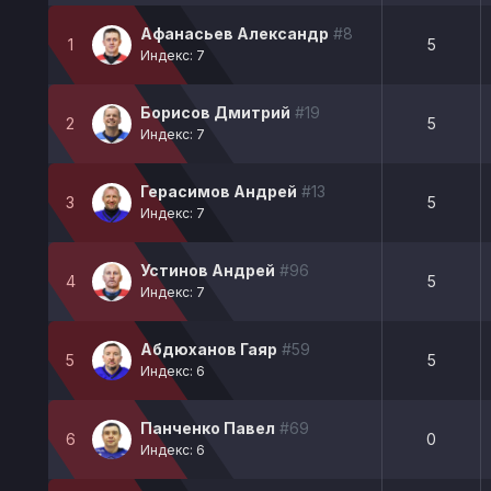
Афанасьев Александр
#8
1
5
Индекс: 7
Борисов Дмитрий
#19
2
5
Индекс: 7
Герасимов Андрей
#13
3
5
Индекс: 7
Устинов Андрей
#96
4
5
Индекс: 7
Абдюханов Гаяр
#59
5
5
Индекс: 6
Панченко Павел
#69
6
0
Индекс: 6