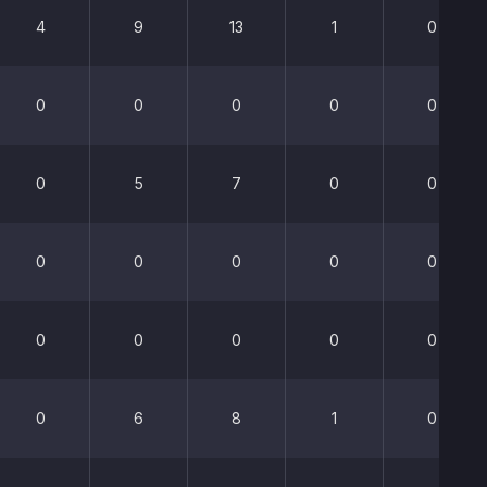
4
9
13
1
0
0
0
0
0
0
0
5
7
0
0
0
0
0
0
0
0
0
0
0
0
0
6
8
1
0