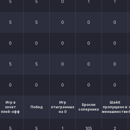
5
5
0
1
1
5
5
0
0
0
0
0
0
0
0
5
5
0
0
0
0
0
0
0
0
Игр в
Игр
Шайб
Броски
зачет
Побед
отыгранных
пропущено в
соперника
плей-офф
на 0
меньшинстве
5
5
1
105
2