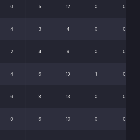
0
5
12
0
0
4
3
4
0
0
2
4
9
0
0
4
6
13
1
0
6
8
13
0
0
0
6
10
0
0