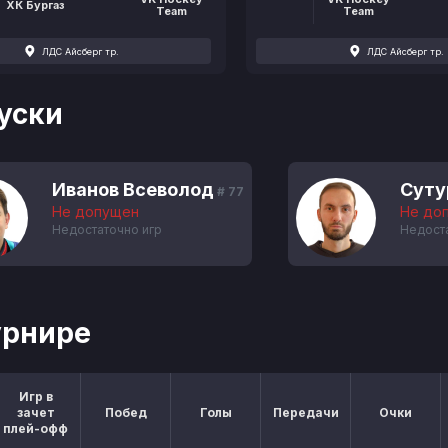
ХК Бургаз
Team
Team
ЛДС Айсберг тр.
ЛДС Айсберг тр.
уски
Иванов Всеволод
Суту
# 77
Не допущен
Не до
Недостаточно игр
Недост
урнире
Игр в
зачет
Побед
Голы
Передачи
Очки
плей-офф