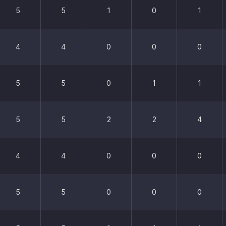
5
5
1
0
1
4
4
0
0
0
5
5
0
1
1
5
5
2
2
4
4
4
0
0
0
5
5
0
0
0