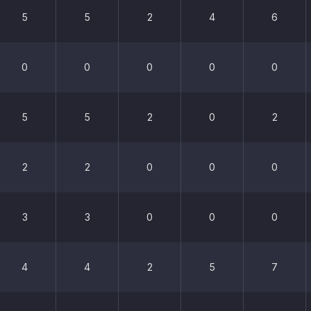
5
5
2
4
6
0
0
0
0
0
5
5
2
0
2
2
2
0
0
0
3
3
0
0
0
4
4
2
5
7