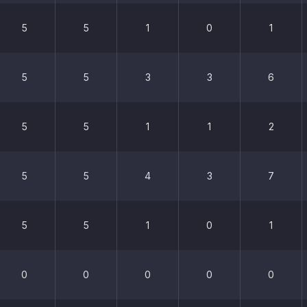
5
5
1
0
1
5
5
3
3
6
5
5
1
1
2
5
5
4
3
7
5
5
1
0
1
0
0
0
0
0