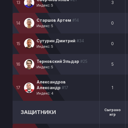
13
3
Индекс: 5
Старшов Артем
#14
14
0
Индекс: 5
Сутурин Дмитрий
#34
15
0
Индекс: 5
Терновский Эльдар
#25
16
5
Индекс: 5
Александров
17
Александр
#17
1
Индекс: 4
Сыграно
ЗАЩИТНИКИ
игр