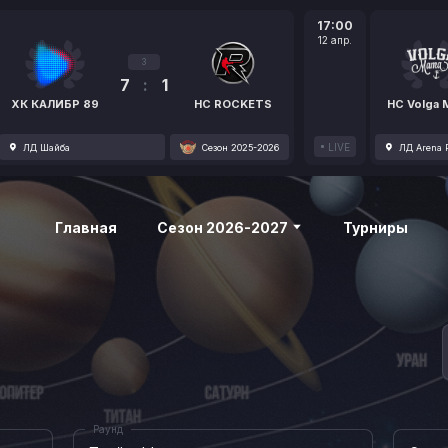
17:00
12 апр.
3
7
:
1
ХК КАЛИБР 89
HC ROCKETS
HC Volga
LIVE
ЛД Шайба
Сезон 2025-2026
ЛД Arena P
Главная
Сезон 2026-2027
Турниры
Раунд