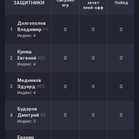
Сыграно
ЗАЩИТНИКИ
зачет
Побед
игр
плей-офф
Долгополов
1
Владимир
#33
0
0
0
Индекс: 4
Куляш
2
Евгений
#55
0
0
0
Индекс: 4
Медников
3
Эдуард
#65
0
0
0
Индекс: 4
Бударов
4
Дмитрий
#4
0
0
0
Индекс: 3
Ерохин