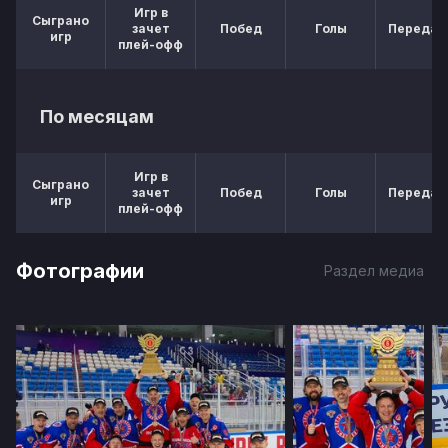
Игр в
Сыграно
зачет
Побед
Голы
Передач
игр
плей-офф
По месяцам
Игр в
Сыграно
зачет
Побед
Голы
Передач
игр
плей-офф
Фотографии
Раздел медиа