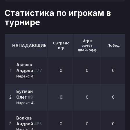
Статистика по игрокам в
турнире
Игр в
Сыграно
НАПАДАЮЩИЕ
зачет
Побед
игр
плей-офф
Авезов
1
Андрей
#77
0
0
0
Индекс: 4
Бутман
2
Олег
#9
0
0
0
Индекс: 4
Волков
3
Андрей
#85
0
0
0
Индекс: 4