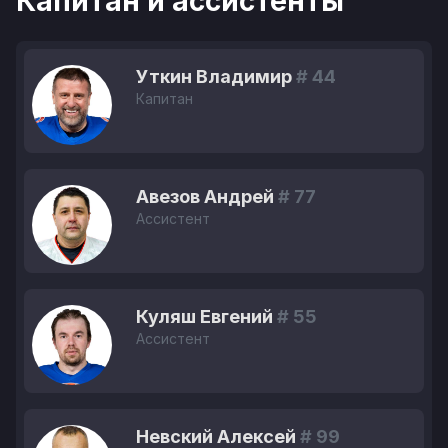
Капитан и ассистенты
Уткин Владимир
# 44
Капитан
Авезов Андрей
# 77
Ассистент
Куляш Евгений
# 55
Ассистент
Невский Алексей
# 99