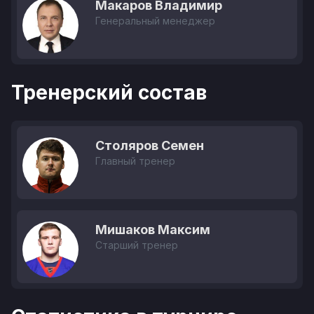
Макаров Владимир
Генеральный менеджер
Тренерский состав
Столяров Семен
Главный тренер
Мишаков Максим
Старший тренер