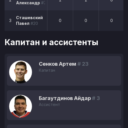
Александр
#72
Сташевский
3
0
0
0
Павел
#20
Капитан и ассистенты
Сенков Артем
# 23
Капитан
Багаутдинов Айдар
# 3
Ассистент