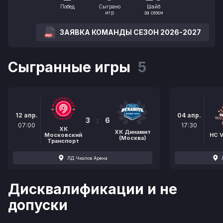
Побед
Сыграно
Шайб
игр
за сезон
ЗАЯВКА КОМАНДЫ СЕЗОН 2026-2027
Сыгранные игры
5
12 апр.
04 апр.
3
:
6
07:00
17:30
ХК
ХК Динамит
Московский
HC 
(Москва)
Транспорт
ЛД Чкалов Арена
Дисквалификации и не
допуски