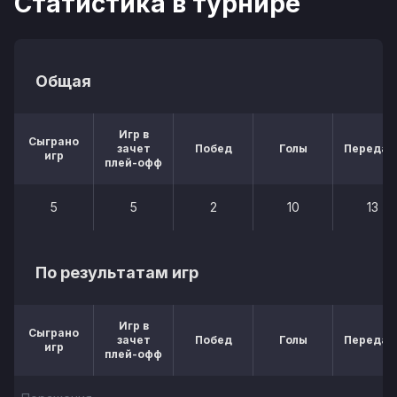
Статистика в турнире
Общая
Игр в
Сыграно
зачет
Побед
Голы
Передач
игр
плей-офф
5
5
2
10
13
По результатам игр
Игр в
Сыграно
зачет
Побед
Голы
Передач
игр
плей-офф