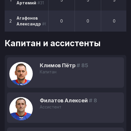
Артемий
#31
Агафонов
2
0
0
0
Александр
#61
Капитан и ассистенты
Климов Пётр
# 85
Капитан
Филатов Алексей
# 8
Ассистент