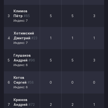
Климов
3
Пётр
#85
5
5
3
Индекс: 7
Хотимский
4
Дмитрий
#23
1
1
1
Индекс: 7
Глушаков
5
Андрей
#96
5
5
3
Индекс: 6
Котов
6
Сергей
#58
0
0
0
Индекс: 6
Крюков
7
Андрей
#72
2
2
1