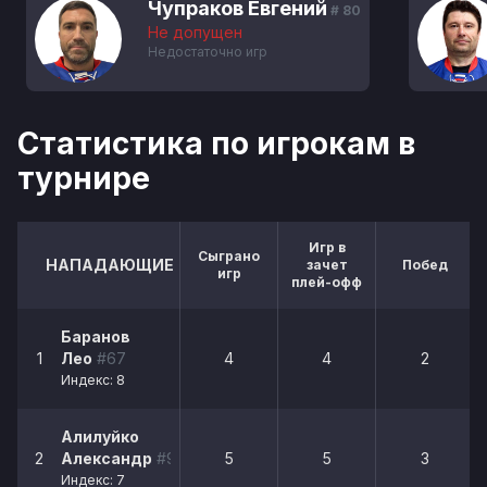
Чупраков Евгений
# 80
Не допущен
Недостаточно игр
Статистика по игрокам в
турнире
Игр в
Сыграно
НАПАДАЮЩИЕ
зачет
Побед
игр
плей-офф
Баранов
1
Лео
#67
4
4
2
Индекс: 8
Алилуйко
2
Александр
#95
5
5
3
Индекс: 7