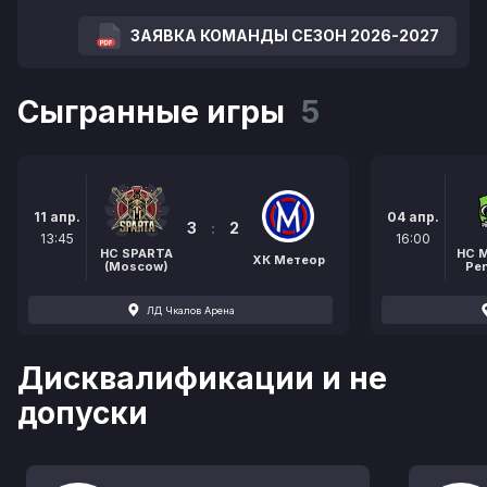
ЗАЯВКА КОМАНДЫ СЕЗОН 2026-2027
Сыгранные игры
5
11 апр.
04 апр.
3
:
2
13:45
16:00
HC SPARTA
HC 
ХК Метеор
(Moscow)
Pe
ЛД Чкалов Арена
Дисквалификации и не
допуски