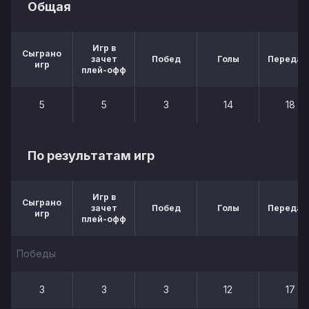
Общая
Игр в
Сыграно
зачет
Побед
Голы
Передач
игр
плей-офф
5
5
3
14
18
По результатам игр
Игр в
Сыграно
зачет
Побед
Голы
Передач
игр
плей-офф
Победы
3
3
3
12
17