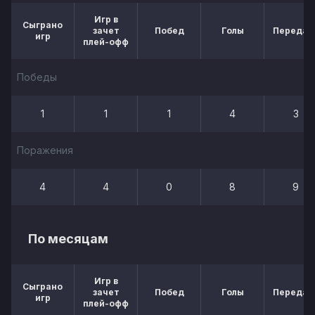
Игр в
Сыграно
зачет
Побед
Голы
Передач
игр
плей-офф
Победы
1
1
1
4
3
Поражения
4
4
0
8
9
По месяцам
Игр в
Сыграно
зачет
Побед
Голы
Передач
игр
плей-офф