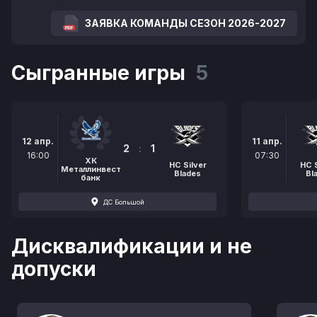
ЗАЯВКА КОМАНДЫ СЕЗОН 2026-2027
Сыгранные игры
5
12 апр.
11 апр.
2
:
1
16:00
07:30
ХК
HC Silver
HC S
Металлинвест
Blades
Bl
банк
ДС Большой
Дисквалификации и не
допуски