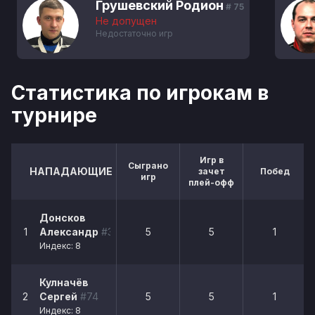
Грушевский Родион
# 75
Не допущен
Недостаточно игр
Статистика по игрокам в
турнире
Игр в
Сыграно
НАПАДАЮЩИЕ
зачет
Побед
игр
плей-офф
Донсков
1
Александр
#31
5
5
1
Индекс: 8
Кулначёв
2
Сергей
#74
5
5
1
Индекс: 8