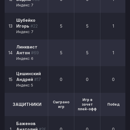
Индекс: 7
Шубейко
13
Игорь
#22
5
5
1
Индекс: 7
Линквист
14
Антон
#69
5
5
1
Индекс: 6
Цешинский
15
Андрей
#17
0
0
0
Индекс: 5
Игр в
Сыграно
ЗАЩИТНИКИ
зачет
Побед
игр
плей-офф
Баженов
1
Анатолий
#26
0
0
0