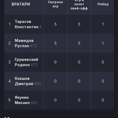
Сыграно
ВРАТАРИ
зачет
Побед
игр
плей-офф
Тарасов
1
5
5
1
Константин
#50
Мамедов
2
5
5
1
Руслан
#72
Грушевский
3
0
0
0
Родион
#75
Ковшов
4
0
0
0
Дмитрий
#90
Якунин
5
0
0
0
Михаил
#20