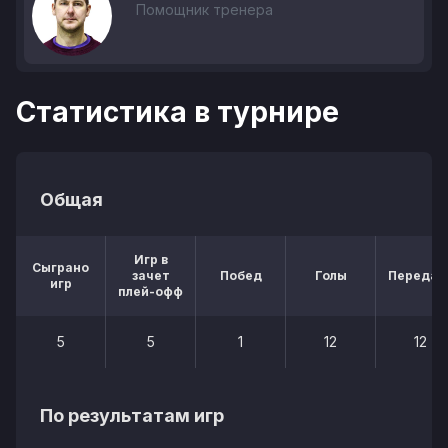
Помощник тренера
Статистика в турнире
Общая
Игр в
Сыграно
зачет
Побед
Голы
Передач
игр
плей-офф
5
5
1
12
12
По результатам игр