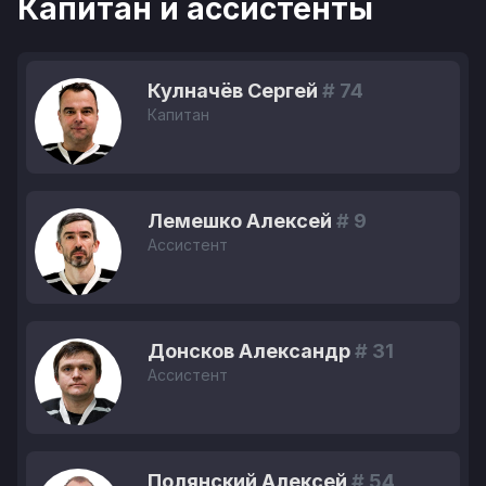
Капитан и ассистенты
Кулначёв Сергей
# 74
Капитан
Лемешко Алексей
# 9
Ассистент
Донсков Александр
# 31
Ассистент
Полянский Алексей
# 54