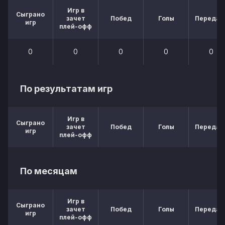
Игр в
Сыграно
зачет
Побед
Голы
Передач
игр
плей-офф
0
0
0
0
0
По результатам игр
Игр в
Сыграно
зачет
Побед
Голы
Передач
игр
плей-офф
По месяцам
Игр в
Сыграно
зачет
Побед
Голы
Передач
игр
плей-офф