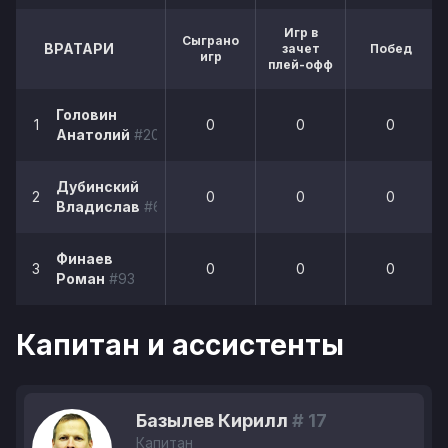
Игр в
Сыграно
ВРАТАРИ
зачет
Побед
игр
плей-офф
Головин
1
0
0
0
Анатолий
#20
Дубинский
2
0
0
0
Владислав
#60
Финаев
3
0
0
0
Роман
#93
Капитан и ассистенты
Базылев Кирилл
# 17
Капитан