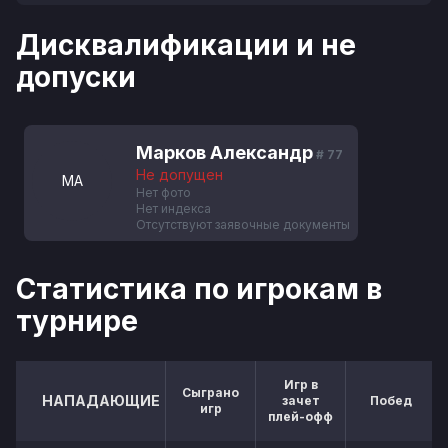
Дисквалификации и не
допуски
Марков Александр
# 77
Не допущен
МА
Нет фото
Нет индекса
Отсутствуют заявочные документы
Статистика по игрокам в
турнире
Игр в
Сыграно
НАПАДАЮЩИЕ
зачет
Побед
игр
плей-офф