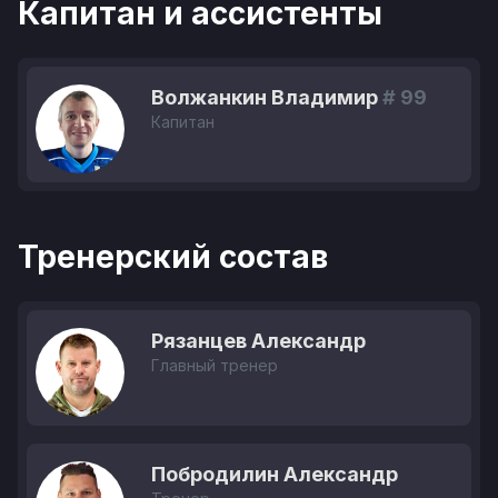
Капитан и ассистенты
Волжанкин Владимир
# 99
Капитан
Тренерский состав
Рязанцев Александр
Главный тренер
Побродилин Александр