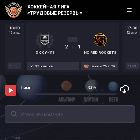
ХОККЕЙНАЯ ЛИГА
«ТРУДОВЫЕ РЕЗЕРВЫ»
18:30
17:30
12 апр.
12 апр.
3
2
:
1
ХК СУ-111
HC RED ROCKETS
LIVE
LIVE
ДС Большой
Сезон 2025-2026
Гимн
3:05
Сезон