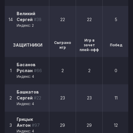
Великий
14
Сергей
#38
22
22
5
Индекс: 2
Игр в
Сыграно
ЗАЩИТНИКИ
зачет
Побед
игр
плей-офф
Басанов
1
Руслан
#66
2
2
0
Индекс: 4
Башкатов
2
Сергей
#22
23
23
11
Индекс: 4
Грицык
3
Антон
#97
29
29
12
Индекс: 4