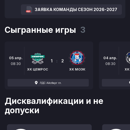
ЗАЯВКА КОМАНДЫ СЕЗОН 2026-2027
Сыгранные игры
3
05 апр.
04 апр.
1
:
2
08:30
08:30
ХК ЦЕМРОС
ХК МОЭК
ХК
ЛДС Айсберг гл.
Дисквалификации и не
допуски