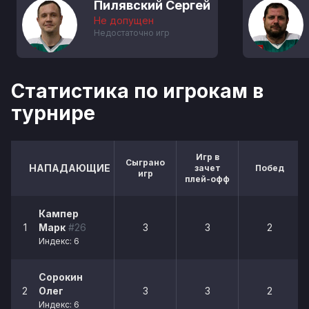
Пилявский Сергей
Не допущен
Недостаточно игр
Статистика по игрокам в
турнире
Игр в
Сыграно
НАПАДАЮЩИЕ
зачет
Побед
игр
плей-офф
Кампер
1
Марк
#26
3
3
2
Индекс: 6
Сорокин
2
Олег
3
3
2
Индекс: 6