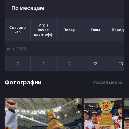
По месяцам
Игр в
Сыграно
зачет
Побед
Голы
Передач
игр
плей-офф
апр. 2026
3
3
2
12
13
Фотографии
Раздел медиа