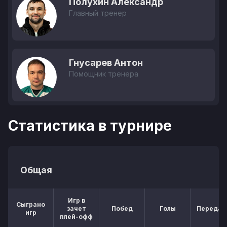
Полухин Александр
Главный тренер
Гнусарев Антон
Помощник тренера
Статистика в турнире
Общая
Игр в
Сыграно
зачет
Побед
Голы
Передач
игр
плей-офф