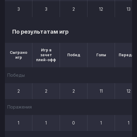
3
3
2
12
13
По результатам игр
Игр в
Сыграно
зачет
Побед
Голы
Передач
игр
плей-офф
Победы
2
2
2
11
12
Поражения
1
1
0
1
1