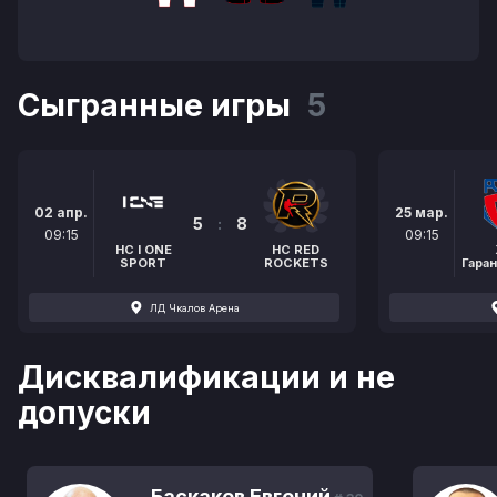
Сыгранные игры
5
02 апр.
25 мар.
5
:
8
09:15
09:15
HC I ONE
HC RED
SPORT
ROCKETS
Гара
ЛД Чкалов Арена
Дисквалификации и не
допуски
Баскаков Евгений