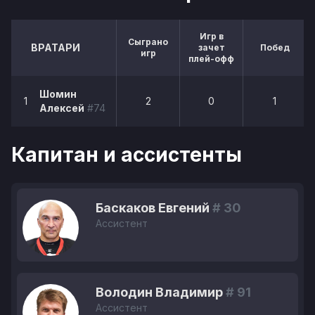
Игр в
Сыграно
ВРАТАРИ
зачет
Побед
игр
плей-офф
Шомин
1
2
0
1
Алексей
#74
Капитан и ассистенты
Баскаков Евгений
# 30
Ассистент
Володин Владимир
# 91
Ассистент