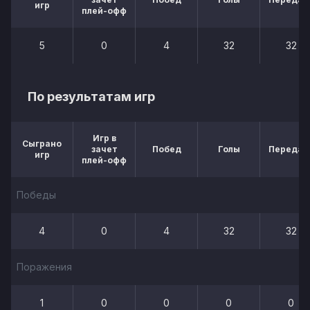
игр
плей-офф
5
0
4
32
32
По результатам игр
Игр в
Сыграно
зачет
Побед
Голы
Передач
игр
плей-офф
Победы
4
0
4
32
32
Поражения
1
0
0
0
0