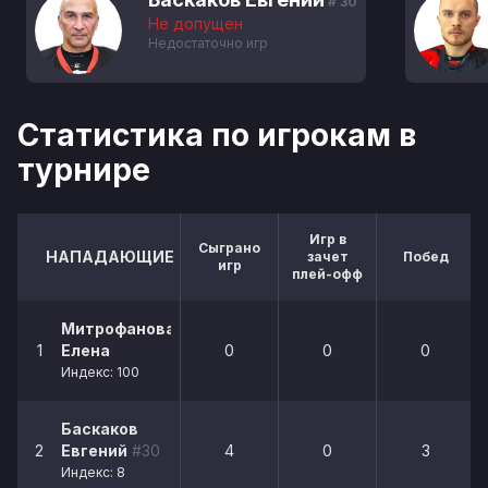
# 30
Не допущен
Недостаточно игр
Статистика по игрокам в
турнире
Игр в
Сыграно
НАПАДАЮЩИЕ
зачет
Побед
игр
плей-офф
Митрофанова
1
Елена
0
0
0
Индекс: 100
Баскаков
2
Евгений
#30
4
0
3
Индекс: 8