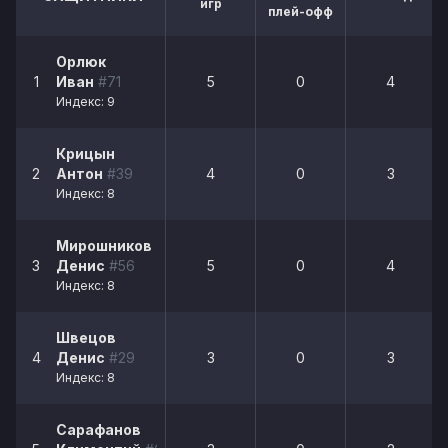
игр
плей-офф
Орлюк
1
Иван
#71
5
0
4
Индекс: 9
Крицын
2
Антон
#39
4
0
3
Индекс: 8
Мирошников
3
Денис
#56
5
0
4
Индекс: 8
Швецов
4
Денис
#29
3
0
3
Индекс: 8
Сарафанов