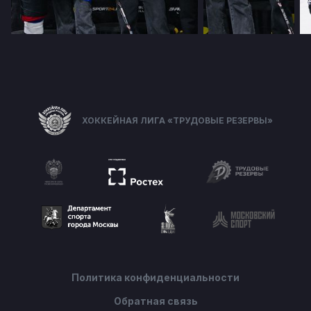
ХОККЕЙНАЯ ЛИГА «ТРУДОВЫЕ РЕЗЕРВЫ»
Политика конфиденциальности
Обратная связь