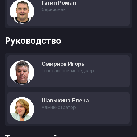
Гагин Роман
Сервисмен
Руководство
Смирнов Игорь
Генеральный менеджер
Шавыкина Елена
Администратор