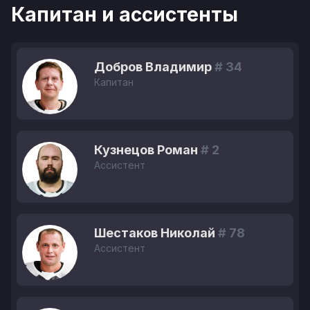
Капитан и ассистенты
Добров Владимир
# 34
Капитан
Кузнецов Роман
# 2
Ассистент
Шестаков Николай
# 78
Ассистент