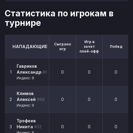
Статистика по игрокам в
турнире
Игр в
Сыграно
НАПАДАЮЩИЕ
зачет
Побед
игр
плей-офф
Гавриков
1
Александр
#64
0
0
0
Индекс: 9
Климов
2
Алексей
#88
0
0
0
Индекс: 9
Трофеев
3
Никита
#32
0
0
0
Индекс: 9