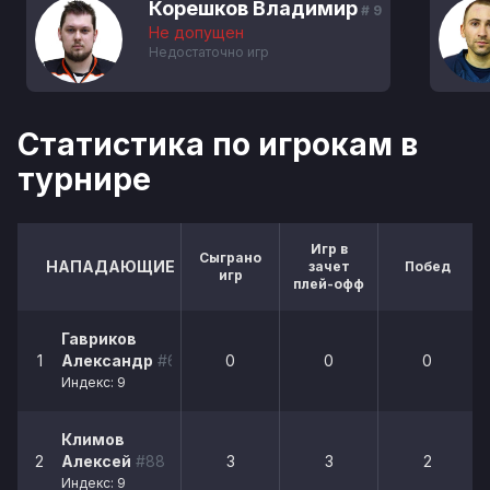
Корешков Владимир
# 9
Не допущен
Недостаточно игр
Статистика по игрокам в
турнире
Игр в
Сыграно
НАПАДАЮЩИЕ
зачет
Побед
игр
плей-офф
Гавриков
1
Александр
#64
0
0
0
Индекс: 9
Климов
2
Алексей
#88
3
3
2
Индекс: 9