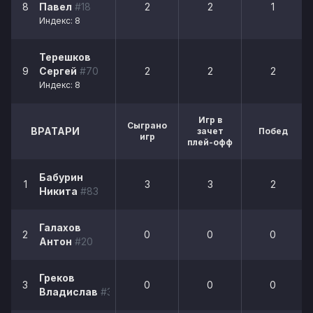
8
Павел
#18
2
2
1
Индекс: 8
Терешков
9
Сергей
#70
2
2
2
Индекс: 8
Игр в
Сыграно
ВРАТАРИ
зачет
Побед
игр
плей-офф
Бабурин
1
3
3
2
Никита
#83
Галахов
2
0
0
0
Антон
#20
Греков
3
0
0
0
Владислав
#30