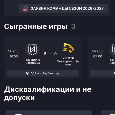
ЗАЯВКА КОМАНДЫ СЕЗОН 2026-2027
Сыгранные игры
3
12 апр.
04 апр.
5
:
0
16:00
07:00
ХК МГК
ХК НИИИ
ХК
Электропрофс
Балашиха
Бал
оюз
ЛД Arena Play Север тр.
Дисквалификации и не
допуски