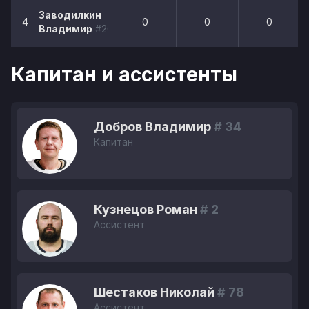
Заводилкин
4
0
0
0
Владимир
#20
Капитан и ассистенты
Добров Владимир
# 34
Капитан
Кузнецов Роман
# 2
Ассистент
Шестаков Николай
# 78
Ассистент