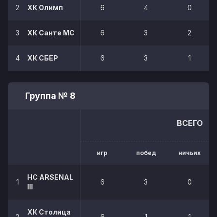
2
ХК Олимп
6
4
0
3
ХК Санте МС
6
3
2
4
ХК СБЕР
6
3
1
Группа № 8
ВСЕГО
игр
побед
ничьих
НС ARSENAL
1
6
3
0
III
ХК Столица
2
6
1
1