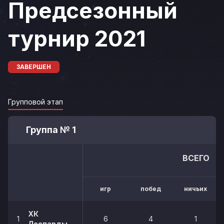
Предсезонный
турнир 2021
ЗАВЕРШЕН
Групповой этап
Группа № 1
ВСЕГО
игр
побед
ничьих
ХК
1
6
4
1
Леопарды