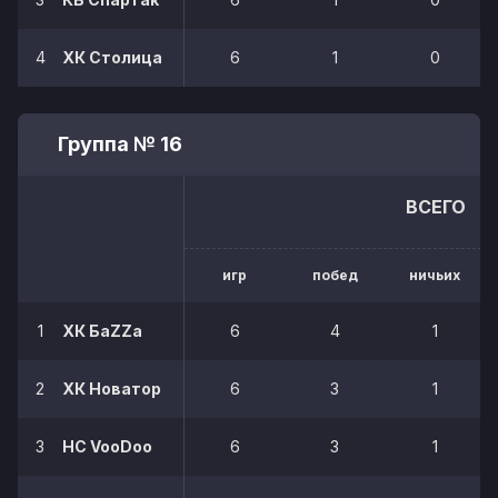
4
ХК Столица
6
1
0
Группа № 16
ВСЕГО
игр
побед
ничьих
1
ХК БаZZа
6
4
1
2
ХК Новатор
6
3
1
3
HC VooDoo
6
3
1