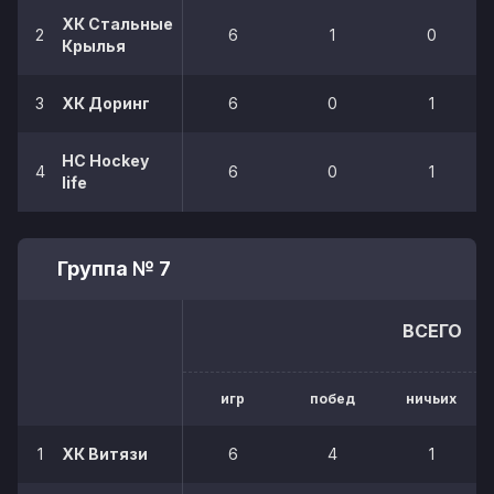
ХК Стальные
2
6
1
0
Крылья
3
ХК Доринг
6
0
1
НС Hockey
4
6
0
1
life
Группа № 7
ВСЕГО
игр
побед
ничьих
1
ХК Витязи
6
4
1