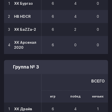
1
ХК Бургаз
6
4
0
2
HB HDCR
6
4
0
3
ХК БаZZа-2
6
2
0
ХК Арсенал
4
6
0
0
2020
Группа № 3
ВСЕГО
игр
побед
ничьих
1
ХК Драйв
6
4
1