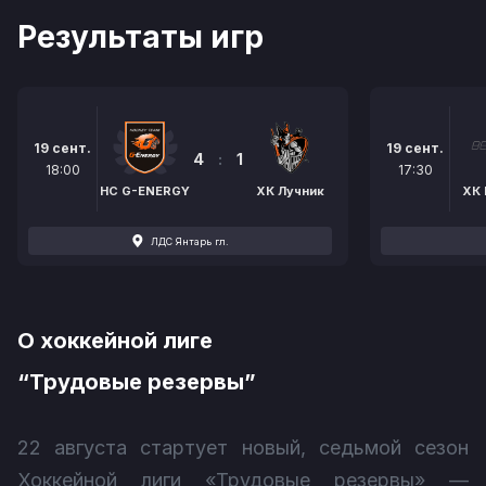
Результаты игр
19 сент.
19 сент.
4
:
1
18:00
17:30
HC G-ENERGY
ХК Лучник
ХК 
ЛДС Янтарь гл.
О хоккейной лиге
“Трудовые резервы”
22 августа стартует новый, седьмой сезон
Хоккейной лиги «Трудовые резервы» —