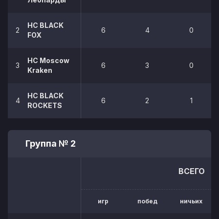
HC BLACK
2
6
4
0
FOX
HC Moscow
3
6
3
0
Kraken
HC BLACK
4
6
2
1
ROCKETS
Группа № 2
ВСЕГО
игр
побед
ничьих