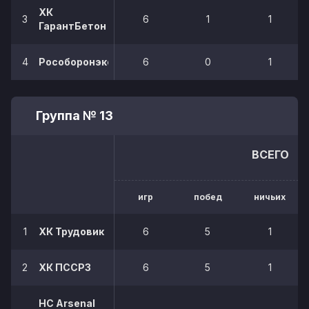
ХК
3
6
1
1
ГарантБетон
4
Рособоронэкспорт
6
0
1
Группа № 13
ВСЕГО
игр
побед
ничьих
1
ХК Трудовик
6
5
1
2
ХК ПССРЗ
6
5
1
НС Arsenal