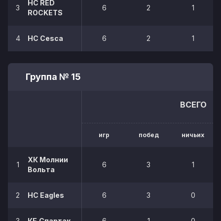
HC RED
3
6
2
1
ROCKETS
4
HC Cesca
6
2
1
Группа № 15
ВСЕГО
игр
побед
ничьих
ХК Молнии
1
6
3
1
Вольта
2
HC Eagles
6
3
0
3
КБ Спартак
6
1
0