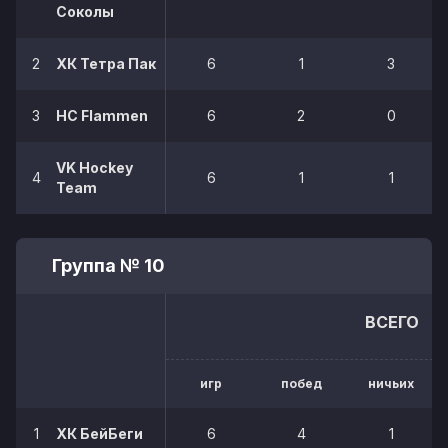
Соколы
2
ХК Тетра Пак
6
1
3
3
HC Flammen
6
2
0
VK Hockey
4
6
1
1
Team
Группа № 10
ВСЕГО
игр
побед
ничьих
1
ХК БейБеги
6
4
1