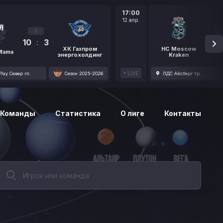
17:00
12 апр.
3
10
:
3
1
ХК Газпром
HC Moscow
 Mama
энергохолдинг
Kraken
LIVE
lay Север гл.
Сезон 2025-2026
ЛДС Айсберг тр.
Команды
Статистика
О лиге
Контакты