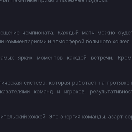
учат памятные призы и полезные подарки.
.
свещение чемпионата. Каждый матч можно буде
и комментариями и атмосферой большого хоккея.
самых ярких моментов каждой встречи. Кром
тическая система, которая работает на протяжен
азателями команд и игроков: результативно
тельский хоккей. Это энергия команды, азарт сор