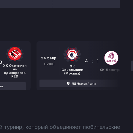
24 февр.
4
:
1
3
07:00
ХК Охотники
ХК
на
Сокольники
ХК Донстрой
единорогов
(Москва)
RED
ЛД Чкалов Арена
гл.
й турнир, который объединяет любительские