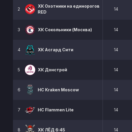
ХК Охотники на единорогов
2
14
RED
3
ХК Сокольники (Москва)
14
4
ХК Асгард Сити
14
5
ХК Донстрой
14
6
HC Kraken Moscow
14
7
HC Flammen Lite
14
8
ХК ЛЁД 6:45
14