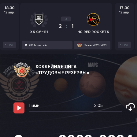
18:30
17:30
12 апр.
12 апр.
3
2
:
1
ХК СУ-111
HC RED ROCKETS
LIVE
LIVE
ДС Большой
Сезон 2025-2026
ХОККЕЙНАЯ ЛИГА
«ТРУДОВЫЕ РЕЗЕРВЫ»
Гимн
3:05