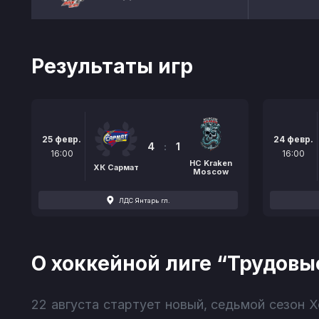
Результаты игр
25 февр.
24 февр.
4
:
1
16:00
16:00
HC Kraken
ХК Сармат
Moscow
ЛДС Янтарь гл.
О хоккейной лиге “Трудовы
22 августа стартует новый, седьмой сезон