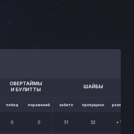
ОВЕРТАЙМЫ
ШАЙБЫ
И БУЛИТТЫ
побед
поражений
забито
пропущено
разница
0
0
51
32
+ 19