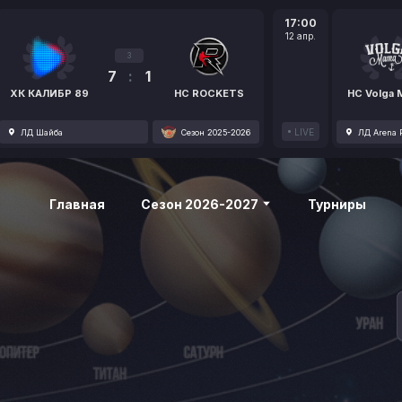
17:00
12 апр.
3
7
:
1
ХК КАЛИБР 89
HC ROCKETS
HC Volga
LIVE
ЛД Шайба
Сезон 2025-2026
ЛД Arena P
Главная
Сезон 2026-2027
Турниры