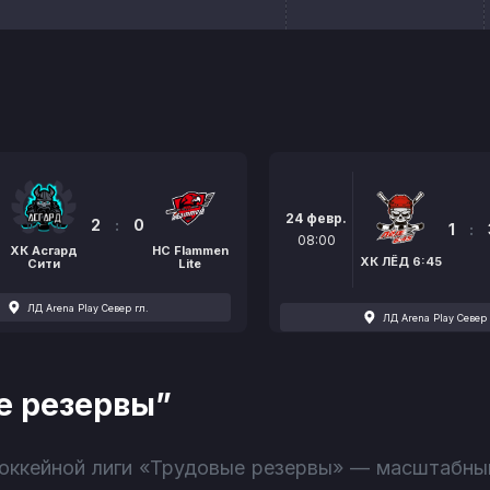
24 февр.
2
:
0
1
:
08:00
ХК Асгард
HC Flammen
ХК ЛЁД 6:45
Сити
Lite
ЛД Arena Play Север гл.
ЛД Arena Play Север 
е резервы”
 Хоккейной лиги «Трудовые резервы» — масштабны