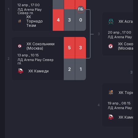
12 апр., 17:00
ПБ
1
ЛД Arena Play
Север гл.
ХК
4
3
0
Торнадо
ХК Асгард
Теам
20 апр., 17:00
3
ЛД Arena Play Се
ХК Сокольники
ХК Соколь
5
3
(Москва)
(Москва)
13 апр., 10:15
2
ЛД Arena Play Север
гл.
2
1
ХК Камеди
3 М
ХК Торна
19 апр., 08:15
4
ЛД Arena Play Се
ХК Камед