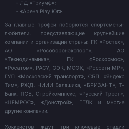
- ЛД «Триумф»;
- «Арена Play Юг».
За главные трофеи поборются спортсмены-
любители, представляющие крупнейшие
компании и организации страны: ГК «Ростех»,
АО «Рособоронэкспорт», АО
«Технодинамика», ГК «Роскосмос»,
«Росатом», РАСУ, ОЭК, МОЭК, «Россети МР»,
ГУП «Московский транспорт», СБП, «Яндекс
Тим», РЖД, НИИИ Балашиха, «БРИЗАНТ», Т-
Банк, ПСБ, Стройкомплекс, «Русский Трест»,
«ЦЕМРОС», «Донстрой», ГТЛК и многие
другие компании.
Хоккеистов ждут три ключевые стадии