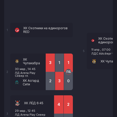
ХК Охотники на единорогов
1
RED
ХК Охотник
единорогов
11 апр., 07:00
5
ЛДС Айсберг тр.
ХК
ХК Чупака
3
1
1
Чупакабра
30 мар., 14:45
ПБ
2
ЛД Arena Play
Север гл.
ХК Асгард
2
3
0
Сити
ХК ЛЁД 6:45
4
2
29 мар., 12:45
3
ЛД Arena Play Север