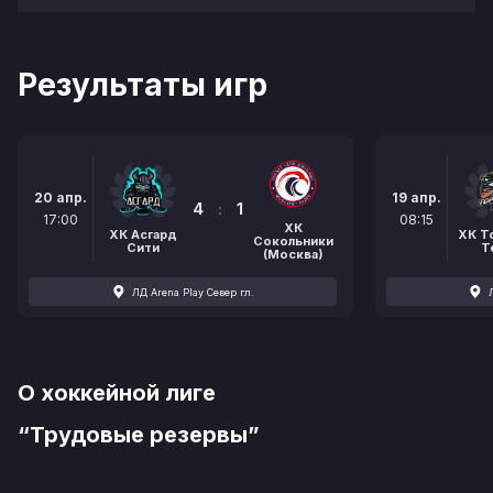
Результаты игр
20 апр.
19 апр.
4
:
1
17:00
08:15
ХК
ХК Асгард
ХК Т
Сокольники
Сити
Т
(Москва)
ЛД Arena Play Север гл.
О хоккейной лиге
“Трудовые резервы”