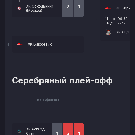
тр.
ХК Сокольники
2
1
ХК Бирже
(Москва)
11 апр., 09:30
6
ЛДС Шайба
ХК ЛЁД 6:
ХК Биржевик
4
Серебряный плей-офф
ПОЛУФИНАЛ
ХК Асгард
1
5
1
Сити