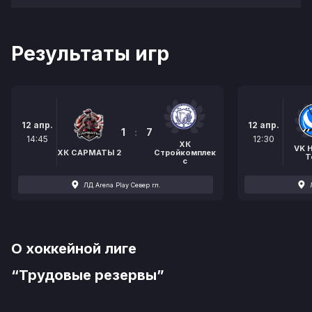
Результаты игр
12 апр.
12 апр.
1
:
7
14:45
12:30
ХК
VK 
ХК САРМАТЫ 2
Стройкомплек
T
с
ЛД Arena Play Север гл.
О хоккейной лиге
“Трудовые резервы”