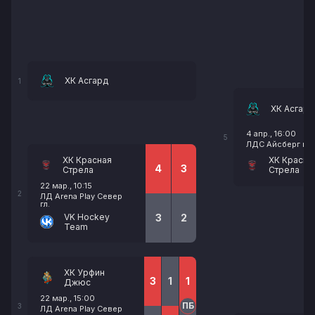
ХК Асгард
1
ХК Асгард
4 апр., 16:00
5
ЛДС Айсберг гл.
ХК Красная
ХК Красна
4
3
Стрела
Стрела
22 мар., 10:15
2
ЛД Arena Play Север
гл.
VK Hockey
3
2
Team
ХК Урфин
3
1
1
Джюс
22 мар., 15:00
ПБ
3
ЛД Arena Play Север