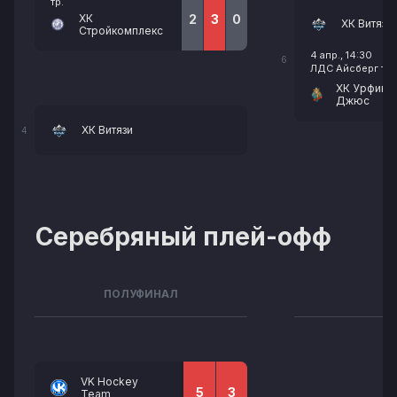
тр.
ХК
2
3
0
ХК Витязи
Стройкомплекс
4 апр., 14:30
6
ЛДС Айсберг тр.
ХК Урфин
Джюс
ХК Витязи
4
Серебряный плей-офф
ПОЛУФИНАЛ
VK Hockey
5
3
Team