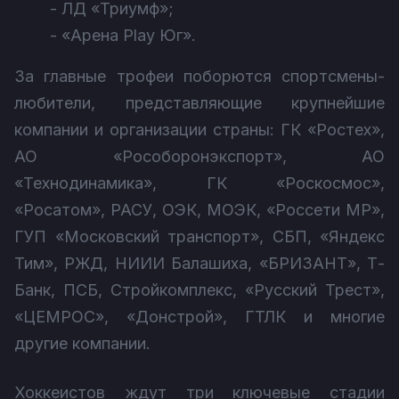
- ЛД «Триумф»;
- «Арена Play Юг».
За главные трофеи поборются спортсмены-
любители, представляющие крупнейшие
компании и организации страны: ГК «Ростех»,
АО «Рособоронэкспорт», АО
«Технодинамика», ГК «Роскосмос»,
«Росатом», РАСУ, ОЭК, МОЭК, «Россети МР»,
ГУП «Московский транспорт», СБП, «Яндекс
Тим», РЖД, НИИИ Балашиха, «БРИЗАНТ», Т-
Банк, ПСБ, Стройкомплекс, «Русский Трест»,
«ЦЕМРОС», «Донстрой», ГТЛК и многие
другие компании.
Хоккеистов ждут три ключевые стадии