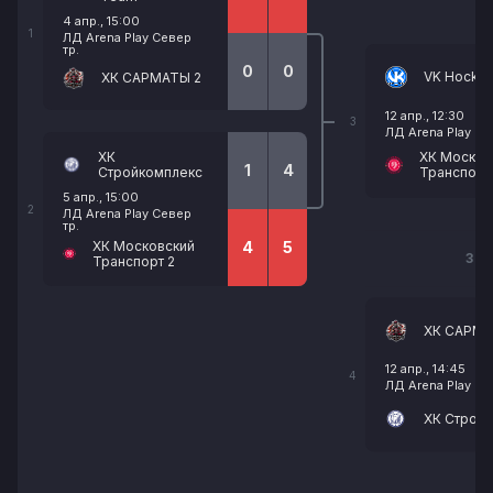
4 апр., 15:00
1
ЛД Arena Play Север
тр.
0
0
VK Hocke
ХК САРМАТЫ 2
12 апр., 12:30
3
ЛД Arena Play Се
ХК
ХК Москов
1
4
Стройкомплекс
Транспорт
5 апр., 15:00
2
ЛД Arena Play Север
тр.
ХК Московский
4
5
3 М
Транспорт 2
ХК САРМА
12 апр., 14:45
4
ЛД Arena Play Се
ХК Строй