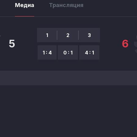
ы
Медиа
Трансляция
1
2
3
5
6
1 : 4
0 : 1
4 : 1