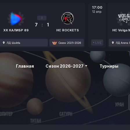
17:00
12 апр.
3
7
:
1
ХК КАЛИБР 89
HC ROCKETS
HC Volga
LIVE
ЛД Шайба
Сезон 2025-2026
ЛД Arena P
Главная
Сезон 2026-2027
Турниры