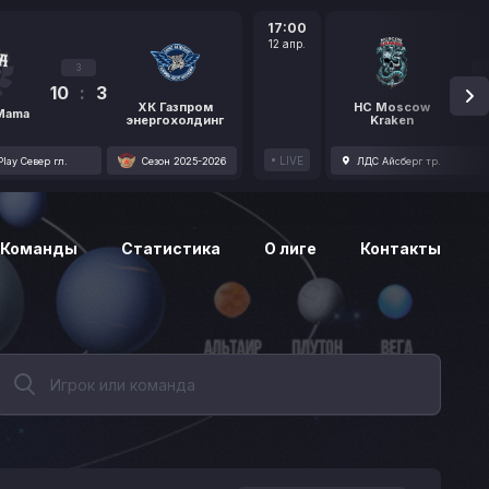
17:00
12 апр.
3
10
:
3
1
ХК Газпром
HC Moscow
 Mama
энергохолдинг
Kraken
LIVE
lay Север гл.
Сезон 2025-2026
ЛДС Айсберг тр.
Команды
Статистика
О лиге
Контакты