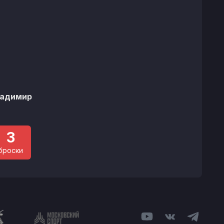
ладимир
3
броски