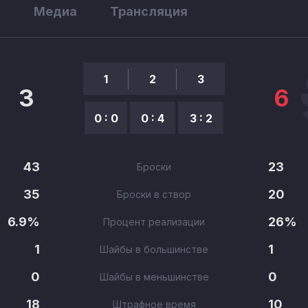
ы
Медиа
Трансляция
1
2
3
3
6
0 : 0
0 : 4
3 : 2
43
23
Броски
35
20
Броски в створ
6.9%
26%
Процент реализации
1
1
Шайбы в большинстве
0
0
Шайбы в меньшинстве
18
10
Штрафное время