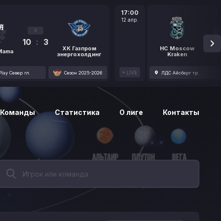
17:00
12 апр.
3
10
:
3
1
ХК Газпром
HC Moscow
 Mama
энергохолдинг
Kraken
LIVE
lay Север гл.
Сезон 2025-2026
ЛДС Айсберг тр.
Команды
Статистика
О лиге
Контакты