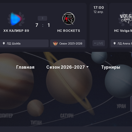
17:00
12 апр.
3
7
:
1
ХК КАЛИБР 89
HC ROCKETS
HC Volga
LIVE
ЛД Шайба
Сезон 2025-2026
ЛД Arena P
Главная
Сезон 2026-2027
Турниры