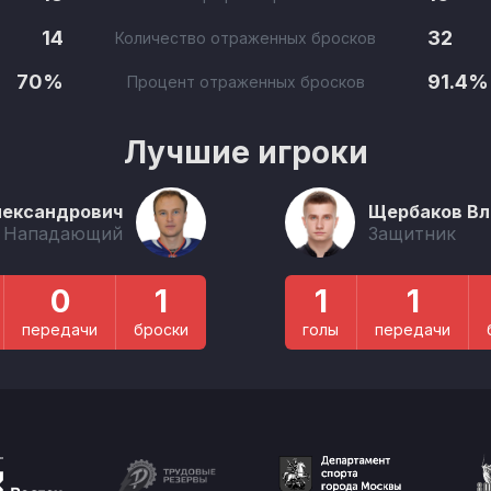
14
32
Количество отраженных бросков
70%
91.4%
Процент отраженных бросков
Лучшие игроки
лександрович
Щербаков В
Нападающий
Защитник
0
1
1
1
передачи
броски
голы
передачи