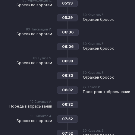
80
Чермошенцев С.
05:39
Бросок по воротам
30
Комаров В.
05:39
Отражен бросок
83
Наговицын И.
06:06
Бросок по воротам
30
Комаров В.
06:06
Отражен бросок
89
Гутнов Я.
06:30
Бросок по воротам
30
Комаров В.
06:30
Отражен бросок
27
Клюев И.
06:32
Проигрыш в вбрасывании
10
Симаков А.
06:32
Победа в вбрасывании
10
Симаков А.
07:52
Бросок по воротам
30
Комаров В.
07:52