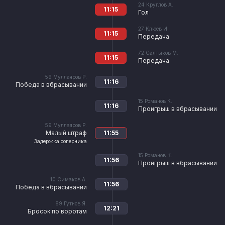
24
Круглов А.
11:15
Гол
27
Клюев И.
11:15
Передача
72
Салтыков М.
11:15
Передача
59
Муллаяров Р.
11:16
Победа в вбрасывании
15
Романов К.
11:16
Проигрыш в вбрасывании
59
Муллаяров Р.
Малый штраф
11:55
Задержка соперника
15
Романов К.
11:56
Проигрыш в вбрасывании
10
Симаков А.
11:56
Победа в вбрасывании
89
Гутнов Я.
12:21
Бросок по воротам