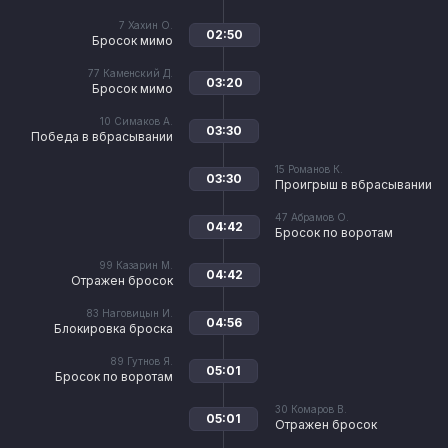
7
Хахин О.
02:50
Бросок мимо
77
Каменский Д.
03:20
Бросок мимо
10
Симаков А.
03:30
Победа в вбрасывании
15
Романов К.
03:30
Проигрыш в вбрасывании
47
Абрамов О.
04:42
Бросок по воротам
99
Казарин М.
04:42
Отражен бросок
83
Наговицын И.
04:56
Блокировка броска
89
Гутнов Я.
05:01
Бросок по воротам
30
Комаров В.
05:01
Отражен бросок