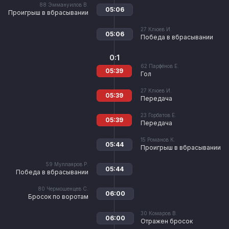
88
Эммануилов В.
05:06
Проигрыш в вбрасывании
27
Клюев И.
05:06
Победа в вбрасывании
0:1
62
Парфёнов Е.
05:39
Гол
27
Клюев И.
05:39
Передача
23
Горбатов Е.
05:39
Передача
15
Романов К.
05:44
Проигрыш в вбрасывании
59
Муллаяров Р.
05:44
Победа в вбрасывании
80
Чермошенцев С.
06:00
Бросок по воротам
30
Комаров В.
06:00
Отражен бросок