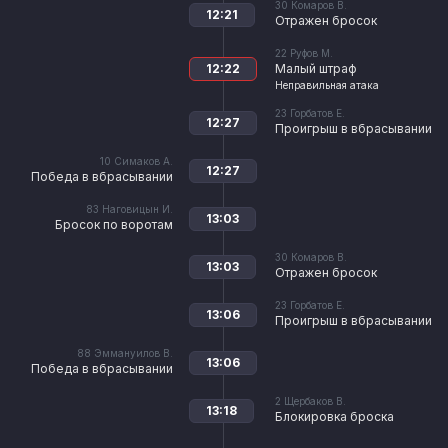
30
Комаров В.
12:21
Отражен бросок
22
Руфов М.
12:22
Малый штраф
Неправильная атака
23
Горбатов Е.
12:27
Проигрыш в вбрасывании
10
Симаков А.
12:27
Победа в вбрасывании
83
Наговицын И.
13:03
Бросок по воротам
30
Комаров В.
13:03
Отражен бросок
23
Горбатов Е.
13:06
Проигрыш в вбрасывании
88
Эммануилов В.
13:06
Победа в вбрасывании
2
Щербаков В.
13:18
Блокировка броска