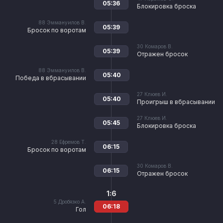
05:36
Блокировка броска
88
Эммануилов В.
05:39
Бросок по воротам
30
Комаров В.
05:39
Отражен бросок
88
Эммануилов В.
05:40
Победа в вбрасывании
27
Клюев И.
05:40
Проигрыш в вбрасывании
27
Клюев И.
05:45
Блокировка броска
28
Ефремов Т.
06:15
Бросок по воротам
30
Комаров В.
06:15
Отражен бросок
1:6
5
Дробязко А.
06:18
Гол