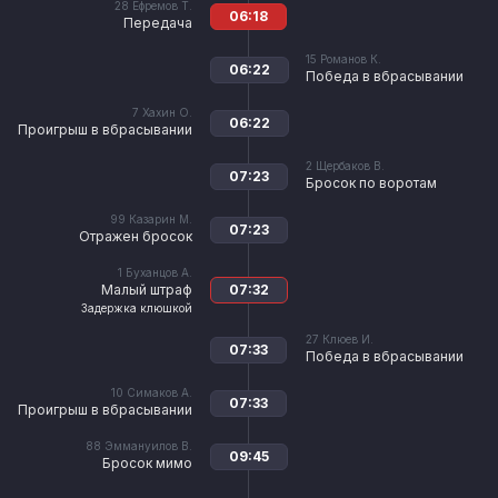
28
Ефремов Т.
06:18
Передача
15
Романов К.
06:22
Победа в вбрасывании
7
Хахин О.
06:22
Проигрыш в вбрасывании
2
Щербаков В.
07:23
Бросок по воротам
99
Казарин М.
07:23
Отражен бросок
1
Буханцов А.
Малый штраф
07:32
Задержка клюшкой
27
Клюев И.
07:33
Победа в вбрасывании
10
Симаков А.
07:33
Проигрыш в вбрасывании
88
Эммануилов В.
09:45
Бросок мимо