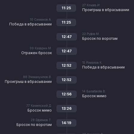
27
Клюев И.
11:25
Проигрыш в вбрасывании
10
Симаков А.
11:25
Победа в вбрасывании
22
Руфов М.
12:47
Бросок по воротам
99
Казарин М.
12:47
Отражен бросок
15
Романов К.
12:52
Победа в вбрасывании
88
Эммануилов В.
12:52
Проигрыш в вбрасывании
14
Балабасёв В.
12:56
Бросок мимо
77
Каменский Д.
13:26
Бросок мимо
28
Ефремов Т.
14:19
Бросок по воротам