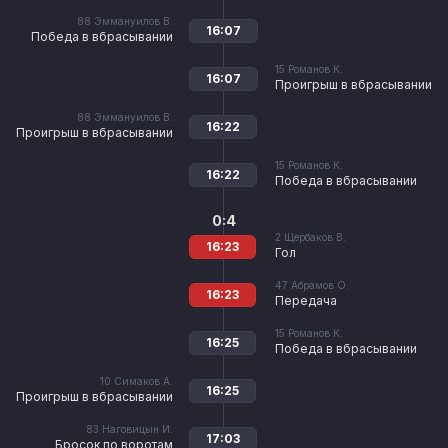
88
Эммануилов В.
16:07
Победа в вбрасывании
15
Романов К.
16:07
Проигрыш в вбрасывании
88
Эммануилов В.
16:22
Проигрыш в вбрасывании
15
Романов К.
16:22
Победа в вбрасывании
0:4
2
Щербаков В.
16:23
Гол
47
Абрамов О.
16:23
Передача
15
Романов К.
16:25
Победа в вбрасывании
10
Симаков А.
16:25
Проигрыш в вбрасывании
83
Наговицын И.
17:03
Бросок по воротам