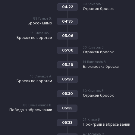
30
Комаров В.
04:22
Отражен бросок
89
Гутнов Я.
04:35
Бросок мимо
13
Степанов Р.
05:06
Бросок по воротам
30
Комаров В.
05:06
Отражен бросок
14
Балабасёв В.
05:26
Блокировка броска
10
Симаков А.
05:30
Бросок по воротам
30
Комаров В.
05:30
Отражен бросок
88
Эммануилов В.
05:33
Победа в вбрасывании
27
Клюев И.
05:33
Проигрыш в вбрасывании
47
Абрамов О.