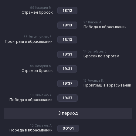
99
Казарин М.
18:12
Отражен бросок
27
Клюев И.
18:13
Победа в вбрасывании
88
Эммануилов В.
18:13
Проигрыш в вбрасывании
14
Балабасёв В.
19:31
Бросок по воротам
99
Казарин М.
19:31
Отражен бросок
15
Романов К.
19:37
Проигрыш в вбрасывании
10
Симаков А.
19:37
Победа в вбрасывании
3 период
10
Симаков А.
00:01
Победа в вбрасывании