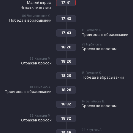
Малый штраф
17:41
Неправильная атака
80
Чермошенцев С.
17:43
Победа в вбрасывании
15
Романов К.
17:43
Проигрыш в вбрасывании
23
Горбатов Е.
18:26
Бросок по воротам
99
Казарин М.
18:26
Отражен бросок
15
Романов К.
18:29
Победа в вбрасывании
10
Симаков А.
18:29
Проигрыш в вбрасывании
14
Балабасёв В.
18:32
Бросок по воротам
99
Казарин М.
18:32
Отражен бросок
24
Круглов А.
19:59