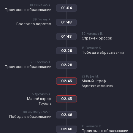
10
Симаков А.
01:04
Проигрыш в вбрасывании
89
Гутнов Я.
01:48
Бросок по воротам
30
Комаров В.
01:48
Отражен бросок
15
Романов К.
02:29
Победа в вбрасывании
28
Ефремов Т.
02:29
Проигрыш в вбрасывании
22
Руфов М.
02:45
Малый штраф
Задержка соперника
5
Дробязко А.
Малый штраф
02:45
Грубость
88
Эммануилов В.
02:46
Победа в вбрасывании
15
Романов К.
02:46
Проигрыш в вбрасывании