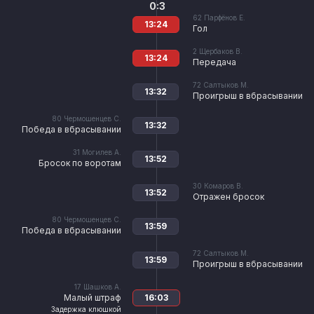
0:3
62
Парфёнов Е.
13:24
Гол
2
Щербаков В.
13:24
Передача
72
Салтыков М.
13:32
Проигрыш в вбрасывании
80
Чермошенцев С.
13:32
Победа в вбрасывании
31
Могилев А.
13:52
Бросок по воротам
30
Комаров В.
13:52
Отражен бросок
80
Чермошенцев С.
13:59
Победа в вбрасывании
72
Салтыков М.
13:59
Проигрыш в вбрасывании
17
Шашков А.
Малый штраф
16:03
Задержка клюшкой