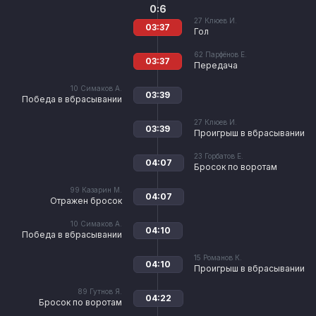
0:6
27
Клюев И.
03:37
Гол
62
Парфёнов Е.
03:37
Передача
10
Симаков А.
03:39
Победа в вбрасывании
27
Клюев И.
03:39
Проигрыш в вбрасывании
23
Горбатов Е.
04:07
Бросок по воротам
99
Казарин М.
04:07
Отражен бросок
10
Симаков А.
04:10
Победа в вбрасывании
15
Романов К.
04:10
Проигрыш в вбрасывании
89
Гутнов Я.
04:22
Бросок по воротам