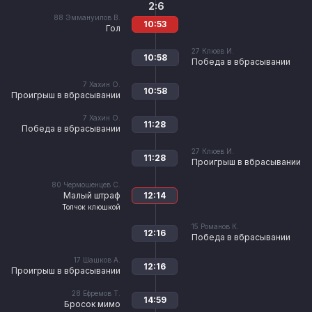
2:6
88
Эммануилов В.
10:53
Гол
27
Клюев И.
10:58
Победа в вбрасывании
7
Хахин О.
10:58
Проигрыш в вбрасывании
7
Хахин О.
11:28
Победа в вбрасывании
27
Клюев И.
11:28
Проигрыш в вбрасывании
80
Чермошенцев С.
Малый штраф
12:14
Толчок клюшкой
15
Романов К.
12:16
Победа в вбрасывании
17
Шашков А.
12:16
Проигрыш в вбрасывании
28
Ефремов Т.
14:59
Бросок мимо