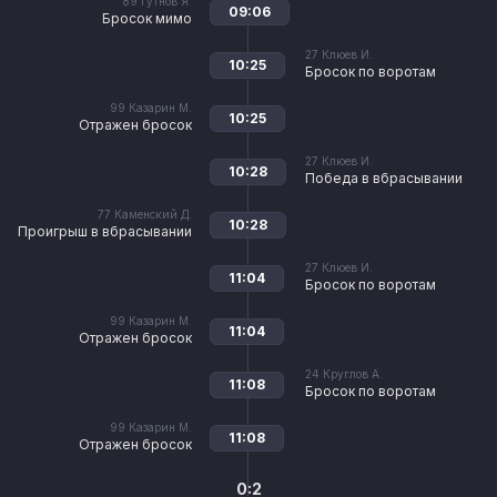
89
Гутнов Я.
09:06
Бросок мимо
27
Клюев И.
10:25
Бросок по воротам
99
Казарин М.
10:25
Отражен бросок
27
Клюев И.
10:28
Победа в вбрасывании
77
Каменский Д.
10:28
Проигрыш в вбрасывании
27
Клюев И.
11:04
Бросок по воротам
99
Казарин М.
11:04
Отражен бросок
24
Круглов А.
11:08
Бросок по воротам
99
Казарин М.
11:08
Отражен бросок
0:2