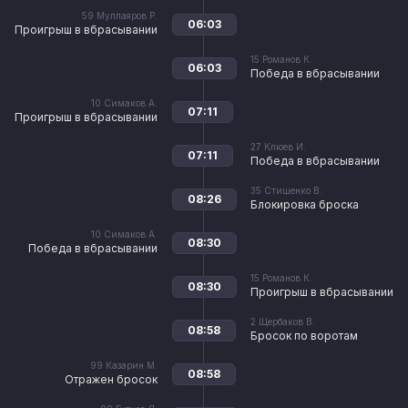
59
Муллаяров Р.
06:03
Проигрыш в вбрасывании
15
Романов К.
06:03
Победа в вбрасывании
10
Симаков А.
07:11
Проигрыш в вбрасывании
27
Клюев И.
07:11
Победа в вбрасывании
35
Стишенко В.
08:26
Блокировка броска
10
Симаков А.
08:30
Победа в вбрасывании
15
Романов К.
08:30
Проигрыш в вбрасывании
2
Щербаков В.
08:58
Бросок по воротам
99
Казарин М.
08:58
Отражен бросок