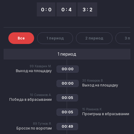
0 : 0
0 : 4
3 : 2
Все
1 период
2 период
3 пе
1 период
99
Казарин М.
00:00
Выход на площадку
30
Комаров В.
00:00
Выход на площадку
10
Симаков А.
00:05
Победа в вбрасывании
15
Романов К.
00:05
Проигрыш в вбрасывании
89
Гутнов Я.
00:49
Бросок по воротам