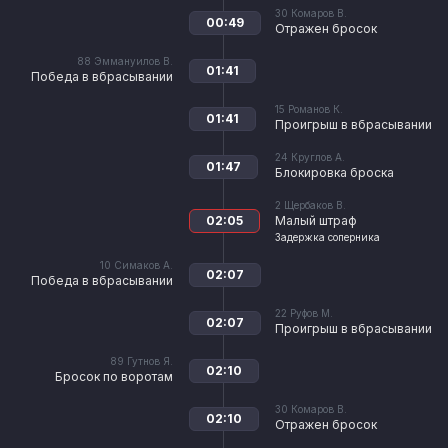
30
Комаров В.
00:49
Отражен бросок
88
Эммануилов В.
01:41
Победа в вбрасывании
15
Романов К.
01:41
Проигрыш в вбрасывании
24
Круглов А.
01:47
Блокировка броска
2
Щербаков В.
02:05
Малый штраф
Задержка соперника
10
Симаков А.
02:07
Победа в вбрасывании
22
Руфов М.
02:07
Проигрыш в вбрасывании
89
Гутнов Я.
02:10
Бросок по воротам
30
Комаров В.
02:10
Отражен бросок