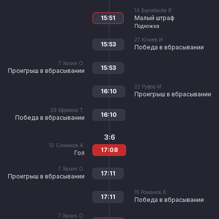
14
Балабасёв В.
15:51
Малый штраф
Подножка
27
Клюев И.
15:53
Победа в вбрасывании
7
Хахин О.
15:53
Проигрыш в вбрасывании
22
Руфов М.
16:10
Проигрыш в вбрасывании
28
Ефремов Т.
16:10
Победа в вбрасывании
3:6
10
Симаков А.
17:08
Гол
7
Хахин О.
17:11
Проигрыш в вбрасывании
15
Романов К.
17:11
Победа в вбрасывании
7
Хахин О.