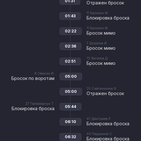
01:31
Отражен бросок
11
Балихин М.
01:43
Блокировка броска
11
Балихин М.
02:22
Бросок мимо
7
Шувалов И.
02:36
Бросок мимо
75
Вагапов Д.
02:51
Бросок мимо
8
Сёмкин И.
05:00
Бросок по воротам
20
Сметанников В.
05:00
Отражен бросок
27
Паламарчук Т.
05:44
Блокировка броска
47
Дмитриев Р.
06:10
Блокировка броска
49
Паршиков С.
06:32
Блокировка броска