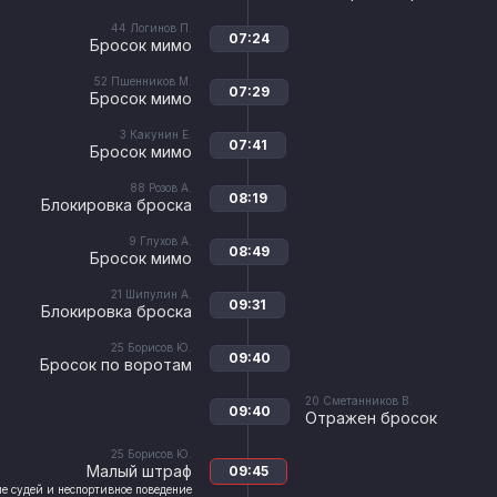
44
Логинов П.
07:24
Бросок мимо
52
Пшенников М.
07:29
Бросок мимо
3
Какунин Е.
07:41
Бросок мимо
88
Розов А.
08:19
Блокировка броска
9
Глухов А.
08:49
Бросок мимо
21
Шипулин А.
09:31
Блокировка броска
25
Борисов Ю.
09:40
Бросок по воротам
20
Сметанников В.
09:40
Отражен бросок
25
Борисов Ю.
Малый штраф
09:45
е судей и неспортивное поведение