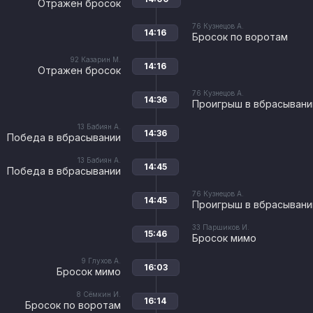
Отражен бросок
76
Кузнецов А.
14:16
Бросок по воротам
92
Казарин М.
14:16
Отражен бросок
76
Кузнецов А.
14:36
Проигрыш в вбрасывани
13
Бабиян А.
14:36
Победа в вбрасывании
13
Бабиян А.
14:45
Победа в вбрасывании
76
Кузнецов А.
14:45
Проигрыш в вбрасывани
33
Паршиков И.
15:46
Бросок мимо
9
Глухов А.
16:03
Бросок мимо
8
Сёмкин И.
16:14
Бросок по воротам