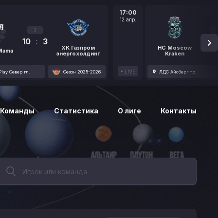
17:00
12 апр.
3
10
:
3
1
ХК Газпром
HC Moscow
 Mama
энергохолдинг
Kraken
LIVE
lay Север гл.
Сезон 2025-2026
ЛДС Айсберг тр.
Команды
Статистика
О лиге
Контакты