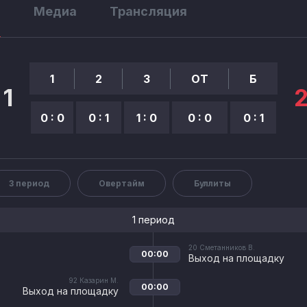
ы
Медиа
Трансляция
1
2
3
OТ
Б
1
0 : 0
0 : 1
1 : 0
0 : 0
0 : 1
3 период
Овертайм
Буллиты
1 период
20
Сметанников В.
00:00
Выход на площадку
92
Казарин М.
00:00
Выход на площадку