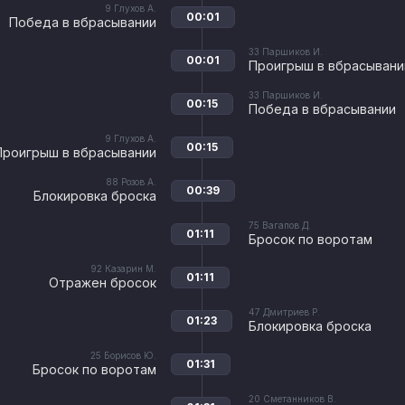
9
Глухов А.
00:01
Победа в вбрасывании
33
Паршиков И.
00:01
Проигрыш в вбрасывани
33
Паршиков И.
00:15
Победа в вбрасывании
9
Глухов А.
00:15
Проигрыш в вбрасывании
88
Розов А.
00:39
Блокировка броска
75
Вагапов Д.
01:11
Бросок по воротам
92
Казарин М.
01:11
Отражен бросок
47
Дмитриев Р.
01:23
Блокировка броска
25
Борисов Ю.
01:31
Бросок по воротам
20
Сметанников В.