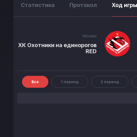
Статистика
Протокол
Ход игр
Москва
ХК Охотники на единорогов
RED
Все
1 период
2 период