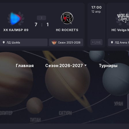
17:00
12 апр.
3
7
:
1
ХК КАЛИБР 89
HC ROCKETS
HC Volga
LIVE
ЛД Шайба
Сезон 2025-2026
ЛД Arena P
Главная
Сезон 2026-2027
Турниры