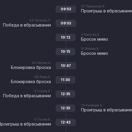
33
Паршиков И.
09:53
Проигрыш в вбрасывани
44
Логинов П.
09:53
Победа в вбрасывании
4
Калугин Е.
10:12
Бросок мимо
10
Власов А.
10:15
Бросок мимо
24
Обухов А.
10:47
Блокировка броска
88
Розов А.
11:30
Блокировка броска
9
Глухов А.
12:35
Победа в вбрасывании
76
Кузнецов А.
12:35
Проигрыш в вбрасывани
9
Глухов А.
12:42
Проигрыш в вбрасывании