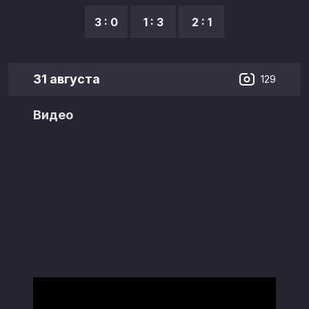
3 : 0
1 : 3
2 : 1
31 августа
129
Видео