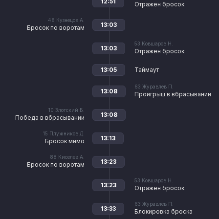
12:51
Отражен бросок
48
Кузнецов А.
13:03
Бросок по воротам
53
Ковшаров Н.
13:03
Отражен бросок
13:05
Таймаут
63
Журавлев П.
13:08
Проигрыш в вбрасывании
10
Злотский Б.
13:08
Победа в вбрасывании
15
Плужников Д.
13:13
Бросок мимо
88
Киселев А.
13:23
Бросок по воротам
53
Ковшаров Н.
13:23
Отражен бросок
63
Журавлев П.
13:33
Блокировка броска