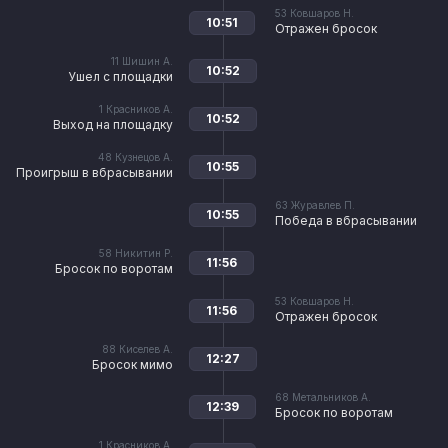
53
Ковшаров Н.
10:51
Отражен бросок
11
Шишин А.
10:52
Ушел с площадки
1
Красников А.
10:52
Выход на площадку
48
Кузнецов А.
10:55
Проигрыш в вбрасывании
63
Журавлев П.
10:55
Победа в вбрасывании
58
Никитин Р.
11:56
Бросок по воротам
53
Ковшаров Н.
11:56
Отражен бросок
88
Киселев А.
12:27
Бросок мимо
68
Метальников А.
12:39
Бросок по воротам
1
Красников А.