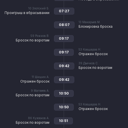
10
Злотский Б.
07:27
Проигрыш в вбрасывании
13
Макарьев М.
08:07
Блокировка броска
59
Рожков В.
09:17
Бросок по воротам
53
Ковшаров Н.
09:17
Отражен бросок
39
Дьячков С.
09:42
Бросок по воротам
11
Шишин А.
09:42
Отражен бросок
9
Матвеев А.
10:50
Бросок по воротам
53
Ковшаров Н.
10:50
Отражен бросок
86
Кузовков А.
10:51
Бросок по воротам