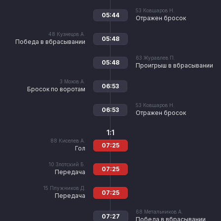
53
Ковшаров Н.
05:44
Отражен бросок
48
Кузнецов А.
05:48
Победа в вбрасывании
63
Журавлев П.
05:48
Проигрыш в вбрасывании
3
Мохов А.
06:53
Бросок по воротам
53
Ковшаров Н.
06:53
Отражен бросок
1:1
88
Киселев А.
07:25
Гол
10
Злотский Б.
07:25
Передача
15
Плужников Д.
07:25
Передача
68
Метальников А.
07:27
Победа в вбрасывании