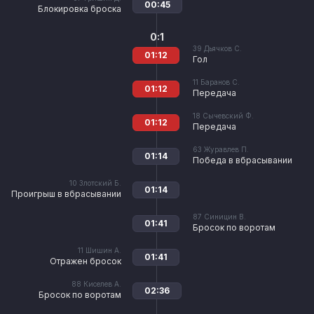
00:45
Блокировка броска
0:1
39
Дьячков С.
01:12
Гол
11
Баранов С.
01:12
Передача
18
Сычевский Ф.
01:12
Передача
63
Журавлев П.
01:14
Победа в вбрасывании
10
Злотский Б.
01:14
Проигрыш в вбрасывании
87
Синицин В.
01:41
Бросок по воротам
11
Шишин А.
01:41
Отражен бросок
88
Киселев А.
02:36
Бросок по воротам