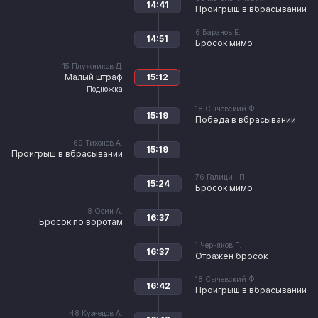
14:41
Проигрыш в вбрасывании
6
Баранов Е.
14:51
Бросок мимо
15
Плужников Д.
Малый штраф
15:12
Подножка
18
Сычевский Ф.
15:19
Победа в вбрасывании
69
Тихонов А.
15:19
Проигрыш в вбрасывании
76
Галицин П.
15:24
Бросок мимо
8
Осин А.
16:37
Бросок по воротам
1
Черняков Г.
16:37
Отражен бросок
18
Сычевский Ф.
16:42
Проигрыш в вбрасывании
48
Кузнецов А.