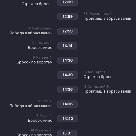
12:39
Отражен бросок
68
Метальников А.
12:59
Проигрыш в вбрасывании
76
Банбуркин Е.
12:59
Победа в вбрасывании
59
Рожков В.
14:14
Бросок мимо
9
Матвеев А.
14:30
Бросок по воротам
53
Ковшаров Н.
14:30
Отражен бросок
18
Сычевский Ф.
14:36
Проигрыш в вбрасывании
7
Сигал А.
14:36
Победа в вбрасывании
13
Гудин А.
14:40
Бросок мимо
86
Кузовков А.
15:31
Бросок по воротам