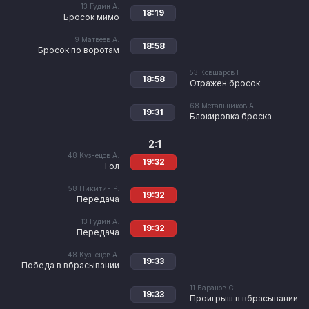
13
Гудин А.
18:19
Бросок мимо
9
Матвеев А.
18:58
Бросок по воротам
53
Ковшаров Н.
18:58
Отражен бросок
68
Метальников А.
19:31
Блокировка броска
2:1
48
Кузнецов А.
19:32
Гол
58
Никитин Р.
19:32
Передача
13
Гудин А.
19:32
Передача
48
Кузнецов А.
19:33
Победа в вбрасывании
11
Баранов С.
19:33
Проигрыш в вбрасывании