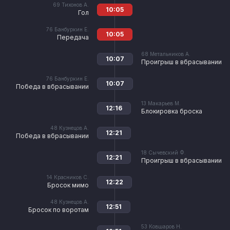
69
Тихонов А.
10:05
Гол
76
Банбуркин Е.
10:05
Передача
68
Метальников А.
10:07
Проигрыш в вбрасывании
76
Банбуркин Е.
10:07
Победа в вбрасывании
13
Макарьев М.
12:16
Блокировка броска
48
Кузнецов А.
12:21
Победа в вбрасывании
18
Сычевский Ф.
12:21
Проигрыш в вбрасывании
14
Красников С.
12:22
Бросок мимо
48
Кузнецов А.
12:51
Бросок по воротам
53
Ковшаров Н.