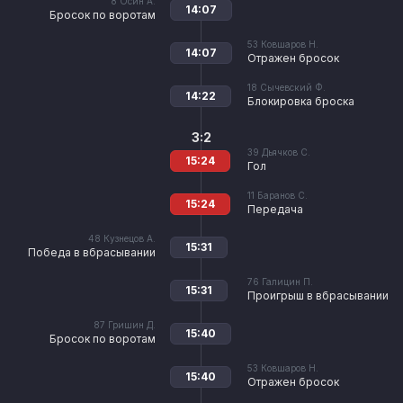
8
Осин А.
14:07
Бросок по воротам
53
Ковшаров Н.
14:07
Отражен бросок
18
Сычевский Ф.
14:22
Блокировка броска
3:2
39
Дьячков С.
15:24
Гол
11
Баранов С.
15:24
Передача
48
Кузнецов А.
15:31
Победа в вбрасывании
76
Галицин П.
15:31
Проигрыш в вбрасывании
87
Гришин Д.
15:40
Бросок по воротам
53
Ковшаров Н.
15:40
Отражен бросок