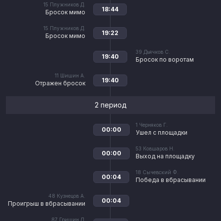
15
Плужников Д.
18:44
Бросок мимо
15
Плужников Д.
19:22
Бросок мимо
39
Дьячков С.
19:40
Бросок по воротам
11
Шишин А.
19:40
Отражен бросок
2 период
1
Черняков Г.
00:00
Ушел с площадки
53
Ковшаров Н.
00:00
Выход на площадку
18
Сычевский Ф.
00:04
Победа в вбрасывании
48
Кузнецов А.
00:04
Проигрыш в вбрасывании
87
Гришин Д.