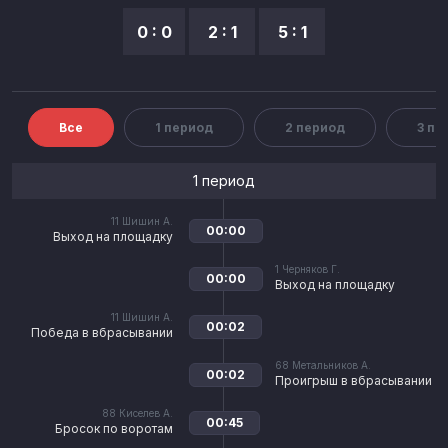
0 : 0
2 : 1
5 : 1
Все
1 период
2 период
3 пе
1 период
11
Шишин А.
00:00
Выход на площадку
1
Черняков Г.
00:00
Выход на площадку
11
Шишин А.
00:02
Победа в вбрасывании
68
Метальников А.
00:02
Проигрыш в вбрасывании
88
Киселев А.
00:45
Бросок по воротам