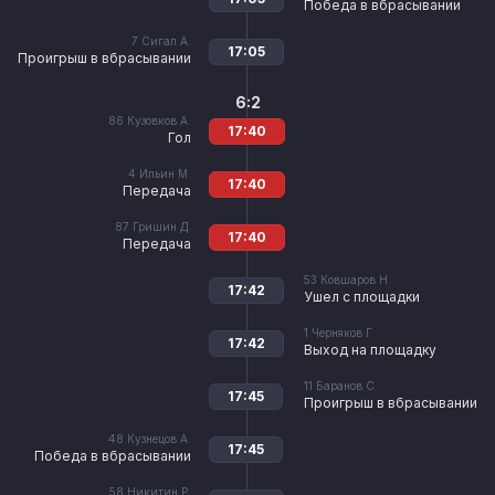
Победа в вбрасывании
7
Сигал А.
17:05
Проигрыш в вбрасывании
6:2
86
Кузовков А.
17:40
Гол
4
Ильин М.
17:40
Передача
87
Гришин Д.
17:40
Передача
53
Ковшаров Н.
17:42
Ушел с площадки
1
Черняков Г.
17:42
Выход на площадку
11
Баранов С.
17:45
Проигрыш в вбрасывании
48
Кузнецов А.
17:45
Победа в вбрасывании
58
Никитин Р.