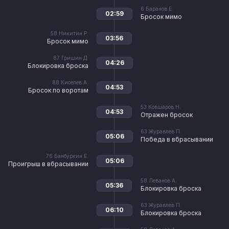
6
Баранов Е.
02:59
Бросок мимо
58
Никитин Р.
03:56
Бросок мимо
87
Гришин Д.
04:26
Блокировка броска
88
Киселев А.
04:53
Бросок по воротам
53
Ковшаров Н.
04:53
Отражен бросок
63
Журавлев П.
05:06
Победа в вбрасывании
76
Банбуркин Е.
05:06
Проигрыш в вбрасывании
58
Леванов А.
05:36
Блокировка броска
63
Журавлев П.
06:10
Блокировка броска