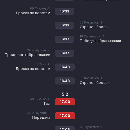
69
Тихонов А.
16:33
Бросок по воротам
53
Ковшаров Н.
16:33
Отражен бросок
18
Сычевский Ф.
16:37
Победа в вбрасывании
76
Банбуркин Е.
16:37
Проигрыш в вбрасывании
8
Осин А.
16:48
Бросок по воротам
53
Ковшаров Н.
16:48
Отражен бросок
5:2
69
Тихонов А.
17:00
Гол
76
Банбуркин Е.
17:00
Передача
63
Журавлев П.
17:05