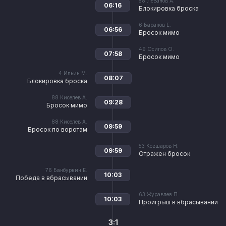
58
Леванов А.
06:16
Блокировка броска
6
Баранов Е.
06:56
Бросок мимо
49
Осипов О.
07:58
Бросок мимо
4
Ильин М.
08:07
Блокировка броска
88
Киселев А.
09:28
Бросок мимо
88
Киселев А.
09:59
Бросок по воротам
53
Ковшаров Н.
09:59
Отражен бросок
76
Банбуркин Е.
10:03
Победа в вбрасывании
63
Журавлев П.
10:03
Проигрыш в вбрасывании
3:1