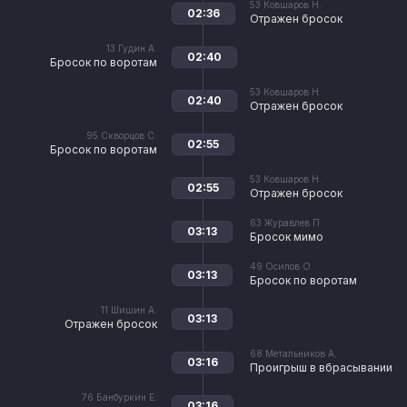
53
Ковшаров Н.
02:36
Отражен бросок
13
Гудин А.
02:40
Бросок по воротам
53
Ковшаров Н.
02:40
Отражен бросок
95
Скворцов С.
02:55
Бросок по воротам
53
Ковшаров Н.
02:55
Отражен бросок
63
Журавлев П.
03:13
Бросок мимо
49
Осипов О.
03:13
Бросок по воротам
11
Шишин А.
03:13
Отражен бросок
68
Метальников А.
03:16
Проигрыш в вбрасывании
76
Банбуркин Е.
03:16