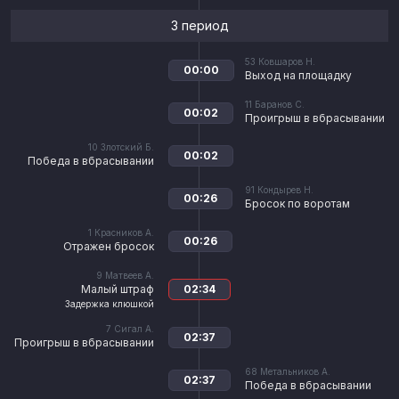
3 период
53
Ковшаров Н.
00:00
Выход на площадку
11
Баранов С.
00:02
Проигрыш в вбрасывании
10
Злотский Б.
00:02
Победа в вбрасывании
91
Кондырев Н.
00:26
Бросок по воротам
1
Красников А.
00:26
Отражен бросок
9
Матвеев А.
Малый штраф
02:34
Задержка клюшкой
7
Сигал А.
02:37
Проигрыш в вбрасывании
68
Метальников А.
02:37
Победа в вбрасывании