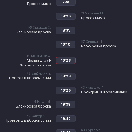
17:50
Бросок мимо
13
Макарьев М.
18:26
Бросок мимо
95
Скворцов С.
18:39
Блокировка броска
87
Синицин В.
19:10
Блокировка броска
14
Красников С.
Малый штраф
19:28
Задержка соперника
76
Банбуркин Е.
19:29
Победа в вбрасывании
63
Журавлев П.
19:29
Проигрыш в вбрасывании
4
Ильин М.
19:39
Блокировка броска
76
Банбуркин Е.
19:42
Проигрыш в вбрасывании
63
Журавлев П.