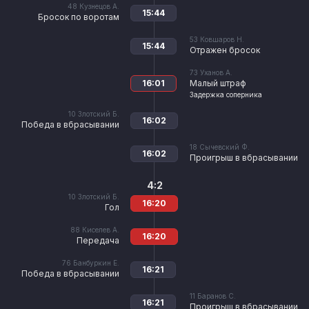
48
Кузнецов А.
15:44
Бросок по воротам
53
Ковшаров Н.
15:44
Отражен бросок
73
Уханов А.
16:01
Малый штраф
Задержка соперника
10
Злотский Б.
16:02
Победа в вбрасывании
18
Сычевский Ф.
16:02
Проигрыш в вбрасывании
4:2
10
Злотский Б.
16:20
Гол
88
Киселев А.
16:20
Передача
76
Банбуркин Е.
16:21
Победа в вбрасывании
11
Баранов С.
16:21
Проигрыш в вбрасывании