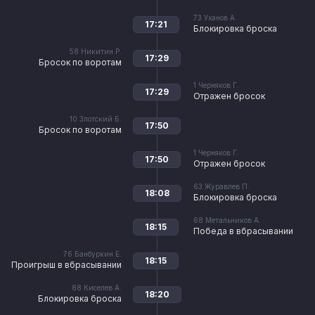
73
Уханов А.
17:21
Блокировка броска
58
Никитин Р.
17:29
Бросок по воротам
1
Черняков Г.
17:29
Отражен бросок
10
Злотский Б.
17:50
Бросок по воротам
1
Черняков Г.
17:50
Отражен бросок
63
Журавлев П.
18:08
Блокировка броска
68
Метальников А.
18:15
Победа в вбрасывании
76
Банбуркин Е.
18:15
Проигрыш в вбрасывании
88
Киселев А.
18:20
Блокировка броска