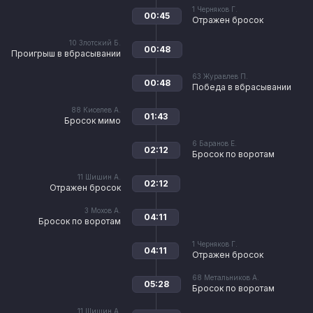
1
Черняков Г.
00:45
Отражен бросок
10
Злотский Б.
00:48
Проигрыш в вбрасывании
63
Журавлев П.
00:48
Победа в вбрасывании
88
Киселев А.
01:43
Бросок мимо
6
Баранов Е.
02:12
Бросок по воротам
11
Шишин А.
02:12
Отражен бросок
3
Мохов А.
04:11
Бросок по воротам
1
Черняков Г.
04:11
Отражен бросок
68
Метальников А.
05:28
Бросок по воротам
11
Шишин А.