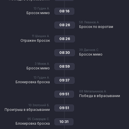
13
Гудин А.
08:16
Бросок мимо
58
Леванов А.
08:26
Бросок по воротам
11
Шишин А.
08:26
Отражен бросок
39
Дьячков С.
08:30
Бросок мимо
3
Мохов А.
08:59
Бросок мимо
13
Гудин А.
09:37
Блокировка броска
68
Метальников А.
09:51
Победа в вбрасывании
10
Злотский Б.
09:51
Проигрыш в вбрасывании
95
Скворцов С.
10:31
Блокировка броска