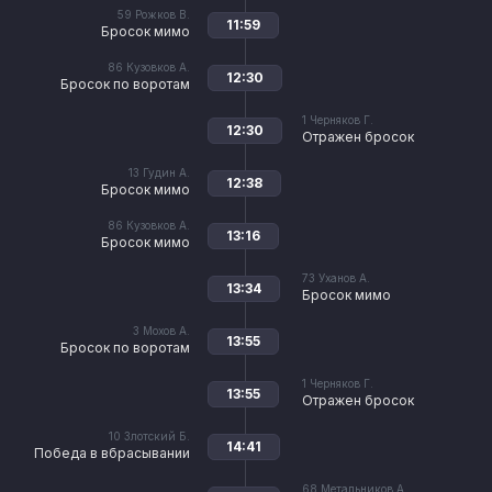
59
Рожков В.
11:59
Бросок мимо
86
Кузовков А.
12:30
Бросок по воротам
1
Черняков Г.
12:30
Отражен бросок
13
Гудин А.
12:38
Бросок мимо
86
Кузовков А.
13:16
Бросок мимо
73
Уханов А.
13:34
Бросок мимо
3
Мохов А.
13:55
Бросок по воротам
1
Черняков Г.
13:55
Отражен бросок
10
Злотский Б.
14:41
Победа в вбрасывании
68
Метальников А.