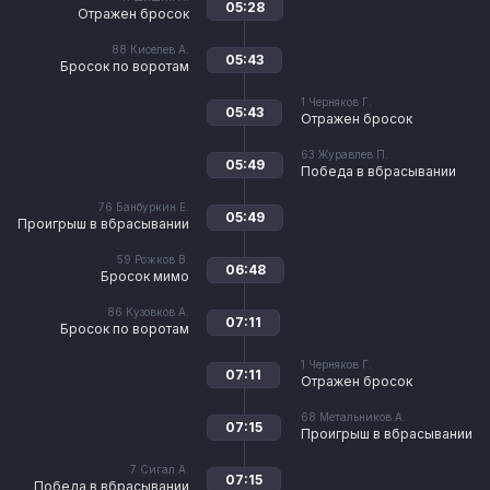
05:28
Отражен бросок
88
Киселев А.
05:43
Бросок по воротам
1
Черняков Г.
05:43
Отражен бросок
63
Журавлев П.
05:49
Победа в вбрасывании
76
Банбуркин Е.
05:49
Проигрыш в вбрасывании
59
Рожков В.
06:48
Бросок мимо
86
Кузовков А.
07:11
Бросок по воротам
1
Черняков Г.
07:11
Отражен бросок
68
Метальников А.
07:15
Проигрыш в вбрасывании
7
Сигал А.
07:15
Победа в вбрасывании