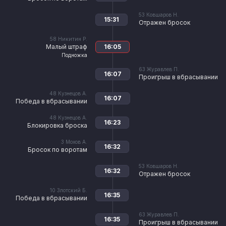
53
Ковшаров Н.
15:31
Отражен бросок
58
Никитин Р.
Малый штраф
16:05
Подножка
63
Журавлев П.
16:07
Проигрыш в вбрасывании
48
Кузнецов А.
16:07
Победа в вбрасывании
48
Кузнецов А.
16:23
Блокировка броска
3
Мохов А.
16:32
Бросок по воротам
53
Ковшаров Н.
16:32
Отражен бросок
10
Злотский Б.
16:35
Победа в вбрасывании
63
Журавлев П.
16:35
Проигрыш в вбрасывании