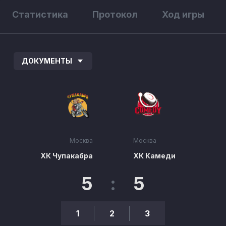
Статистика
Протокол
Ход игры
ДОКУМЕНТЫ
Москва
Москва
ХК Чупакабра
ХК Камеди
5
:
5
1
2
3