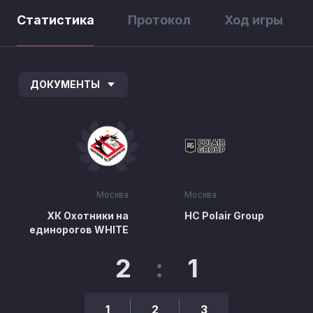
Статистика
Протокол
Ход игры
ДОКУМЕНТЫ
Москва
Москва
ХК Охотники на
HC Polair Group
единорогов WHITE
2
:
1
1
2
3