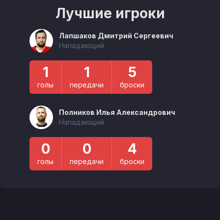
Лучшие игроки
Лапшаков Дмитрий Сергеевич
Нападающий
1
1
5
голы
передачи
броски
Полников Илья Александрович
Нападающий
0
0
4
голы
передачи
броски