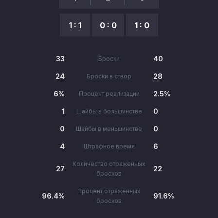
1 : 1
0 : 0
1 : 0
33
40
Броски
24
28
Броски в створ
6%
2.5%
Процент реализации
1
0
Шайбы в большинстве
0
0
Шайбы в меньшинстве
4
6
Штрафное время
Количество отраженных
27
22
бросков
Процент отраженных
96.4%
91.6%
бросков