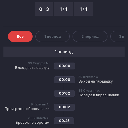
0 : 3
1 : 1
1 : 1
Все
1 период
2 период
3 пе
1 период
99
Сидоров М.
00:00
Выход на площадку
30
Шевяков А.
00:00
Выход на площадку
85
Сисюгин А.
00:02
Победа в вбрасывании
9
Калегин А.
00:02
Проигрыш в вбрасывании
71
Винников А.
00:45
Бросок по воротам