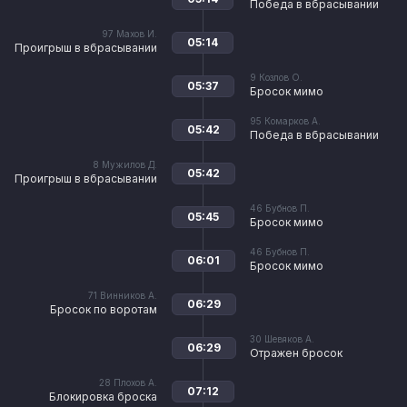
Победа в вбрасывании
97
Махов И.
05:14
Проигрыш в вбрасывании
9
Козлов О.
05:37
Бросок мимо
95
Комарков А.
05:42
Победа в вбрасывании
8
Мужилов Д.
05:42
Проигрыш в вбрасывании
46
Бубнов П.
05:45
Бросок мимо
46
Бубнов П.
06:01
Бросок мимо
71
Винников А.
06:29
Бросок по воротам
30
Шевяков А.
06:29
Отражен бросок
28
Плохов А.
07:12
Блокировка броска