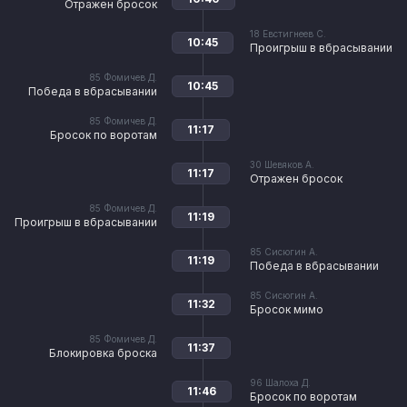
Отражен бросок
18
Евстигнеев С.
10:45
Проигрыш в вбрасывании
85
Фомичев Д.
10:45
Победа в вбрасывании
85
Фомичев Д.
11:17
Бросок по воротам
30
Шевяков А.
11:17
Отражен бросок
85
Фомичев Д.
11:19
Проигрыш в вбрасывании
85
Сисюгин А.
11:19
Победа в вбрасывании
85
Сисюгин А.
11:32
Бросок мимо
85
Фомичев Д.
11:37
Блокировка броска
96
Шалоха Д.
11:46
Бросок по воротам