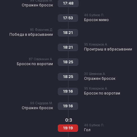
99
Сидоров М.
17:48
Отражен бросок
46
Бубнов П.
17:53
Бросок мимо
85
Фомичев Д.
18:21
Победа в вбрасывании
95
Комарков А.
18:21
Проигрыш в вбрасывании
87
Овсянкин А.
18:25
Бросок по воротам
30
Шевяков А.
18:25
Отражен бросок
95
Комарков А.
19:16
Бросок по воротам
99
Сидоров М.
19:16
Отражен бросок
0:3
46
Бубнов П.
19:19
Гол