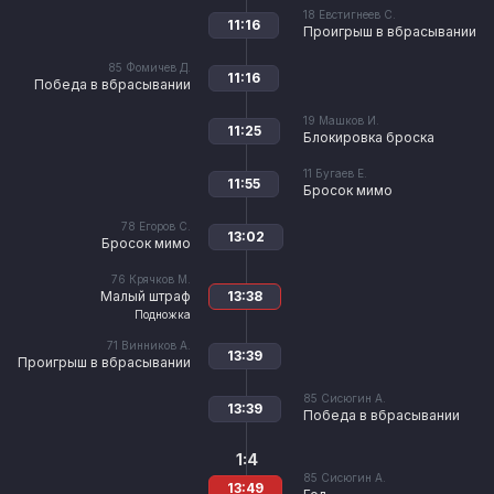
18
Евстигнеев С.
11:16
Проигрыш в вбрасывании
85
Фомичев Д.
11:16
Победа в вбрасывании
19
Машков И.
11:25
Блокировка броска
11
Бугаев Е.
11:55
Бросок мимо
78
Егоров С.
13:02
Бросок мимо
76
Крячков М.
Малый штраф
13:38
Подножка
71
Винников А.
13:39
Проигрыш в вбрасывании
85
Сисюгин А.
13:39
Победа в вбрасывании
1:4
85
Сисюгин А.
13:49