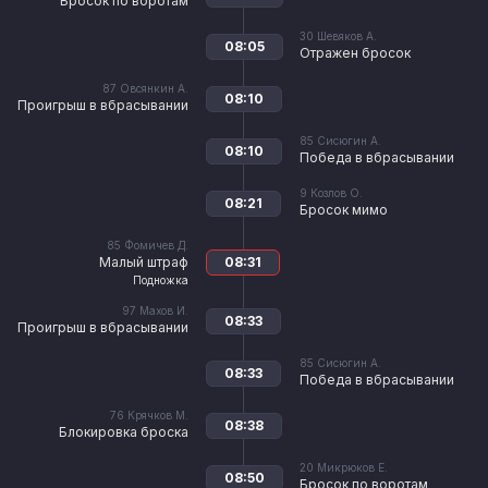
Бросок по воротам
30
Шевяков А.
08:05
Отражен бросок
87
Овсянкин А.
08:10
Проигрыш в вбрасывании
85
Сисюгин А.
08:10
Победа в вбрасывании
9
Козлов О.
08:21
Бросок мимо
85
Фомичев Д.
Малый штраф
08:31
Подножка
97
Махов И.
08:33
Проигрыш в вбрасывании
85
Сисюгин А.
08:33
Победа в вбрасывании
76
Крячков М.
08:38
Блокировка броска
20
Микрюков Е.
08:50
Бросок по воротам