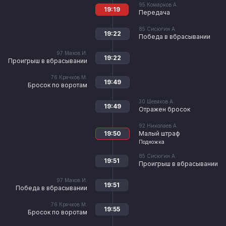
95
Комарков А.
19:19
Передача
85
Сисюгин А.
19:22
Победа в вбрасывании
97
Махов И.
19:22
Проигрыш в вбрасывании
76
Крячков М.
19:49
Бросок по воротам
30
Шевяков А.
19:49
Отражен бросок
92
Николаев А.
19:50
Малый штраф
Подножка
85
Сисюгин А.
19:51
Проигрыш в вбрасывании
97
Махов И.
19:51
Победа в вбрасывании
76
Крячков М.
19:55
Бросок по воротам