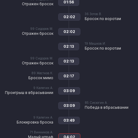
01:56
Отражен бросок
36
Зотов В.
02:02
Бросок по воротам
99
Сидоров М.
02:02
Отражен бросок
19
Машков И.
02:13
Бросок по воротам
99
Сидоров М.
02:13
Отражен бросок
89
Жестков К.
02:17
Бросок мимо
9
Калегин А.
03:09
Проигрыш в вбрасывании
85
Сисюгин А.
03:09
Победа в вбрасывании
9
Калегин А.
03:49
Блокировка броска
71
Винников А.
Малый штраф
04:02