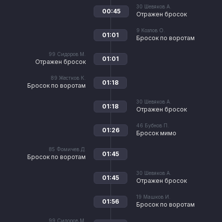
30
Шевяков А.
00:45
Отражен бросок
9
Козлов О.
01:01
Бросок по воротам
99
Сидоров М.
01:01
Отражен бросок
89
Жестков К.
01:18
Бросок по воротам
30
Шевяков А.
01:18
Отражен бросок
46
Бубнов П.
01:26
Бросок мимо
85
Фомичев Д.
01:45
Бросок по воротам
30
Шевяков А.
01:45
Отражен бросок
19
Машков И.
01:56
Бросок по воротам
99
Сидоров М.