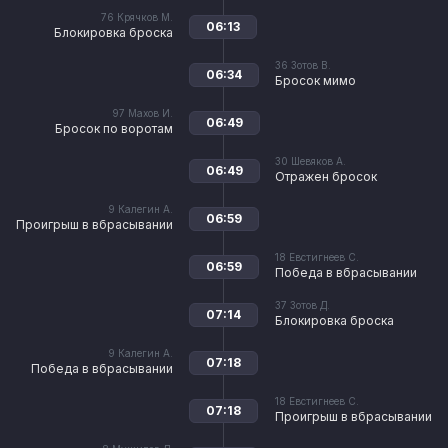
76
Крячков М.
06:13
Блокировка броска
36
Зотов В.
06:34
Бросок мимо
97
Махов И.
06:49
Бросок по воротам
30
Шевяков А.
06:49
Отражен бросок
9
Калегин А.
06:59
Проигрыш в вбрасывании
18
Евстигнеев С.
06:59
Победа в вбрасывании
37
Зотов Д.
07:14
Блокировка броска
9
Калегин А.
07:18
Победа в вбрасывании
18
Евстигнеев С.
07:18
Проигрыш в вбрасывании