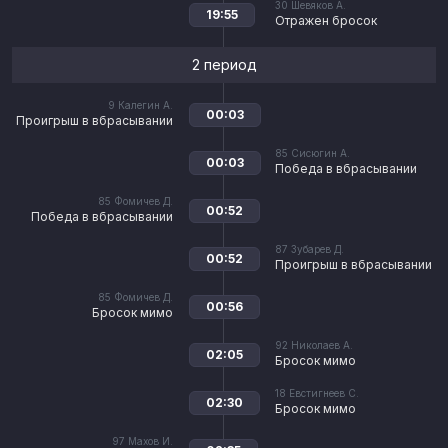
30
Шевяков А.
19:55
Отражен бросок
2 период
9
Калегин А.
00:03
Проигрыш в вбрасывании
85
Сисюгин А.
00:03
Победа в вбрасывании
85
Фомичев Д.
00:52
Победа в вбрасывании
87
Зубарев Д.
00:52
Проигрыш в вбрасывании
85
Фомичев Д.
00:56
Бросок мимо
92
Николаев А.
02:05
Бросок мимо
18
Евстигнеев С.
02:30
Бросок мимо
97
Махов И.