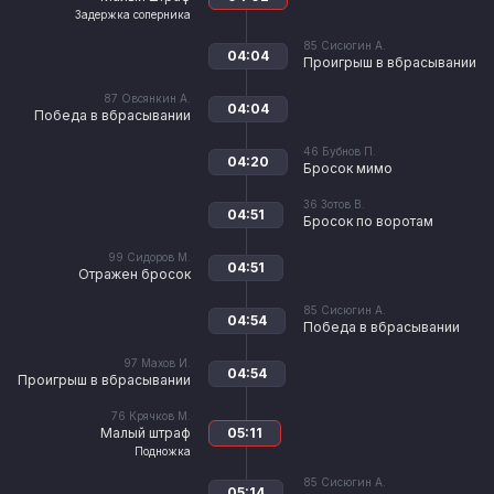
Задержка соперника
85
Сисюгин А.
04:04
Проигрыш в вбрасывании
87
Овсянкин А.
04:04
Победа в вбрасывании
46
Бубнов П.
04:20
Бросок мимо
36
Зотов В.
04:51
Бросок по воротам
99
Сидоров М.
04:51
Отражен бросок
85
Сисюгин А.
04:54
Победа в вбрасывании
97
Махов И.
04:54
Проигрыш в вбрасывании
76
Крячков М.
Малый штраф
05:11
Подножка
85
Сисюгин А.
05:14