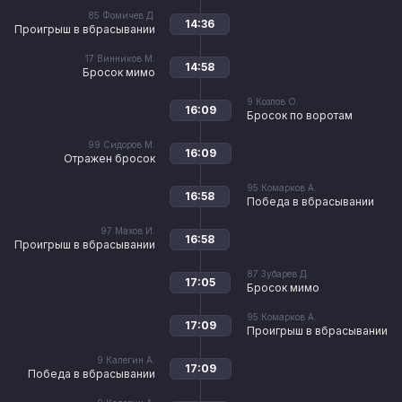
85
Фомичев Д.
14:36
Проигрыш в вбрасывании
17
Винников М.
14:58
Бросок мимо
9
Козлов О.
16:09
Бросок по воротам
99
Сидоров М.
16:09
Отражен бросок
95
Комарков А.
16:58
Победа в вбрасывании
97
Махов И.
16:58
Проигрыш в вбрасывании
87
Зубарев Д.
17:05
Бросок мимо
95
Комарков А.
17:09
Проигрыш в вбрасывании
9
Калегин А.
17:09
Победа в вбрасывании