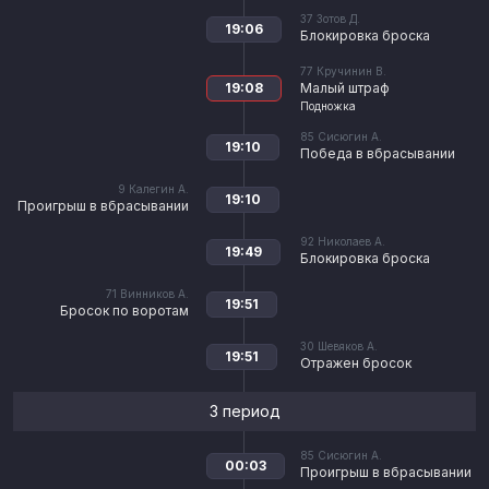
37
Зотов Д.
19:06
Блокировка броска
77
Кручинин В.
19:08
Малый штраф
Подножка
85
Сисюгин А.
19:10
Победа в вбрасывании
9
Калегин А.
19:10
Проигрыш в вбрасывании
92
Николаев А.
19:49
Блокировка броска
71
Винников А.
19:51
Бросок по воротам
30
Шевяков А.
19:51
Отражен бросок
3 период
85
Сисюгин А.
00:03
Проигрыш в вбрасывании