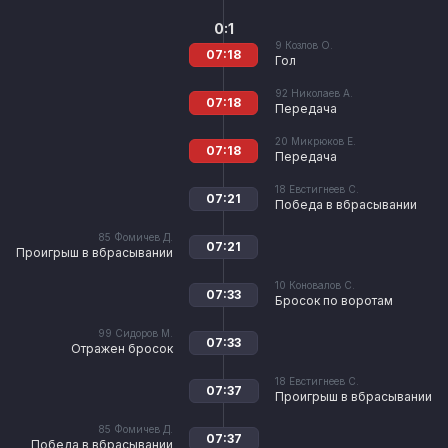
0:1
9
Козлов О.
07:18
Гол
92
Николаев А.
07:18
Передача
20
Микрюков Е.
07:18
Передача
18
Евстигнеев С.
07:21
Победа в вбрасывании
85
Фомичев Д.
07:21
Проигрыш в вбрасывании
10
Коновалов С.
07:33
Бросок по воротам
99
Сидоров М.
07:33
Отражен бросок
18
Евстигнеев С.
07:37
Проигрыш в вбрасывании
85
Фомичев Д.
07:37
Победа в вбрасывании