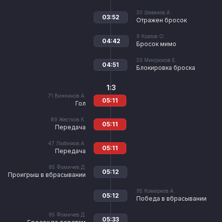
30
Шевяков А.
03:52
Отражен бросок
9
Козлов О.
04:42
Бросок мимо
20
Микрюков Е.
04:51
Блокировка броска
1:3
71
Винников А.
05:11
Гол
89
Жестков К.
05:11
Передача
47
Любимов А.
05:11
Передача
85
Фомичев Д.
05:12
Проигрыш в вбрасывании
95
Комарков А.
05:12
Победа в вбрасывании
85
Фомичев Д.
05:33