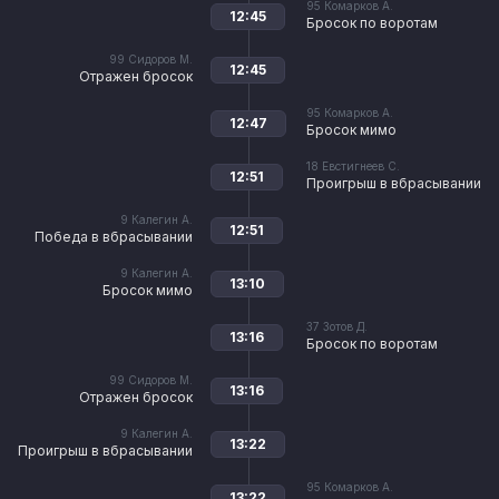
95
Комарков А.
12:45
Бросок по воротам
99
Сидоров М.
12:45
Отражен бросок
95
Комарков А.
12:47
Бросок мимо
18
Евстигнеев С.
12:51
Проигрыш в вбрасывании
9
Калегин А.
12:51
Победа в вбрасывании
9
Калегин А.
13:10
Бросок мимо
37
Зотов Д.
13:16
Бросок по воротам
99
Сидоров М.
13:16
Отражен бросок
9
Калегин А.
13:22
Проигрыш в вбрасывании
95
Комарков А.
13:22