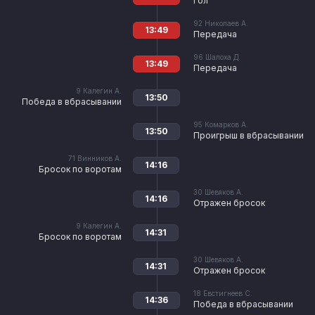
Гол
92
Николаев А.
13:49
Передача
96
Шалоха Д.
13:49
Передача
9
Калегин А.
13:50
Победа в вбрасывании
95
Комарков А.
13:50
Проигрыш в вбрасывании
71
Винников А.
14:16
Бросок по воротам
30
Шевяков А.
14:16
Отражен бросок
9
Калегин А.
14:31
Бросок по воротам
30
Шевяков А.
14:31
Отражен бросок
18
Евстигнеев С.
14:36
Победа в вбрасывании