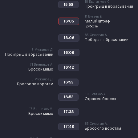
18
Евстигнеев С.
15:58
Проигрыш в вбрасывании
11
Бугаев Е.
16:05
Малый штраф
Грубость
85
Сисюгин А.
16:06
Победа в вбрасывании
8
Мужилов Д.
16:06
Проигрыш в вбрасывании
71
Винников А.
16:42
Бросок мимо
8
Мужилов Д.
16:53
Бросок по воротам
30
Шевяков А.
16:53
Отражен бросок
17
Винников М.
17:38
Бросок мимо
85
Сисюгин А.
17:48
Бросок по воротам