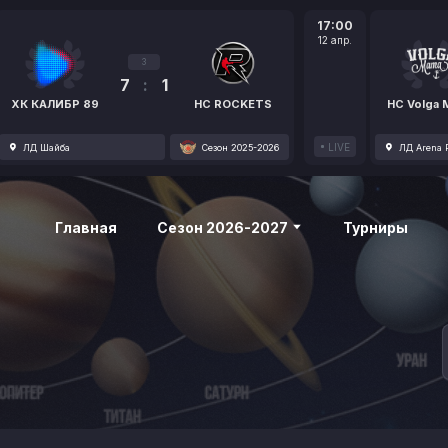
17:00
12 апр.
3
7
:
1
ХК КАЛИБР 89
HC ROCKETS
HC Volga
LIVE
ЛД Шайба
Сезон 2025-2026
ЛД Arena P
Главная
Сезон 2026-2027
Турниры