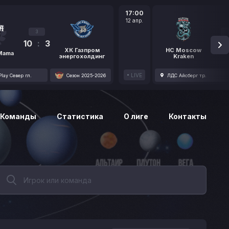
17:00
12 апр.
3
10
:
3
1
ХК Газпром
HC Moscow
 Mama
энергохолдинг
Kraken
LIVE
lay Север гл.
Сезон 2025-2026
ЛДС Айсберг тр.
Команды
Статистика
О лиге
Контакты