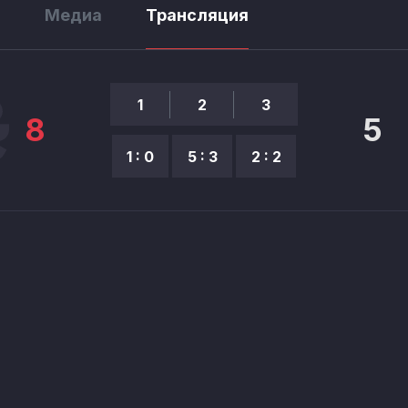
ы
Медиа
Трансляция
1
2
3
8
5
1 : 0
5 : 3
2 : 2