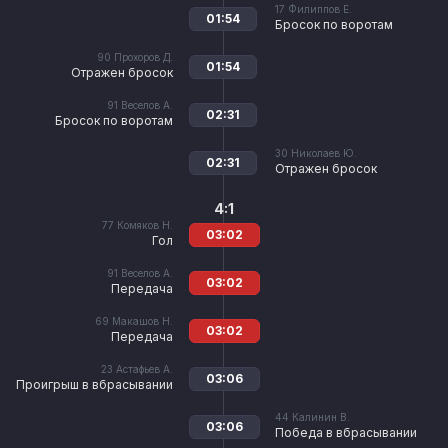
17
Филиппов Е.
01:54
Бросок по воротам
90
Прохоров Д.
01:54
Отражен бросок
91
Веселов А.
02:31
Бросок по воротам
30
Николаев Ю.
02:31
Отражен бросок
4:1
77
Комяков Н.
03:02
Гол
91
Веселов А.
03:02
Передача
69
Макашов Н.
03:02
Передача
23
Астафьев А.
03:06
Проигрыш в вбрасывании
44
Калинин В.
03:06
Победа в вбрасывании