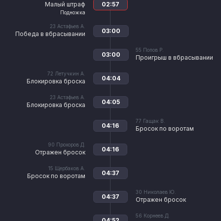
Малый штраф
02:57
Подножка
23
Астафьев А.
03:00
Победа в вбрасывании
55
Попов Р.
03:00
Проигрыш в вбрасывании
72
Летучкин А.
04:04
Блокировка броска
23
Астафьев А.
04:05
Блокировка броска
77
Гащак В.
04:16
Бросок по воротам
90
Прохоров Д.
04:16
Отражен бросок
15
Щербаков А.
04:37
Бросок по воротам
30
Николаев Ю.
04:37
Отражен бросок
56
Корнеев Д.
04:52