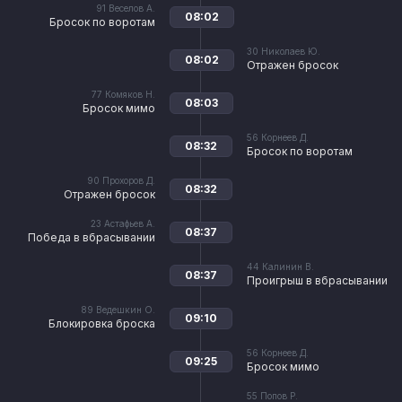
91
Веселов А.
08:02
Бросок по воротам
30
Николаев Ю.
08:02
Отражен бросок
77
Комяков Н.
08:03
Бросок мимо
56
Корнеев Д.
08:32
Бросок по воротам
90
Прохоров Д.
08:32
Отражен бросок
23
Астафьев А.
08:37
Победа в вбрасывании
44
Калинин В.
08:37
Проигрыш в вбрасывании
89
Ведешкин О.
09:10
Блокировка броска
56
Корнеев Д.
09:25
Бросок мимо
55
Попов Р.