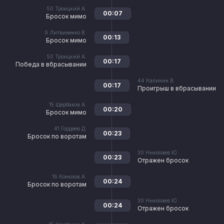
50
Троицкий А.
00:07
Бросок мимо
9
Литвиненко В.
00:13
Бросок мимо
50
Троицкий А.
00:17
Победа в вбрасывании
44
Калинин В.
00:17
Проигрыш в вбрасывании
15
Щербаков А.
00:20
Бросок мимо
41
Гордеев Д.
00:23
Бросок по воротам
30
Николаев Ю.
00:23
Отражен бросок
16
Конюхов А.
00:24
Бросок по воротам
30
Николаев Ю.
00:24
Отражен бросок