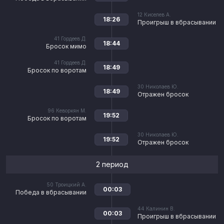
12
Киселев А.
18:26
Проигрыш в вбрасывании
41
Гордеев Д.
18:44
Бросок мимо
41
Гордеев Д.
18:49
Бросок по воротам
30
Николаев Ю.
18:49
Отражен бросок
96
Кеворкян М.
19:52
Бросок по воротам
30
Николаев Ю.
19:52
Отражен бросок
2 период
50
Троицкий А.
00:03
Победа в вбрасывании
44
Калинин В.
00:03
Проигрыш в вбрасывании