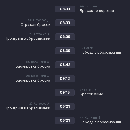
44
Калинин В.
08:33
Бросок по воротам
90
Прохоров Д.
08:33
Отражен бросок
23
Астафьев А.
08:39
Проигрыш в вбрасывании
55
Попов Р.
08:39
Победа в вбрасывании
89
Ведешкин О.
08:42
Блокировка броска
89
Ведешкин О.
09:12
Блокировка броска
77
Гащак В.
09:15
Бросок мимо
23
Астафьев А.
09:21
Проигрыш в вбрасывании
44
Калинин В.
09:21
Победа в вбрасывании