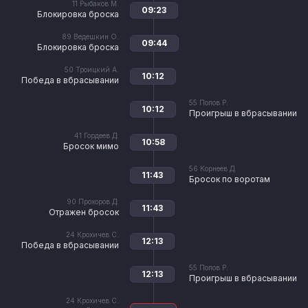
11
Рыбаков М.
09:23
Блокировка броска
89
Ведешкин О.
09:44
Блокировка броска
50
Троицкий А.
10:12
Победа в вбрасывании
55
Попов Р.
10:12
Проигрыш в вбрасывании
41
Гордеев Д.
10:58
Бросок мимо
56
Корнеев Д.
11:43
Бросок по воротам
90
Прохоров Д.
11:43
Отражен бросок
24
Крохичев С.
12:13
Победа в вбрасывании
55
Попов Р.
12:13
Проигрыш в вбрасывании
24
Крохичев С.