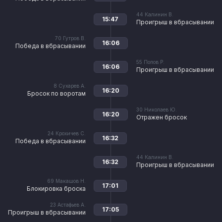
44
Калинин В.
15:47
Проигрыш в вбрасывании
70
Гутров В.
16:06
Победа в вбрасывании
55
Попов Р.
16:06
Проигрыш в вбрасывании
8
Сухарев А.
16:20
Бросок по воротам
30
Николаев Ю.
16:20
Отражен бросок
24
Крохичев С.
16:32
Победа в вбрасывании
44
Калинин В.
16:32
Проигрыш в вбрасывании
69
Макашов Н.
17:01
Блокировка броска
23
Астафьев А.
17:05
Проигрыш в вбрасывании