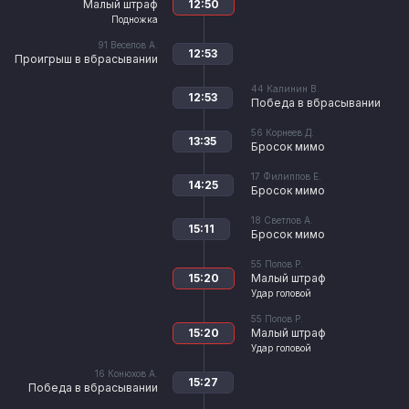
Малый штраф
12:50
Подножка
91
Веселов А.
12:53
Проигрыш в вбрасывании
44
Калинин В.
12:53
Победа в вбрасывании
56
Корнеев Д.
13:35
Бросок мимо
17
Филиппов Е.
14:25
Бросок мимо
18
Светлов А.
15:11
Бросок мимо
55
Попов Р.
15:20
Малый штраф
Удар головой
55
Попов Р.
15:20
Малый штраф
Удар головой
16
Конюхов А.
15:27
Победа в вбрасывании