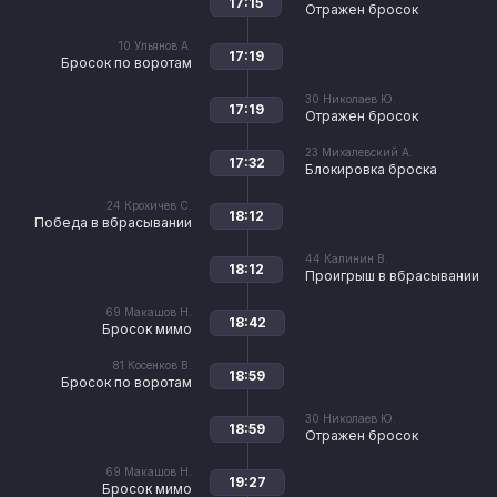
17:15
Отражен бросок
10
Ульянов А.
17:19
Бросок по воротам
30
Николаев Ю.
17:19
Отражен бросок
23
Михалевский А.
17:32
Блокировка броска
24
Крохичев С.
18:12
Победа в вбрасывании
44
Калинин В.
18:12
Проигрыш в вбрасывании
69
Макашов Н.
18:42
Бросок мимо
81
Косенков В.
18:59
Бросок по воротам
30
Николаев Ю.
18:59
Отражен бросок
69
Макашов Н.
19:27
Бросок мимо