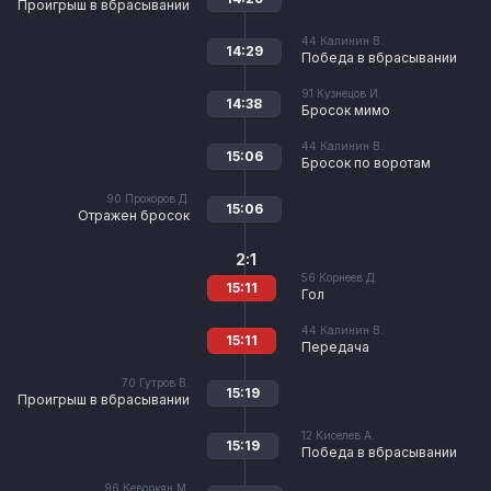
Проигрыш в вбрасывании
44
Калинин В.
14:29
Победа в вбрасывании
91
Кузнецов И.
14:38
Бросок мимо
44
Калинин В.
15:06
Бросок по воротам
90
Прохоров Д.
15:06
Отражен бросок
2:1
56
Корнеев Д.
15:11
Гол
44
Калинин В.
15:11
Передача
70
Гутров В.
15:19
Проигрыш в вбрасывании
12
Киселев А.
15:19
Победа в вбрасывании
96
Кеворкян М.