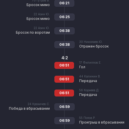
70
Гутров В.
06:21
Бросок мимо
22
Азин Ю.
06:25
Бросок мимо
22
Азин Ю.
06:38
Бросок по воротам
30
Николаев Ю.
06:38
Отражен бросок
4:2
17
Филиппов Е.
06:51
Гол
44
Калинин В.
06:51
Передача
56
Корнеев Д.
06:51
Передача
24
Крохичев С.
06:59
Победа в вбрасывании
55
Попов Р.
06:59
Проигрыш в вбрасывании