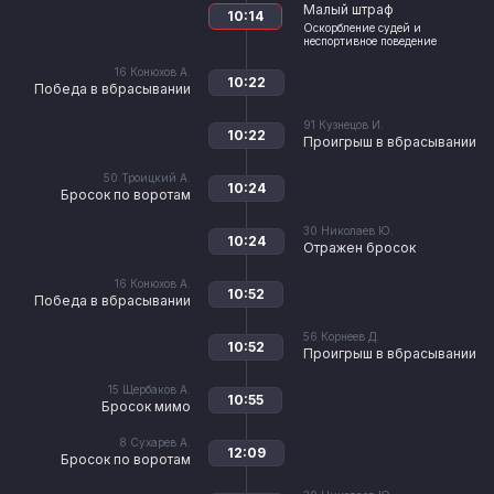
Малый штраф
10:14
Оскорбление судей и
неспортивное поведение
16
Конюхов А.
10:22
Победа в вбрасывании
91
Кузнецов И.
10:22
Проигрыш в вбрасывании
50
Троицкий А.
10:24
Бросок по воротам
30
Николаев Ю.
10:24
Отражен бросок
16
Конюхов А.
10:52
Победа в вбрасывании
56
Корнеев Д.
10:52
Проигрыш в вбрасывании
15
Щербаков А.
10:55
Бросок мимо
8
Сухарев А.
12:09
Бросок по воротам