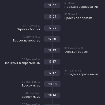
55
Попов Р.
17:05
Победа в вбрасывании
55
Попов Р.
17:07
Бросок по воротам
90
Прохоров Д.
17:07
Отражен бросок
72
Летучкин А.
17:39
Бросок по воротам
30
Николаев Ю.
17:39
Отражен бросок
50
Троицкий А.
17:57
Проигрыш в вбрасывании
44
Калинин В.
17:57
Победа в вбрасывании
50
Троицкий А.
18:06
Бросок мимо
41
Гордеев Д.
18:14
Бросок мимо
50
Троицкий А.