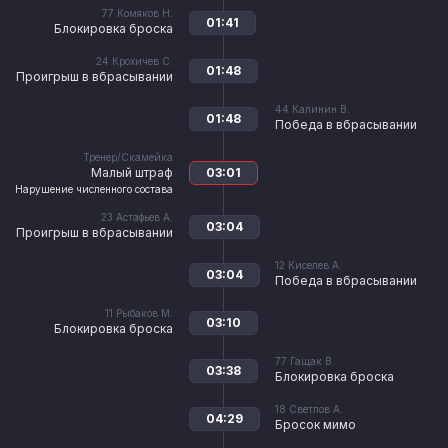
77
Комяков Н.
01:41
Блокировка броска
24
Крохичев С.
01:48
Проигрыш в вбрасывании
44
Калинин В.
01:48
Победа в вбрасывании
Тренер/Скамейка
Малый штраф
03:01
Нарушение численного состава
23
Астафьев А.
03:04
Проигрыш в вбрасывании
12
Киселев А.
03:04
Победа в вбрасывании
11
Рыбаков М.
03:10
Блокировка броска
77
Гащак В.
03:38
Блокировка броска
18
Светлов А.
04:29
Бросок мимо