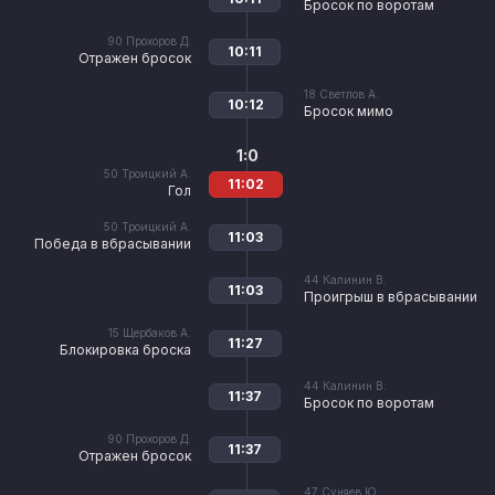
Бросок по воротам
90
Прохоров Д.
10:11
Отражен бросок
18
Светлов А.
10:12
Бросок мимо
1:0
50
Троицкий А.
11:02
Гол
50
Троицкий А.
11:03
Победа в вбрасывании
44
Калинин В.
11:03
Проигрыш в вбрасывании
15
Щербаков А.
11:27
Блокировка броска
44
Калинин В.
11:37
Бросок по воротам
90
Прохоров Д.
11:37
Отражен бросок
47
Суняев Ю.