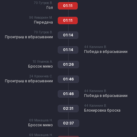
70
Гутров В.
01:11
Гол
96
Кеворкян М.
01:11
Передача
70
Гутров В.
01:14
Проигрыш в вбрасывании
44
Калинин В.
01:14
Победа в вбрасывании
10
Ульянов А.
01:26
Бросок мимо
24
Крохичев С.
01:46
Проигрыш в вбрасывании
44
Калинин В.
01:46
Победа в вбрасывании
44
Калинин В.
02:31
Блокировка броска
69
Макашов Н.
02:37
Бросок мимо
69
Макашов Н.