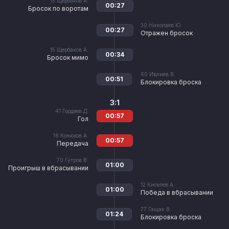
15
Щербаков А.
00:27
Бросок по воротам
30
Николаев Ю.
00:27
Отражен бросок
15
Щербаков А.
00:34
Бросок мимо
60
Ивлиев В.
00:51
Блокировка броска
3:1
41
Гордеев Д.
00:57
Гол
16
Конюхов А.
00:57
Передача
70
Гутров В.
01:00
Проигрыш в вбрасывании
12
Киселев А.
01:00
Победа в вбрасывании
77
Гащак В.
01:24
Блокировка броска