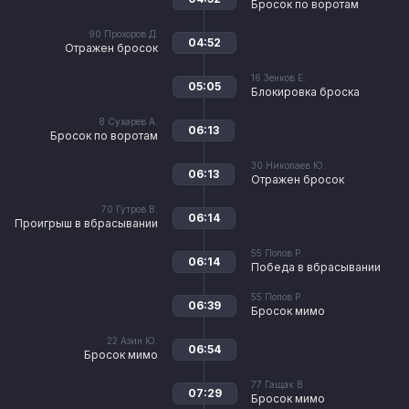
Бросок по воротам
90
Прохоров Д.
04:52
Отражен бросок
16
Зенков Е.
05:05
Блокировка броска
8
Сухарев А.
06:13
Бросок по воротам
30
Николаев Ю.
06:13
Отражен бросок
70
Гутров В.
06:14
Проигрыш в вбрасывании
55
Попов Р.
06:14
Победа в вбрасывании
55
Попов Р.
06:39
Бросок мимо
22
Азин Ю.
06:54
Бросок мимо
77
Гащак В.
07:29
Бросок мимо