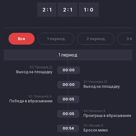
2 : 1
2 : 1
1 : 0
Все
1 период
2 период
3 пе
1 период
90
Прохоров Д.
00:00
Выход на площадку
30
Николаев Ю.
00:00
Выход на площадку
50
Троицкий А.
00:05
Победа в вбрасывании
44
Калинин В.
00:05
Проигрыш в вбрасывании
60
Ивлиев В.
00:54
Бросок мимо